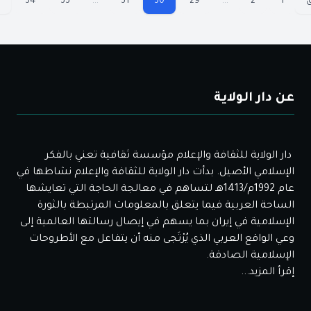
ق
1
2
...
29
30
31
...
33
34
عن دار الولاية
دار الولاية للثقافة والإعلام مؤسسة ثقافية تعني بالفكر
الإسلامي الأصيل. بدأت دار الولاية للثقافة والإعلام نشاطها في
عام 1992م/1413هـ لتساهم في معالجة الحاجة التي تعايشها
الساحة العربية فيما يتعلق بالمعلومات المرتبطة بالثورة
الإسلامية في إيران بما يسهم في إيصال رسالتها العالمية إلى
وعي الواقع العربي الذي يُرْتَجى منه أن يتفاعل مع الأطروحات
الإسلامية الصادقة.
إقرأ المزيد...