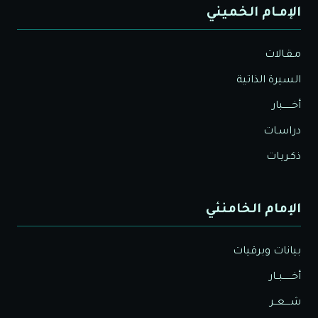
الإمـام الخميني
مـقـالات
السيرة الذاتية
أخــــــبار
دراسـات
ذكـريـات
الإمام الخامنئي
بيانات وبرقيات
أخــــــبــار
شــــعــر