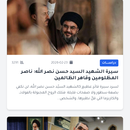
دراســــات
2026-02-23
3291
سيرة الشهيد السيد حسن نصر الله: ناصر
المظلومين وقاهر الظالمين
لسرد سيرة قائدٍ عظيمٍ كالشهيد السيّد حسن نصر الله، لن تكفي
بضعة سطور ولا صفحات قليلة. فتلك الروح المجبولة بالفولاذ،
والكاريزما التي قلّ نظيرها، والشخص...