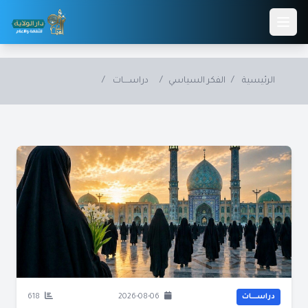
Skip to main conten
الرئيسية
/
الفكر السياسي
/
دراســــات
/
دراســــات
2026-08-06
618