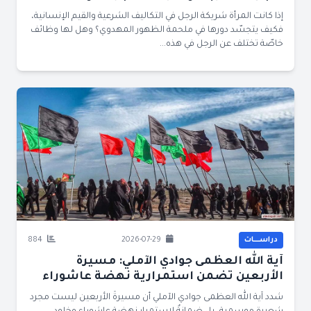
إذا كانت المرأة شريكة الرجل في التكاليف الشرعية والقيم الإنسانية،
فكيف يتجسّد دورها في ملحمة الظهور المهدوي؟ وهل لها وظائف
خاصّة تختلف عن الرجل في هذه...
دراســــات
2026-07-29
884
آية الله العظمى جوادي الآملي: مسيرة
الأربعين تضمن استمرارية نهضة عاشوراء
شدد آية الله العظمى جوادي الآملي أن مسيرةَ الأربعين ليست مجرد