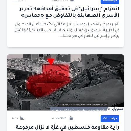
دراســــات
2025-01-29
4449
انهزام "إسرائيل" في تحقيق أهدافها؛ تحرير
الأسرى الصهاينة بالتفاوض مع «حماس»
تقرير يعرض تفاصيل ومسار الهزيمة التي تكبّدها الكيان الصهيوني
في تحرير أسراه، والذي فشل بواسطة آلة الحرب العسكريّة وانتهى
برضوخ إسرائيل للتفاوض مع «حما...
دراســــات
2025-01-23
4317
راية مقاومة فلسطين في غزّة لا تزال مرفوعة