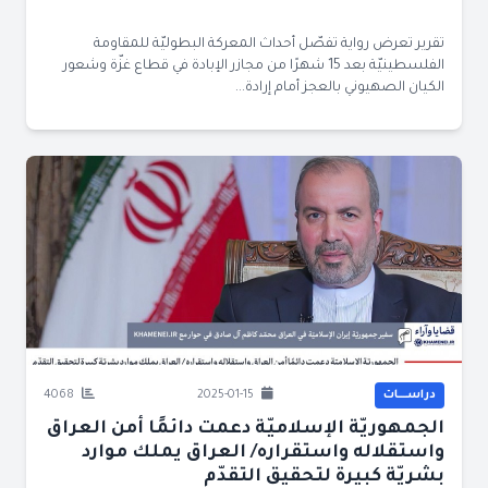
تقرير تعرض رواية تفصّل أحداث المعركة البطوليّة للمقاومة
الفلسطينيّة بعد 15 شهرًا من مجازر الإبادة في قطاع غزّة وشعور
الكيان الصهيوني بالعجز أمام إرادة...
دراســــات
2025-01-15
4068
الجمهوريّة الإسلاميّة دعمت دائمًا أمن العراق
واستقلاله واستقراره/ العراق يملك موارد
بشريّة كبيرة لتحقيق التقدّم