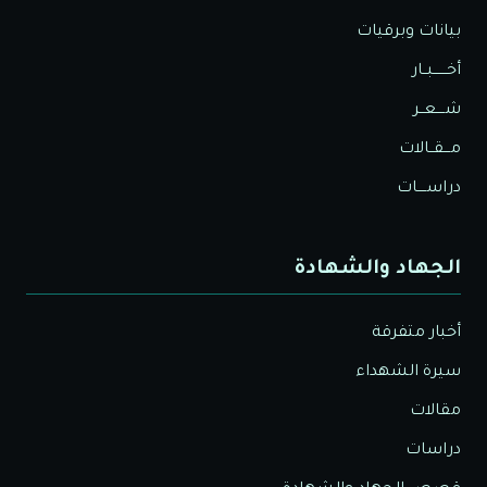
بيانات وبرقيات
أخــــــبــار
شــــعــر
مـــقــالات
دراســــات
الجهاد والشهادة
أخبار متفرقة
سيرة الشهداء
مقالات
دراسات