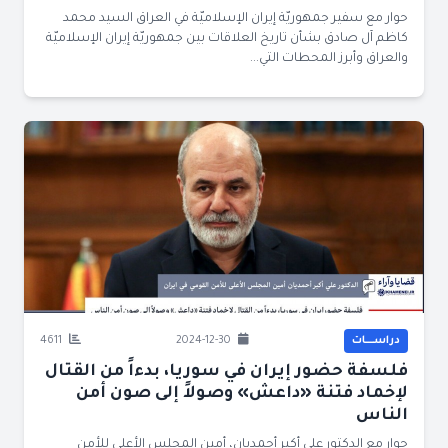
حوار مع سفير جمهوريّة إيران الإسلاميّة في العراق السيد محمد
كاظم آل صادق بشأن تاريخ العلاقات بين جمهوريّة إيران الإسلاميّة
والعراق وأبرز المحطات التي...
دراســــات
2024-12-30
4611
فلسفة حضور إيران في سوريا، بدءاً من القتال
لإخماد فتنة «داعش» وصولاً إلى صون أمن
الناس
حوار مع الدكتور علي أكبر أحمديان، أمين المجلس الأعلى للأمن