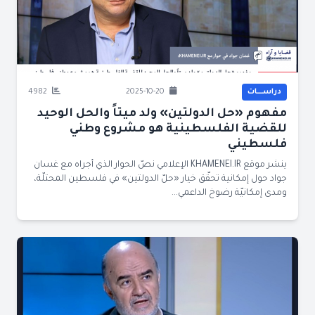
دراســــات
2025-10-20
4982
مفهوم «حل الدولتين» ولد ميتاً والحل الوحيد
للقضية الفلسطينية هو مشروع وطني
فلسطيني
ينشر موقع KHAMENEI.IR الإعلامي نصّ الحوار الذي أجراه مع غسان
جواد حول إمكانية تحقّق خيار «حلّ الدولتين» في فلسطين المحتلّة،
ومدى إمكانيّة رضوخ الداعمي...