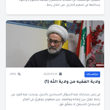
شعيرة موسمية، بل ضمانةٌ لاستمرار نهضة عاشوراء وخلود
رسالتها في ضمير التاريخ، من خلال ربط...
دراســــات
2026-03-25
2850
ولاية الفقيه من ولاية اللّه (1)
في زمن يتشابك فيه السؤال السياسيّ بالدينيّ، ويبحث فيه الفرد عن
رابط عقليّ بين إيمانه وواقعه، يبرز مفهوم جوهريّ في الفكر
الإسلاميّ الشيعيّ لا يتعلّق فق...