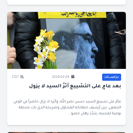
دراســــات
2026-02-24
2727
بعد عامٍ على التشييع أثرُ السيد لا يزول
عامٌ على تشييع السيد حسن نصر الله، وأثره لا يزال حاضراً في الوعي
الجمعي. بين أرشيف خطاباته المتداول وضريحه الذي بات محطة
يومية لمحبيه، يتبدّد رهان خصو...