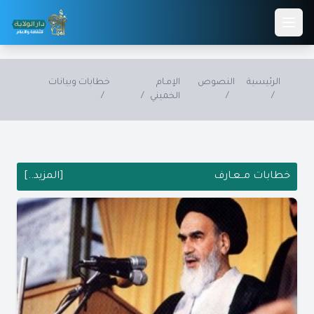
Skip to main conten
الرئيسية
النصوص
الإمـام
خطابات وبيانات
/
/
الخميني
/
/
خطابات مــعـارف
[المزيد..]