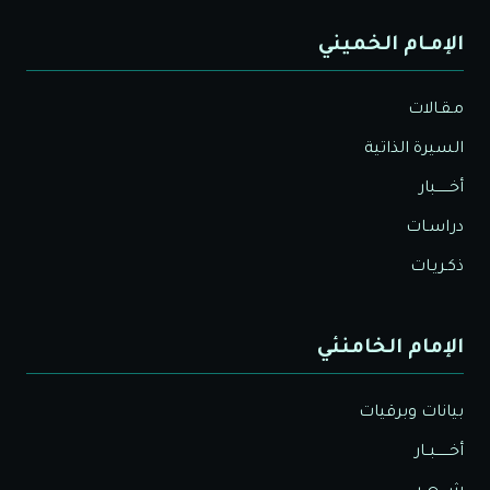
الإمـام الخميني
مـقـالات
السيرة الذاتية
أخــــــبار
دراسـات
ذكـريـات
الإمام الخامنئي
بيانات وبرقيات
أخــــــبــار