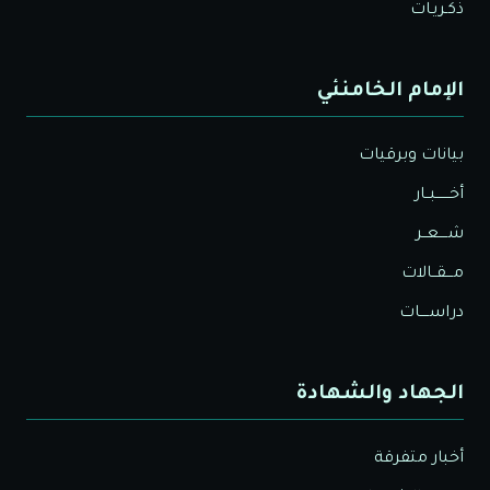
ذكـريـات
الإمام الخامنئي
بيانات وبرقيات
أخــــــبــار
شــــعــر
مـــقــالات
دراســــات
الجهاد والشهادة
أخبار متفرقة