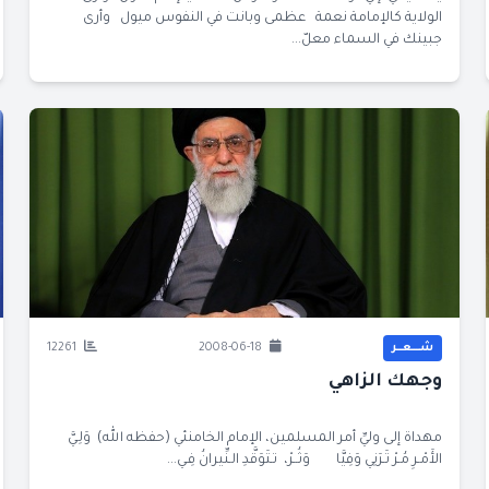
الولاية كالإمامة نعمة عظمى وبانت في النفوس ميول وأرى
جبينك في السماء معلّ...
شــــعــر
2008-06-18
12261
وجهك الزاهي
مهداة إلى وليِّ أمر المسلمين، الإمام الخامنئي (حفظه الله) وَلِـيَّ
الأَمْـرِ مُـرْ تَـرَنِي وَفِيَّا وَثُــرْ، تـتَوَقَّدِ الـنِّيرانُ فِـي...