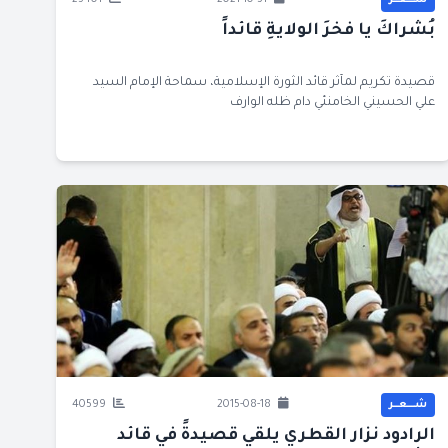
شــــعــر
2021-10-31
25401
بُشراكَ يا فخرَ الولايةِ قائداً
قصيدة تكريم لمآثر قائد الثورة الإسلامية، سماحة الإمام السيد
علي الحسيني الخامنئي دام ظله الوارف
شــــعــر
2015-08-18
40599
الرادود نزار القطري يلقي قصيدةً في قائد