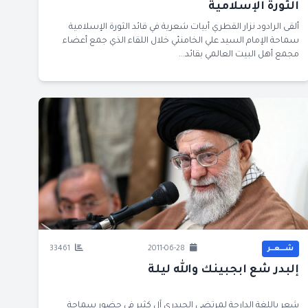
الثورة الإسلامية
ألقى الرادود نزار القطري أبيات شعرية في قائد الثورة الإسلامية
سماحة الإمام السيد علي الخامنئي خلال اللقاء الذي جمع أعضاء
مجمع أهل البيت العالمي بقائد...
شــــعــر
2011-06-28
33461
إلبدر شع ابجبينك والله ليلة
شعر باللغة الدارجة لمرتضى الحيدري آل كثير في حضور سماحة