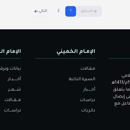
السابق
1
2
التالي
الإمـام الخميني
الإمام ال
مـقـالات
بيانات وبرق
لامي
السيرة الذاتية
أخــــــبــار
الأصيل. بدأت دار الولاية للثقافة والإعلام نشاطها في عام 1992م/1413هـ
ا يتعلق
أخــــــبار
شــــعــر
في إيصال
دراسـات
مـــقــالات
تفاعل مع
ذكـريـات
دراســــات