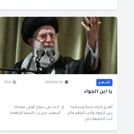
شــــعــر
2008-04-28
7104
يا ابن الجواد
أهـدي إلـيك تـحية وسـلاما إذ كـنت في سوح الوغى مقداما
يـبن الـجواد وأنـت أعظم قائدٍ أعـطيت مـن رب السما الإلهاما
أنـت الـخليفة لـلخ...