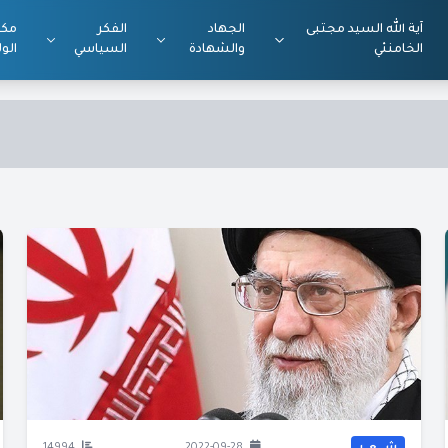
آية الله السيد مجتبى
الجهاد
الفكر
مكت
الخامنئي
والشهادة
السياسي
الول