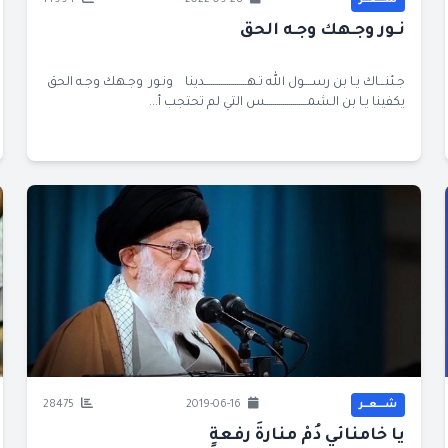
شــــعــر
2022-09-28
14994
نـور وجـهك وجـه الحق
جـئنـــاك يـا بن رســــول الله تـهـــــــــــــــــــــدينا ونـور وجـهك وجـه الحق
يكفينا يـا بن الـشمـــــــــــــــــــــس التي لم تحتجب أ...
شــــعــر
2019-06-16
28475
يا خامنائي دُمْ منارةَ رفعةٍ