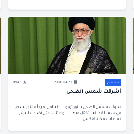
شــــعــر
2008-04-23
8947
أشرقت شمس الضحى
أشرقت شمس الضحى بالنور تزهو تـتباهى فـرحاً فـالنور يسحر
فـي سـمانا قـد بقت تختال فيها واعـتلت حـتى أضاءت للبشر
ثـم غـابت فـظنناهُ كـس...