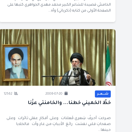
الخامنئي قصيدة للشاعر الكبير محمد مهدي الجواهري كتبها على
الصفحة الأولى من كتابه (ذكرياتي) وأه...
شــــعــر
2008-07-20
12562
خطُ الخميني خطنا... والخامنئي عزْنا
صـرخت أحـرفُ شِعري مُعلنات وعـلى أفـكارِ عـقلي ثـائرات وعـلى
صـفحاتِ قـلبي نـقشت رائـعَ الأبـياتِ مـن غـادٍ وآت فـالخلايا
حـينها...