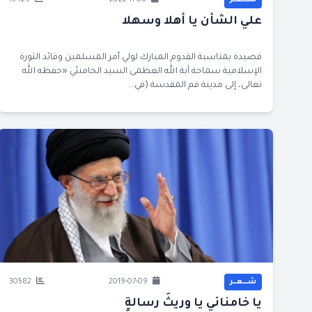
شــــعــر
2022-11-08
13429
علي الشأن يا أهلا وسهلا
قصيدة بمناسبة القدوم المبارك لولي أمر المسلمين وقائد الثورة
الإسلامية سماحة آية الله العظمى السيد الخامنئي «حفظه الله
تعالى، إلى مدينة قم المقدسة (في...
شــــعــر
2019-07-09
30582
يا خامنائي يا وريثَ رسالةٍ