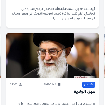
أبيات مهداة إلى سماحة آية الله العظمى الإمام السيد علي
الخامنئي (دام ظله الوارف) تخليدا لموقفه التاريخي في رفض رسالة
الرئيس الأميركي الأخرق دونالد ترا...
شــــعــر
2012-02-14
24057
عبق الولاية
يا سيدي إني أراك أمامنا والأرض تحتك يا إمام ذلــول وأرى