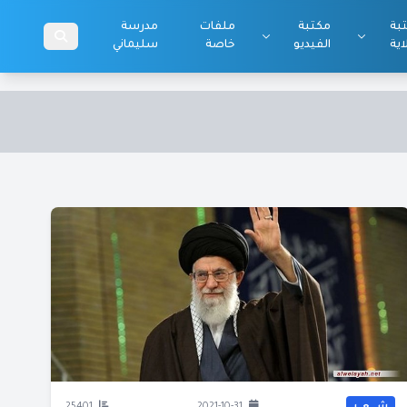
بة
مكتبة
ملفات
مدرسة
اية
الفيديو
خاصة
سليماني