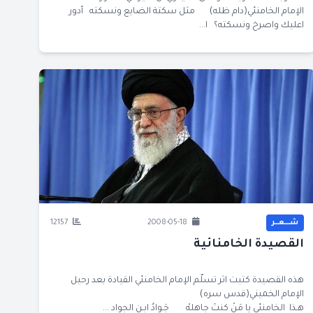
الإمام الخامنئي(دام ظله) مثل سكتة الضايع ونسكته أدور
اعليك واصرخ ونسكته؟ ا...
شــــعــر
2008-05-18
12157
القصيدة الخامنائية
هذه القصيدة كتبت اثر تسلّم الإمام الخامنئي القيادة بعد رحيل
الإمام الخميني(قدس سره)
هـذا الخامنئي يا مَنْ كنتَ جاهلهْ جَـوادٌ ابـن الجواد ...