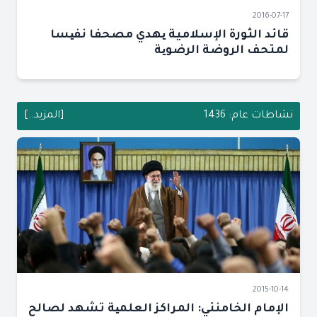
2016-07-17
قائد الثورة الإسلامية یهدي مصحفا نفیسا
لمتحف الروضة الرضویة
نشاطات عام: 1436
[المزيد..]
2015-10-14
الإمام الخامنئي: المراكز العلمیة تشهد لصالح