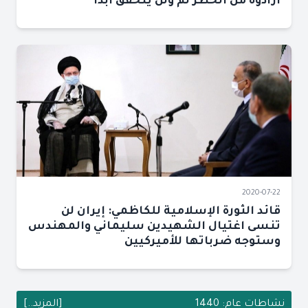
أرادوه من الحظر لم ولن يتحقق ابداً
2020-07-22
قائد الثورة الإسلامية للكاظمي: إيران لن
تنسى اغتيال الشهيدين سليماني والمهندس
وستوجه ضرباتها للأميركيين
نشاطات عام: 1440
[المزيد..]