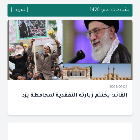
نشاطات عام: 1428
[المزيد..]
2008-01-08
القائد: يختتم زيارته التفقدية لمحافظة يزد