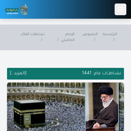
Skip to main conten
الرئيسية
النصوص
الإمام
نشاطات القائد
/
/
الخامنئي
/
/
نشـاطــات عام: 1441
[المزيد..]