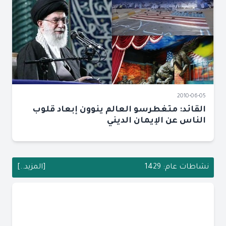
2010-06-05
القائد: متغطرسو العالم ينوون إبعاد قلوب
الناس عن الإيمان الديني
نشاطات عام: 1429
[المزيد..]