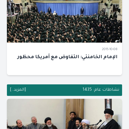
2015-10-08
الإمام الخامنئي: التفاوض مع أمريكا محظور
نشاطات عام: 1435
[المزيد..]