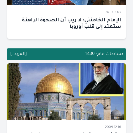
2011-05-05
الإمام الخامنئي: لا ريب أن الصحوة الراهنة
ستمتد إلى قلب أوروبا
نشاطات عام: 1430
[المزيد..]
2009-12-16