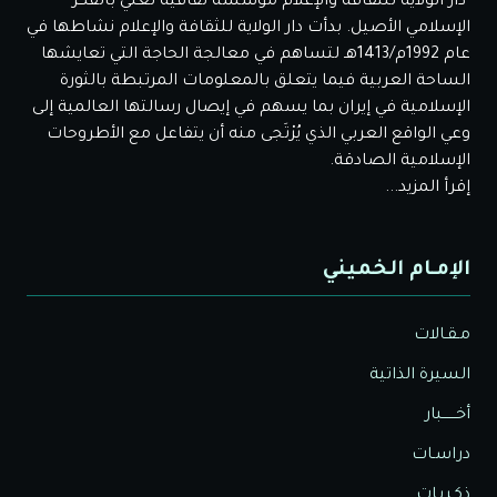
دار الولاية للثقافة والإعلام مؤسسة ثقافية تعني بالفكر
الإسلامي الأصيل. بدأت دار الولاية للثقافة والإعلام نشاطها في
عام 1992م/1413هـ لتساهم في معالجة الحاجة التي تعايشها
الساحة العربية فيما يتعلق بالمعلومات المرتبطة بالثورة
الإسلامية في إيران بما يسهم في إيصال رسالتها العالمية إلى
وعي الواقع العربي الذي يُرْتَجى منه أن يتفاعل مع الأطروحات
الإسلامية الصادقة.
إقرأ المزيد...
الإمـام الخميني
مـقـالات
السيرة الذاتية
أخــــــبار
دراسـات
ذكـريـات