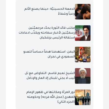
الدمعة الحسينيّة: حينما يصنع الألم
وعياً وشفاءً
مكتب قائد الثورة يحدّد مرجعيّتين
رسميّتين لأخبار سماحته ويكذّب ادعاءات
استقالة الرئيس بزشكيان
اليمن: استهدفنا هدفاً حساساً للعدو
السعودي في نجران
الشيخ نعيم قاسم: التفاوض مع تل
أبيب لا يجني للبنان إلا العار والإذلال
دور المرأة ومكانتها في ظهور الإمام
المهدي (عجل الله فرجه) وحكومته
(الجزء الثاني)