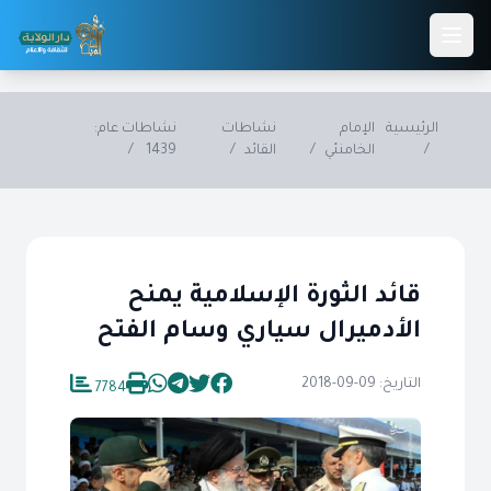
Skip to main conten
الرئيسية
الإمام
نشاطات
نشاطات عام:
/
الخامنئي
/
القائد
/
1439
/
قائد الثورة الإسلامية يمنح
الأدميرال سياري وسام الفتح
التاريخ: 09-09-2018
7784