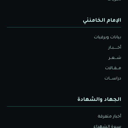
الإمام الخامنئي
بيانات وبرقيات
أخــــــبــار
شــــعــر
مـــقــالات
دراســــات
الجهاد والشهادة
أخبار متفرقة
سيرة الشهداء