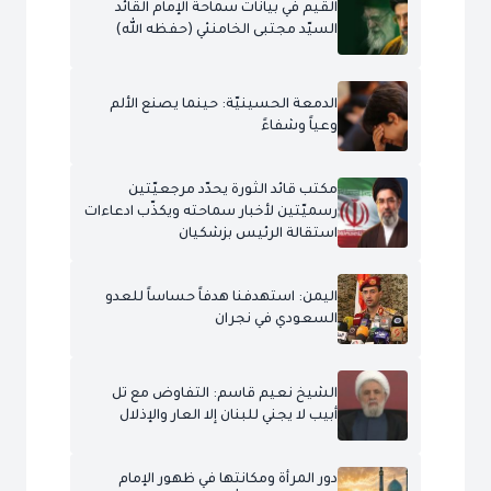
القيم في بيانات سماحة الإمام القائد
السيّد مجتبى الخامنئي (حفظه الله)
الدمعة الحسينيّة: حينما يصنع الألم
وعياً وشفاءً
مكتب قائد الثورة يحدّد مرجعيّتين
رسميّتين لأخبار سماحته ويكذّب ادعاءات
استقالة الرئيس بزشكيان
اليمن: استهدفنا هدفاً حساساً للعدو
السعودي في نجران
الشيخ نعيم قاسم: التفاوض مع تل
أبيب لا يجني للبنان إلا العار والإذلال
دور المرأة ومكانتها في ظهور الإمام