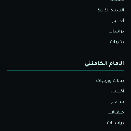
مـقـالات
السيرة الذاتية
أخــــــبار
دراسـات
ذكـريـات
الإمام الخامنئي
بيانات وبرقيات
أخــــــبــار
شــــعــر
مـــقــالات
دراســــات