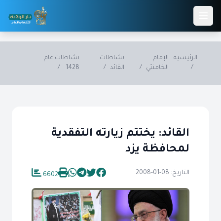
Skip to main conten
الرئيسية
الإمام
نشاطات
نشاطات عام:
/
الخامنئي
/
القائد
/
1428
/
القائد: يختتم زيارته التفقدية
لمحافظة يزد
التاريخ: 08-01-2008
6602