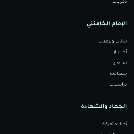
ذكـريـات
الإمام الخامنئي
بيانات وبرقيات
أخــــــبــار
شــــعــر
مـــقــالات
دراســــات
الجهاد والشهادة
أخبار متفرقة