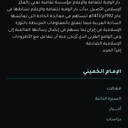
دار الولاية للثقافة والإعلام مؤسسة ثقافية تعني بالفكر
الإسلامي الأصيل. بدأت دار الولاية للثقافة والإعلام نشاطها في
عام 1992م/1413هـ لتساهم في معالجة الحاجة التي تعايشها
الساحة العربية فيما يتعلق بالمعلومات المرتبطة بالثورة
الإسلامية في إيران بما يسهم في إيصال رسالتها العالمية إلى
وعي الواقع العربي الذي يُرْتَجى منه أن يتفاعل مع الأطروحات
الإسلامية الصادقة.
إقرأ المزيد...
الإمـام الخميني
مـقـالات
السيرة الذاتية
أخــــــبار
دراسـات