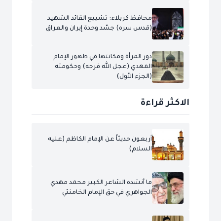
محافظ كربلاء: تشييع القائد الشهيد
(قدس سره) جسّد وحدة إيران والعراق
دور المرأة ومكانتها في ظهور الإمام
المهدي (عجل الله فرجه) وحكومته
(الجزء الأول)
الاكثر قراءة
أربعون حديثاً عن الإمام الكاظم (عليه
السلام)
ما أنشده الشاعر الكبير محمد مهدي
الجواهري في حق الإمام الخامنئي