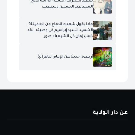
شهيد المحراب (الثالث) آية الله الحاج
السيد عبد الحسين دستغيب
ماذا يقول شهداء الدفاع عن العقيلة؟..
الشهيد السيد إبراهيم في وصيته: لقد
ذهب زمان ذل الشيعة+ صور
أربعون حديثا عن الإمام الباقر(ع)
عن دار الولاية