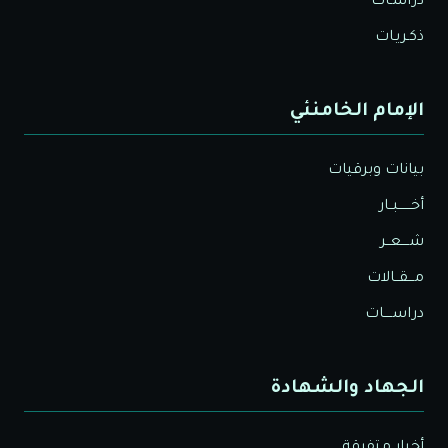
دراسـات
ذكـريـات
الإمام الخامنئي
بيانات وبرقيات
أخــــــبــار
شــــعــر
مـــقــالات
دراســــات
الجهاد والشهادة