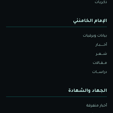
ذكـريـات
الإمام الخامنئي
بيانات وبرقيات
أخــــــبــار
شــــعــر
مـــقــالات
دراســــات
الجهاد والشهادة
أخبار متفرقة