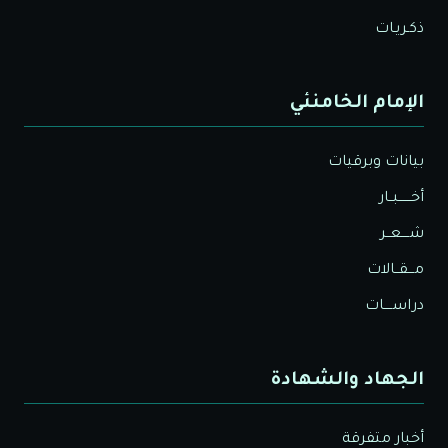
ذكـريـات
الإمام الخامنئي
بيانات وبرقيات
أخــــــبــار
شــــعــر
مـــقــالات
دراســــات
الجهاد والشهادة
أخبار متفرقة