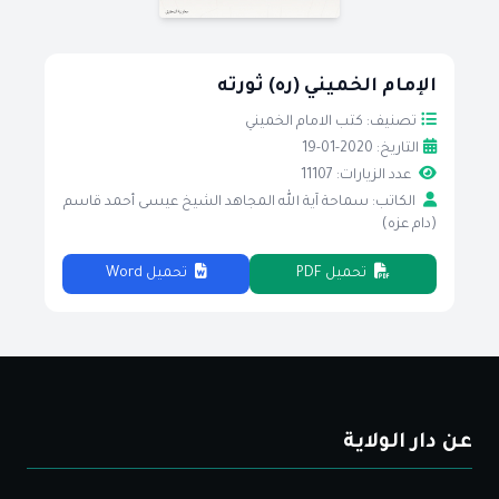
الإمام الخميني (ره) ثورته
تصنيف: كتب الامام الخميني
التاريخ: 2020-01-19
عدد الزيارات: 11107
الكاتب: سماحة آية الله المجاهد الشيخ عيسى أحمد قاسم
(دام عزه)
تحميل PDF
تحميل Word
عن دار الولاية