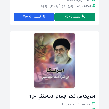
عدد الزيارات: 895
الكاتب: إعداد وترجمة وتأليف دار الولاية
تحميل PDF
تحميل Word
امريكا في فكر الإمام الخامنئي -ج 1
تصنيف: كتب صدرت لنا