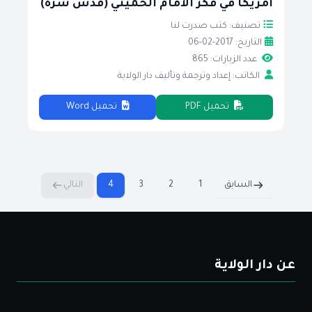
امريكا في فكر الامام الخميني (قدس سره)
تصنيف: كتب صدرت لنا
التاريخ: 2017-02-06
عدد الزيارات: 865
الكاتب: إعداد وترجمة وتأليف دار الولاية
تحميل PDF
تحميل Word
السابق
1
2
3
4
التالي
عن دار الولاية