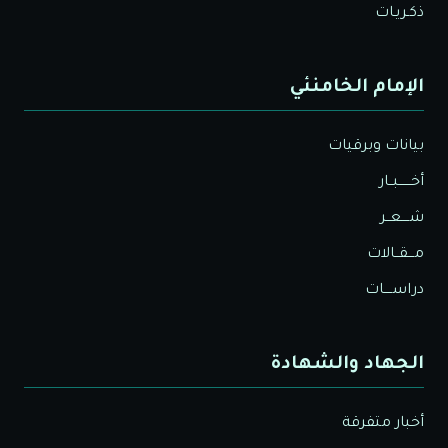
ذكـريـات
الإمام الخامنئي
بيانات وبرقيات
أخــــــبــار
شــــعــر
مـــقــالات
دراســــات
الجهاد والشهادة
أخبار متفرقة