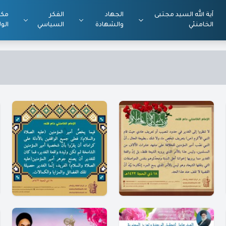
آية الله السيد مجتبى
الجهاد
الفكر
مكت
الخامنئي
والشهادة
السياسي
الول