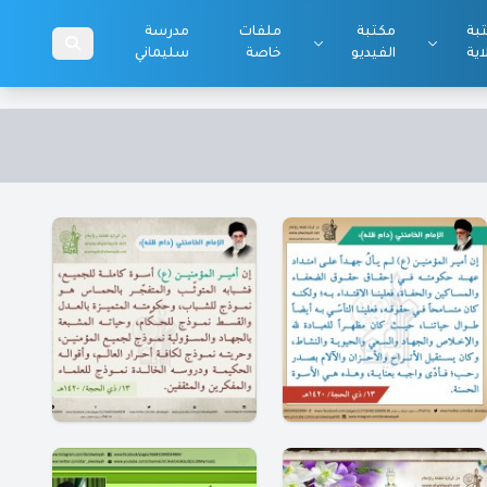
بة
مكتبة
ملفات
مدرسة
اية
الفيديو
خاصة
سليماني