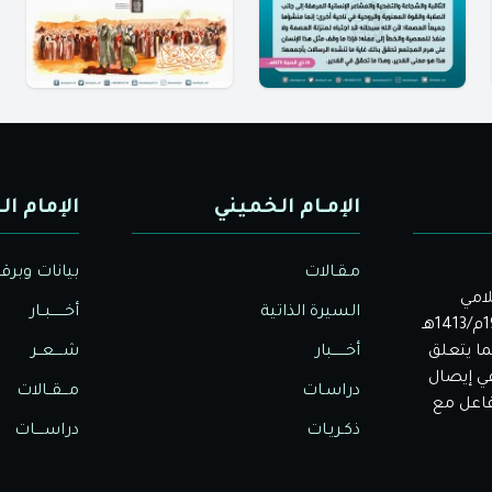
الإمـام الخميني
الإمام ال
مـقـالات
بيانات وبرق
لامي
السيرة الذاتية
أخــــــبــار
الأصيل. بدأت دار الولاية للثقافة والإعلام نشاطها في عام 1992م/1413هـ
ا يتعلق
أخــــــبار
شــــعــر
في إيصال
دراسـات
مـــقــالات
تفاعل مع
ذكـريـات
دراســــات