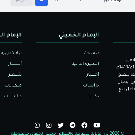
السابق
1
2
...
13
14
التالي
الإمـام الخميني
الإمام ال
مـقـالات
بيانات وبرق
لامي
السيرة الذاتية
أخــــــبــار
الأصيل. بدأت دار الولاية للثقافة والإعلام نشاطها في عام 1992م/1413هـ
ا يتعلق
أخــــــبار
شــــعــر
في إيصال
دراسـات
مـــقــالات
تفاعل مع
ذكـريـات
دراســــات
© 2026 دار الولاية للثقافة والاعلام. جميع الحقوق محفوظة