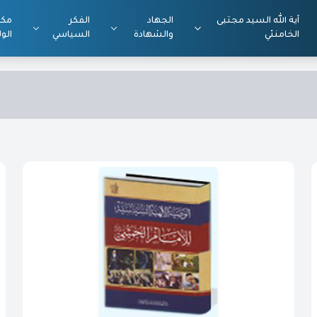
آية الله السيد مجتبى
الجهاد
الفكر
مكت
الخامنئي
والشهادة
السياسي
الول