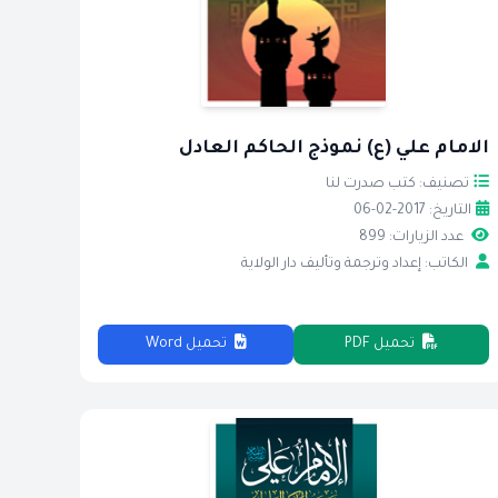
الامام علي (ع) نموذج الحاكم العادل
تصنيف: كتب صدرت لنا
التاريخ: 2017-02-06
عدد الزيارات: 899
الكاتب: إعداد وترجمة وتأليف دار الولاية
تحميل PDF
تحميل Word