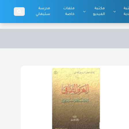
بة
مكتبة
ملفات
مدرسة
اية
الفيديو
خاصة
سليماني