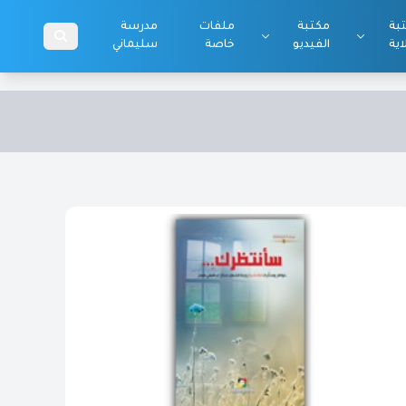
بة
مكتبة
ملفات
مدرسة
اية
الفيديو
خاصة
سليماني