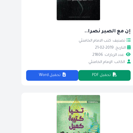
إن مع الصبر نصرا..
تصنيف: كتب الامام الخامنئي
التاريخ: 2019-02-21
عدد الزيارات: 21806
الكاتب: الإمام الخامنئي
تحميل PDF
تحميل Word