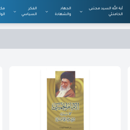
آية الله السيد مجتبى
الجهاد
الفكر
مكت
الخامنئي
والشهادة
السياسي
الول