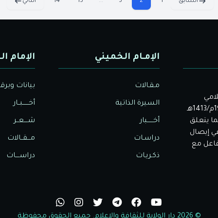
السابق
1
2
3
...
13
14
التالي
الإمـام الخميني
الإمام ال
مـقـالات
بيانات وبرق
لامي
السيرة الذاتية
أخــــــبــار
الأصيل. بدأت دار الولاية للثقافة والإعلام نشاطها في عام 1992م/1413هـ
ا يتعلق
أخــــــبار
شــــعــر
في إيصال
دراسـات
مـــقــالات
تفاعل مع
ذكـريـات
دراســــات
© 2026 دار الولاية للثقافة والاعلام. جميع الحقوق محفوظة