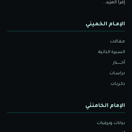
إقرأ المزيد...
الإمـام الخميني
مـقـالات
السيرة الذاتية
أخــــــبار
دراسـات
ذكـريـات
الإمام الخامنئي
بيانات وبرقيات