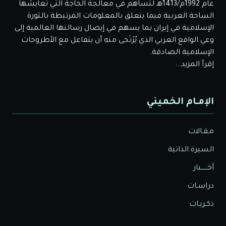
عام 1992م/1413هـ لتساهم في معالجة الحاجة التي تعايشها
الساحة العربية فيما يتعلق بالمعلومات المرتبطة بالثورة
الإسلامية في إيران بما يسهم في إيصال رسالتها العالمية إلى
وعي الواقع العربي الذي يُرْتَجى منه أن يتفاعل مع الأطروحات
الإسلامية الصادقة.
إقرأ المزيد...
الإمـام الخميني
مـقـالات
السيرة الذاتية
أخــــــبار
دراسـات
ذكـريـات