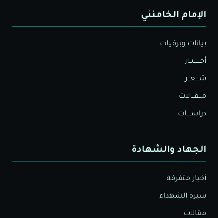
الإمام الخامنئي
بيانات وبرقيات
أخــــــبــار
شــــعــر
مـــقــالات
دراســــات
الجهاد والشهادة
أخبار متفرقة
سيرة الشهداء
مقالات