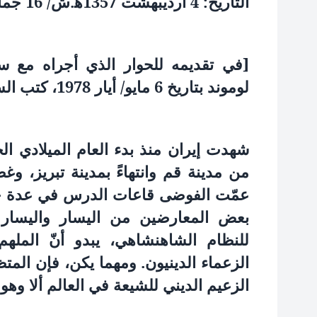
التاريخ: 4 ارديبهشت 1357ﻫ.ش/ 16 جمادى الأولى 1398 ﻫ.ق‏
[في تقديمه للحوار الذي أجراه مع س
لوموند بتاريخ 6 مايو/ أيار 1978، كتب السيد جورج لوسين يقول:
شهدت إيران منذ بدء العام الميلادي ال
من مدينة قم وانتهاءً بمدينة تبريز، وغط
عمّت الفوضى قاعات الدرس في عدة ج
بعض المعارضين من اليسار واليسار
للنظام الشاهنشاهي، يبدو أنّ المله
الزعماء الدينيون. ومهما يكن، فإن الم
الزعيم الديني للشيعة في العالم ألا وهو آ