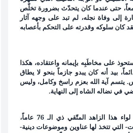
 معاً، حتى عندما كان يتحدّث بضرورة تخلّص
ة إلى وفاة نجله، لم تبد على وجهه آثار
لقد كان سلوكه وقدرته على التحكم بأعصابه
يستحوذ على مخاطَبِه بإيمانه واعتقاده، هكذا
اً، بيد أنه كان يبدو جازماً بنحو لا يطاق
 يتسم آية الله بعزم راسخ وكامل، وليس
ي في نضاله الشاه إلى النهاية.
وفي هذه الأيام تندلع في إيران تحت لواء هذا الزاهد المتّقي ذي الـ 76 عاماً،
- التي تتخذ لها عناوين وموضوعات دينية-