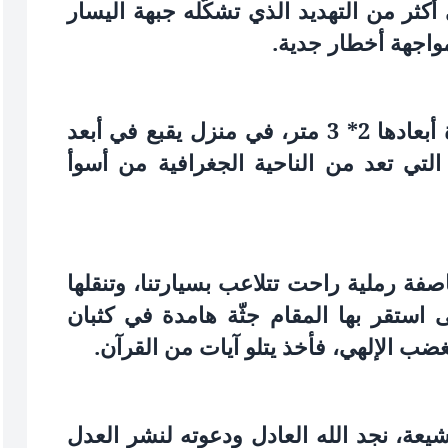
كثر من التهديد الذي تشكّله جبهة اليسار
واجهة أخطار جدية.
نحن الآن في محضر آية الله، في حجرة أبعادها 2* 3 متر، في منزل يقبع في أبعد
لتي تعد من الناحية الجغرافية من أسوأ
فة رملية راحت تتلاعب بسيارتنا، وتنقلها
 استقر بها المقام جثّة هامدة في كثبان
لغضب الإلهي، فأخذ يتلو آيات من القرآن.
عة، نجد الله العادل ودعوته لنشر العدل