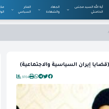
آية الله السيد مجتبى
الجهاد
الفكر
مكت
الخامنئي
والشهادة
السياسي
الول
ضايا إيران السياسية والاجتماعية)
9704