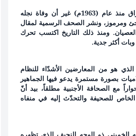
يقيم آية الله الخميني في منفاه بالعراق منذ عام (1963م) غير أن وفاة نجله
توبر 1977 بشكل مفاجئ‏ ومرموز، ونشر الصحف الرسمية لمقال
عصيان. ومنذ ذلك التاريخ اكتسب تحرك
 وبات أكثر جدية.
الذي هو من المعارضين الأشدّاء للنظام
اميات بصورة مستمرة يدعو فيها الجماهير
واراً مع الصحافة الأجنبية مطلقاً، بيد أنّ
لخاص للصحيفة والتحدّث إليه في منفاه
ه الخميني ذو الوجه النحيف الذي تظهره