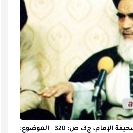
المكان: النجف الأشرف‏ المصدر: صحيفة الإمام، ج‏3، ص: 320 الموضوع: