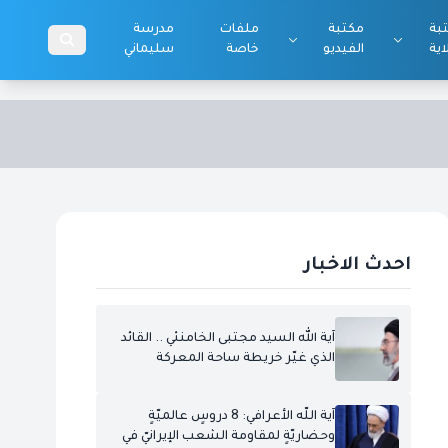
بة
مكتبة
ملفات
مدرسة
اية
الفيديو
خاصة
سليماني
احدث الاخبار
آية الله السيد مجتبى الخامنئي .. القائد
الذي غيّر خريطة ساحة المعركة
آية اللّه الأعرافي: 8 دروسٍ عالميّةٍ
وحضاريّةٍ لمقاومة الشعب الإيرانيّ في