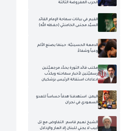
الحرب المفروضة الثالثة
القيم في بيانات سماحة الإمام القائد
السيّد مجتبى الخامنئي (حفظه الله)
الدمعة الحسينيّة: حينما يصنع الألم
وعياً وشفاءً
مكتب قائد الثورة يحدّد مرجعيّتين
رسميّتين لأخبار سماحته ويكذّب
ادعاءات استقالة الرئيس بزشكيان
اليمن: استهدفنا هدفاً حساساً للعدو
السعودي في نجران
الشيخ نعيم قاسم: التفاوض مع تل
أبيب لا يجني للبنان إلا العار والإذلال