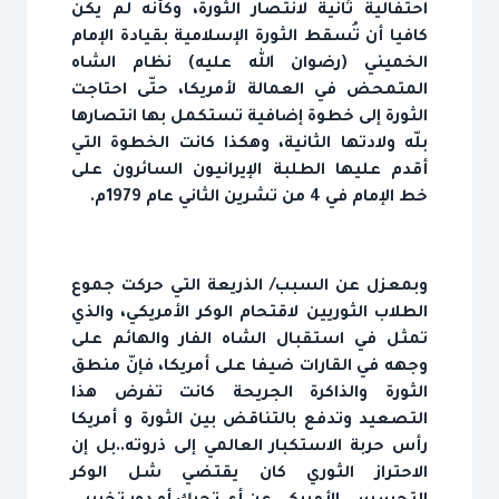
احتفالية ثانية لانتصار الثورة، وكأنّه لم يكن
كافيا أن تُسقط الثورة الإسلامية بقيادة الإمام
الخميني (رضوان الله عليه) نظام الشاه
المتمحض في العمالة لأمريكا، حتّى احتاجت
الثورة إلى خطوة إضافية تستكمل بها انتصارها
بلّه ولادتها الثانية، وهكذا كانت الخطوة التي
أقدم عليها الطلبة الإيرانيون السائرون على
خط الإمام في 4 من تشرين الثاني عام 1979م.
وبمعزل عن السبب/ الذريعة التي حركت جموع
الطلاب الثوريين لاقتحام الوكر الأمريكي، والذي
تمثل في استقبال الشاه الفار والهائم على
وجهه في القارات ضيفا على أمريكا، فإنّ منطق
الثورة والذاكرة الجريحة كانت تفرض هذا
التصعيد وتدفع بالتناقض بين الثورة و أمريكا
رأس حربة الاستكبار العالمي إلى ذروته..بل إن
الاحتراز الثوري كان يقتضي شل الوكر