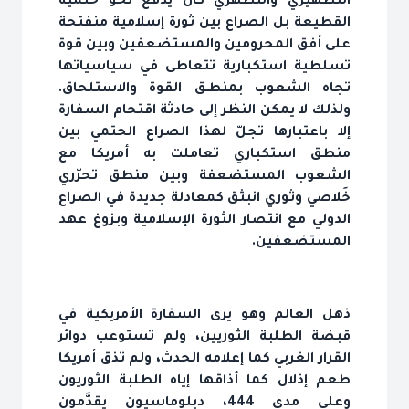
التطهيري والتطّهري كان يدفع نحو حتمية
القطيعة بل الصراع بين ثورة إسلامية منفتحة
على أفق المحرومين والمستضعفين وبين قوة
تسلطية استكبارية تتعاطى في سياسياتها
تجاه الشعوب بمنطـق القوة والاستلحاق.
ولذلك لا يمكن النظر إلى حادثة اقتحام السفارة
إلا باعتبارها تجلّ لهذا الصراع الحتمي بين
منطق استكباري تعاملت به أمريكا مع
الشعوب المستضعفة وبين منطق تحرّري
خَلاصي وثوري انبثق كمعادلة جديدة في الصراع
الدولي مع انتصار الثورة الإسلامية وبزوغ عهد
المستضعفين.
ذهل العالم وهو يرى السفارة الأمريكية في
قبضة الطلبة الثوريين، ولم تستوعب دوائر
القرار الغربي كما إعلامه الحدث، ولم تذق أمريكا
طعم إذلال كما أذاقها إياه الطلبة الثوريون
وعلى مدى 444، دبلوماسيون يقدَّمون