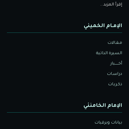
إقرأ المزيد...
الإمـام الخميني
مـقـالات
السيرة الذاتية
أخــــــبار
دراسـات
ذكـريـات
الإمام الخامنئي
بيانات وبرقيات