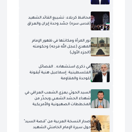
محافظ كربلاء: تشييع القائد الشهيد
(قدس سره) جسّد وحدة إيران والعراق
دور المرأة ومكانتها في ظهور الإمام
المهدي (عجل الله فرجه) وحكومته
(الجزء الأول)
في ذكرى استشهاده.. الفصائل
الفلسطينية: إسماعيل هنية أيقونة
للوحدة والمقاومة
السيد الحوثي يعزي الشعب العراقي في
شهداء الحشد الشعبي ويحذّر من
المخططات الصهيونية والأمريكية
إصدار النسخة العربية من "قصة السيد"
حول سيرة الإمام الخامنئي الشهيد