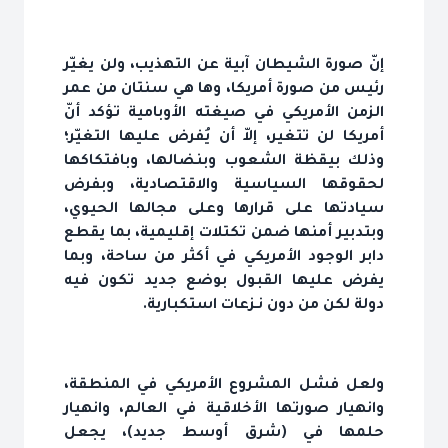
إنّ صورة الشيطان آبية عن التهذيب، ولن يغيّر
رئيس من صورة أمريكا، وها هي سنتان من عمر
الزمن الأمريكي في صيغته الأوبامية تؤكد أنّ
أمريكا لن تتغير، إلاّ أن يُفرض عليها التغيّر؛
وذلك بيقظة الشعوب وبنضالها، وبافتكاكها
لحقوقها السياسية والاقتصادية، وبفرض
سيادتها على قرارها وعلى مجالها الحيوي،
وبتدبير أمنها ضمن تكتلات إقليمية، بما يقطع
دابر الوجود الأمريكي في أكثر من ساحة، وبما
يفرض عليها القبول بوضع جديد تكون فيه
دولة لكن من دون نـزعات استكبارية.
ولعل فشل المشروع الأمريكي في المنطقة،
وانهيار صورتها الأخلاقية في العالم، وانهيار
حلمها في (شرق أوسط جديد)، يجعل