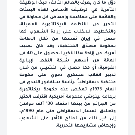
دوّل ما كان يعرف بالعالم الثالث، حيث الوظيفة
التآمرية هي الوظيفة الأساس لهذه البعثات
والقائمة على معاكسة وإجهاض كل محاولة في
التحرر من الأنظمة الديكتاتورية العميلة،
والتخطيط للانقلاب على إرادة الشعوب كما
حصل في إيران نفسها من خلال الإطاحة
بحكومة مصدّق المنتخبة، وقد كان نصيب
أمريكا من إزاحة هذا الأخير الحصول على 40 في
المائة من أسهم شركة النفط الإيرانية
القومية، أو كما حصل في التشيلي من خلال
تدبير انقلاب عسكري دموي على حكومة
منتخبة ديمقراطياً برئاسة سلفادور اللندي في
العام 1973م تمخض عنه حكومة ديكتاتورية
بزعامة بينوشي مدعومة أمريكيا، اقترفت الكثير
من الجرائم من بينها اختفاء 130 ألف مواطن
وتعليق المسار الديمقراطي حتى عام 1990م،
إلى غير ذلك من نماذج التآمر على الشعوب
وإجهاض مشاريعها التحررية.