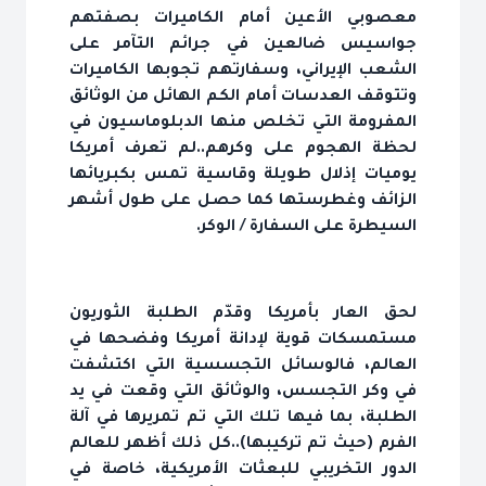
معصوبي الأعين أمام الكاميرات بصفتهم
جواسيس ضالعين في جرائم التآمر على
الشعب الإيراني، وسفارتهم تجوبها الكاميرات
وتتوقف العدسات أمام الكم الهائل من الوثائق
المفرومة التي تخلص منها الدبلوماسيون في
لحظة الهجوم على وكرهم..لم تعرف أمريكا
يوميات إذلال طويلة وقاسية تمس بكبريائها
الزائف وغطرستها كما حصل على طول أشهر
السيطرة على السفارة / الوكر.
لحق العار بأمريكا وقدّم الطلبة الثوريون
مستمسكات قوية لإدانة أمريكا وفضحها في
العالم، فالوسائل التجسسية التي اكتشفت
في وكر التجسس، والوثائق التي وقعت في يد
الطلبة، بما فيها تلك التي تم تمريرها في آلة
الفرم (حيث تم تركيبها)..كل ذلك أظهر للعالم
الدور التخريبي للبعثات الأمريكية، خاصة في