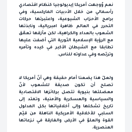
نعم وُوجهت أمريكا إيديولوجيا كنظام اقتصادي
رأسمالي من خلال الأدبيات الماركسية، وفي
برامج الأحزاب الشيوعية، واعتبرتها حركات
التحرر في العالم ظاهرة امبريالية، ونابذتها
الشعوب بالعداء والكراهية، لكن مأزقها تعمّق
مع الرؤية الإسلامية الثورية التي أضفت عليها
تطابقا مع الشيطان الأكبر في كيده وتآمره
وتربّصه وفي عداوته للناس.
ولعلّ هذا يضعنا أمام حقيقة وهي أنّ أمريكا لا
تصلح أن تكون صديقة للشعوب لأنّ
معضلتها بنيوية تتصل بركائزها الاقتصادية
والسياسية والعسكرية والأمنية، وتمتد إلى
تاريخ تشكلها وإلى أخلاقياتها بكل المدلول
السلبي للأخلاقية الأمريكية الناهلة من قيّم
القوة والعلوّ في الأرض والغارقة في نـزعاتها
العنصرية.