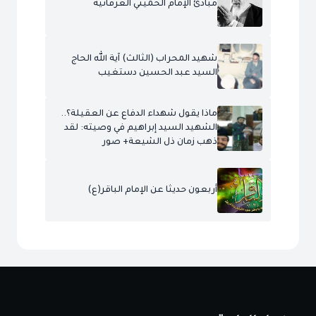
مبادئ الإمام الخميني العرفانية
شهيد المحراب (الثالث) آية الله الحاج
السيد عبد الحسين دستغيب
ماذا يقول شهداء الدفاع عن العقيلة؟..
الشهيد السيد إبراهيم في وصيته: لقد
ذهب زمان ذل الشيعة+ صور
أربعون حديثا عن الإمام الباقر(ع)