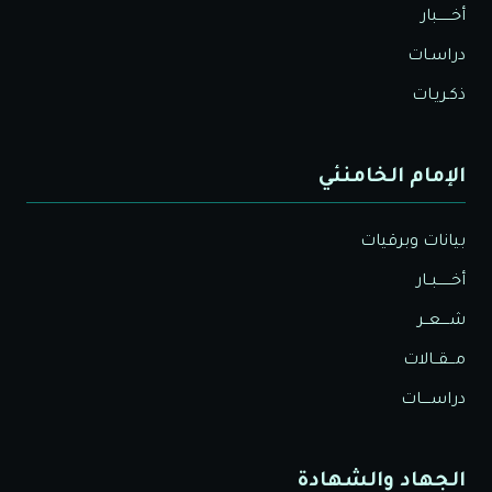
أخــــــبار
دراسـات
ذكـريـات
الإمام الخامنئي
بيانات وبرقيات
أخــــــبــار
شــــعــر
مـــقــالات
دراســــات
الجهاد والشهادة