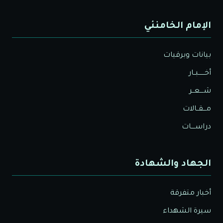
الإمام الخامنئي
بيانات وبرقيات
أخــــــبــار
شــــعــر
مـــقــالات
دراســــات
الجهاد والشهادة
أخبار متفرقة
سيرة الشهداء