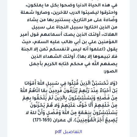
في هذه الحياة الدنيا وضحوا بكل ما يملكون،
واحترقوا ليضيئوا الدرب للآخرين، وصاروا شعلة
وضّاءة على مر التاريخ، يستنير بها من يشاء
من الذين اختاروا سبيل النجاة على سبيل
الهلاك، أولئك الذين يصك أسماعهم قول أمير
المؤمنين علي بن أبي طالب عليه السلام، حيث
يقول ﴿اعلموا أنه ليس لأنفسكم ثمن إلا الجنة
فلا تبيعوها إلا بها﴾. أولئك الشهداء الذين
يصفهم الله في محكم كتابه الكريم بأجمل
الصور:
﴿وَلا تَحْسَبَنَّ الَّذِينَ قُتِلُوا فِي سَبِيلِ اللهِ أَمْوَاتا
بَلْ أَحْيَاءٌ عِنْدَ رَبِّهِمْ يُرْزَقُونَ فَرِحِينَ بِمَا آتَاهُمُ اللهُ
مِنْ فَضْلِهِ وَيَسْتَبْشِرُونَ بِالَّذِينَ لَمْ يَلْحَقُوا بِهِمْ
مِنْ خَلْفِهِمْ أَلَّا خَوْفٌ عَلَيْهِمْ وَلا هُمْ يَحْزَنُونَ
يَسْتَبْشِرُونَ بِنِعْمَةٍ مِنَ اللهِ وَفَضْلٍ وَأَنَّ للهَ لا
يُضِيعُ أَجْرَ الْمُؤْمِنِينَ﴾. آل عمران (169-171)
التفاصيل pdf