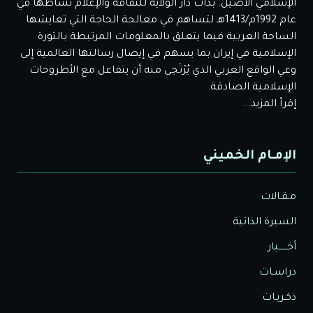
الإسلامي الأصيل. بدأت دار الولاية للثقافة والإعلام نشاطها في
عام 1992م/1413هـ لتساهم في معالجة الحاجة التي تعايشها
الساحة العربية فيما يتعلق بالمعلومات المرتبطة بالثورة
الإسلامية في إيران بما يسهم في إيصال رسالتها العالمية إلى
وعي الواقع العربي الذي يُرْتَجى منه أن يتفاعل مع الأطروحات
الإسلامية الصادقة.
إقرأ المزيد...
الإمـام الخميني
مـقـالات
السيرة الذاتية
أخــــــبار
دراسـات
ذكـريـات