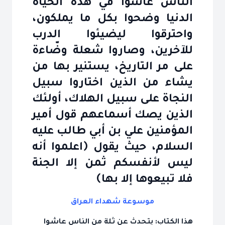
الناس عاشوا في هذه الحياة
الدنيا وضحوا بكل ما يملكون،
واحترقوا ليضيئوا الدرب
للآخرين، وصاروا شعلة وضّاءة
على مر التاريخ، يستنير بها من
يشاء من الذين اختاروا سبيل
النجاة على سبيل الهلاك، أولئك
الذين يصك أسماعهم قول أمير
المؤمنين علي بن أبي طالب عليه
السلام، حيث يقول ﴿اعلموا أنه
ليس لأنفسكم ثمن إلا الجنة
فلا تبيعوها إلا بها﴾
موسوعة شهداء العراق
هذا الكتاب: يتحدث عن ثلة من الناس عاشوا