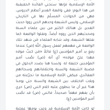
الأمة الإسلامية فإنها ستجني الفائدة الحقيقية
من هذا اليوم؛ ففي واقعة الغدير أعظم الدروس،
فهي من الحوادث المسلّم بها في التاريخي
الإسلامي، وليس الشيعة وحدهم الذين رووا حديث
الغدير، بل هنالك الكثير من بين علماء السنة
ومحدثيهم الذين رووه أيضاً، ونقلوا الواقعة كما
نقلها الشيعة، وقد شابه العلماء مَن شهد تلك
الواقعة في فهمهم لفعل رسول الله (ص) عندما
رفع يد أمير المؤمنين (ع) قائلاً «مَن كنتُ مولاه
فهذا عليّ مولاه»؛ أي أنه (ص) نصّب أمير
المؤمنين خليفة له. ولسنا هنا بصدد الدخول في
قضية الشيعة والسنة واختلافاتهم وسجالهم
العقائدي، فيكفي الأمة الإسلامية ما تجرّعته من
ويلات الاختلاف بين الشيعة والسنة حتى يومنا
هذا! غير أن ما ينطوي عليه كلام النبي (ص) حري
بأن يفهم فهماً صحيحاً، فالنبي (ص) قد نصّب
أمير المؤمنين (ع).
لو كانت الأمة الإسلامية قد وعت يومها عملية