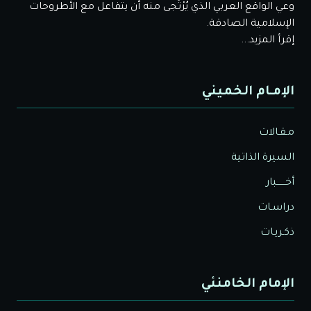
وعي الواقع العربي الذي يُرْتَجى منه أن يتفاعل مع الأطروحات
الإسلامية الصادقة.
إقرأ المزيد...
الإمـام الخميني
مـقـالات
السيرة الذاتية
أخــــــبار
دراسـات
ذكـريـات
الإمام الخامنئي