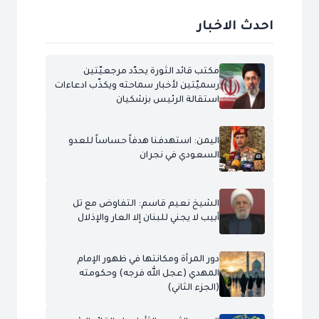
احدث الاخبار
مكتب قائد الثورة يحدّد مرجعيّتين
رسميّتين لأخبار سماحته ويكذّب ادعاءات
استقالة الرئيس بزشكيان
اليمن: استهدفنا هدفاً حساساً للعدو
السعودي في نجران
الشيخ نعيم قاسم: التفاوض مع تل
أبيب لا يجني للبنان إلا العار والإذلال
دور المرأة ومكانتها في ظهور الإمام
المهدي (عجل الله فرجه) وحكومته
(الجزء الثاني)