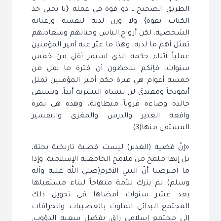
الطريق الصحيح ــ ذو قوة في عمله {يا يحيى خذ
الكتاب بقوة} ولا وزن لديه لنفسه ورغباته
الشخصية، لكن أرواح الناس وحياتهم وسعادتهم
تمثل أهم ما لديه، وهذا ما عبّر عنه أمير المؤمنين
عملياً أثناء حكمه الذي استمر أقل من خمس
سنوات، فإنكم تلاحظون أن فترة ما يقل من
خمسة أعوام هي فترة حكم أمير المؤمنين تمثل
أنموذجاً ومقتدىً لن تنساه البشرية أبداً، وستبقى
خالدة وضاءة قروناً متطاولة، وهذه هي ثمرة
واقعة الغدير والدرس والمغزى والتفسير
المستقى منها(3).
«إنّ قضية (الغدير) ليست قضية تاريخية بحتة،
بل إنها ملمح من ملامح الجامعية الإسلامية. وإذا
ما افترضنا أنّ النبي الأكرم(صلى الله عليه وآله
وسلم) لم يترك للأمة منهاجاً لبناء مستقبلها
بعد عشر سنوات أمضاها في تحويل ذلك
المجتمع البدائي الملوث بالعصبيات والخرافات
إلى مجتمع إسلامي راقٍ, بفضل سعيه الدؤوب,