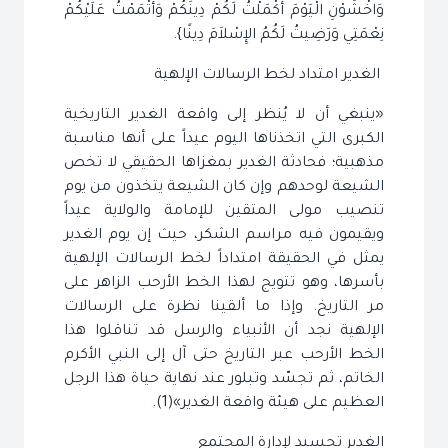
وَاخْشَوْنِ الْيَوْمَ أَكْمَلْتُ لَكُمْ دِينَكُمْ وَأَتْمَمْتُ عَلَيْكُمْ
نِعْمَتِي وَرَضِيتُ لَكُمُ الإِسْلاَمَ دِينًا}.
الغدير امتداد لخط الرسالات الإلهية
«ينبغي أن لا يُنظر إلى واقعة الغدير التاريخية
الكبرى التي اتخذناها اليوم عيداً على أنها مناسبة
مذهبية؛ فحادثة الغدير بمغزاها الحقيقي لا تخص
الشيعة لوحدهم وإن كان الشيعة يتخذون من يوم
تنصيب مولى المتقين للإمامة والولاية عيداً
ويقيمون فيه مراسم الشكر، حيث إن يوم الغدير
يمثل في الحقيقة امتداداً لخط الرسالات الإلهية
بأسرها، وهو تتويج لهذا الخط الأرحب الزاهر على
مر التاريخ. وإذا ما ألقينا نظرة على الرسالات
الإلهية نجد أن الأنبياء والرسل قد تناقلوا هذا
الخط الأرحب عبر التاريخ حتى آل إلى النبي الأكرم
الخاتم، ثم تجسّد وتبلور عند نهاية حياة هذا الرجل
العظيم على هيئة واقعة الغدير»(1).
الغدير تجسيد لإدارة المجتمع