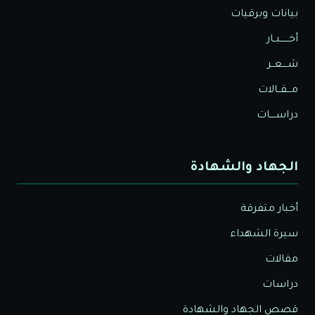
بيانات وبرقيات
أخــــــبــار
شــــعــر
مـــقــالات
دراســــات
الجهاد والشهادة
أخبار متفرقة
سيرة الشهداء
مقالات
دراسات
قصص الجهاد والشهادة