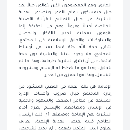
الهادي، وهم المعصومون الذين يتوالون جيلاً بعد
جيل فيمسكون بزمام الأمور، ويتصدون لهداية
البشرية من خلال التعاليم القرآنية الأصيلة
الخالصة أجيالاً وقروناً. وهم في الحقيقة إنما
يقومون بعملية تجذير للأفكار والخصال
والسلوكيات والأخلاق الإسلامية في المجتمع؛
لتبقى حجة الله حيّة فيما بعد في أوساط
المجتمع، فلا وجود للدنيا والبشرية دون حجة
قائمة، على أن تشق البشرية طريقها، وهذا ما لم
يتحقق، وهذا هو ما خطط له الإسلام ومشروعه
الشامل، وهذا هو المغزى من الغدير.
الإمامة هي تلك القمة في المعنى المنشود من
إدارة المجتمع قبال ضروب وأصناف الإدارة
المنبثقة عن مكامن الضعف والشهوة والحمية
في الإنسان ومطامعه، والإسلام يطرح أمام
البشرية نهج الإمامة ووصفتها؛ أي ذلك الإنسان
الطافح قلبه بفيض الهداية الإلهية، العارف
بعلوم الدين المتميز بفهمه ــ أي يجيد تشخيص