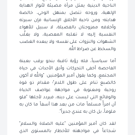
الناحية الدينية يمثل مرآة مضيئة لأنوار الهداية
الإلهية، وروحه تتصل بمنهل الوحي، خالصة
هدايته؛ ومن ناحية الأخلاق الإنسانية فإن سيرته
وأخلاقه ممزوجتان بالفضيلة، لا سبيل للأهواء
النفسية إليه؛ لا تغلبه المعصية، ولا يغلِّب
الشهوات والنزوات على نفسه؛ ولا يبعده الغضب
والسخط عن صراط الله.
أما سياسياً، فله رؤية ثاقبة بنحو يرقب بعينة
الفاحصة أخفى التحركات وأدق الأحداث في حياة
المجتمع، وكما يقول أمير المؤمنين: "والله لا أكون
كالضبع تنام على طول اللدم"؛ مقدام ذو قوة
روحية ومعنوية في مواجهة عواصف الحياة
والوقائع التي ليست على دينه، فيردد لأجلها "فلو
أن امرأً مسلماً مات من بعد هذا أسفاً ما كان به
ملوماً، بل كان به عندي جديراً".
لقد كان أمير المؤمنين "عليه الصلاة والسلام"
شجاعاً في مواجهته للأخطار بالمستوى الذي