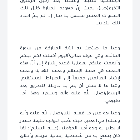
الإسلامية سليماً وممتداً بعد رحيل الرسول
الأكرم(ص)، بحيث إنّ جهوده الجبارة خلال تلك
السنوات العشر ستبقى بلا ثمار إذا لم يتمّ اتخاذ
تلك التدابير.
وهذا ما صرّحت به الآية المباركة من سورة
المائدة، وهي قوله تعالى﴿اليوم أكملت لكم دينكم
وأتممت عليكم نعمتي﴾ فهذه إشارة إلى أنّ هذه
النعمة هي نعمة الإسلام ونعمة الهداية ونعمة
إرشاد العالمين جميعاً إلى الصراط المستقيم.
وهذا ما لا يمكن أن يتم بلا خارطة للطريق بعد
الرسول(صلى الله عليه وآله وسلم)، وهذا أمر
طبيعي.
وهذا هو عين ما فعله النبي(صلى الله عليه وآله
وسلم) في الغدير، حيث نصَّب للولاية خليفة ممتاز
لا نظير له وهو أمير المؤمنين(عليه السلام)؛ لِمْا
كان يتمتع به من شخصية إيمانية فريدة, وأخلاق