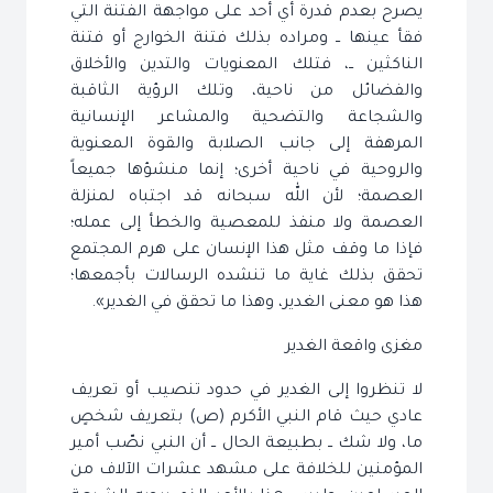
يصرح بعدم قدرة أي أحد على مواجهة الفتنة التي
فقأ عينها ــ ومراده بذلك فتنة الخوارج أو فتنة
الناكثين ــ، فتلك المعنويات والتدين والأخلاق
والفضائل من ناحية، وتلك الرؤية الثاقبة
والشجاعة والتضحية والمشاعر الإنسانية
المرهفة إلى جانب الصلابة والقوة المعنوية
والروحية في ناحية أخرى؛ إنما منشؤها جميعاً
العصمة؛ لأن الله سبحانه قد اجتباه لمنزلة
العصمة ولا منفذ للمعصية والخطأ إلى عمله؛
فإذا ما وقف مثل هذا الإنسان على هرم المجتمع
تحقق بذلك غاية ما تنشده الرسالات بأجمعها؛
هذا هو معنى الغدير، وهذا ما تحقق في الغدير».
مغزى واقعة الغدير
لا تنظروا إلى الغدير في حدود تنصيب أو تعريف
عادي حيث قام النبي الأكرم (ص) بتعريف شخصٍ
ما، ولا شك ــ بطبيعة الحال ــ أن النبي نصّب أمير
المؤمنين للخلافة على مشهد عشرات الآلاف من