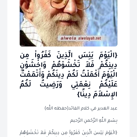
{الْيَوْمَ يَئِسَ الَّذِينَ كَفَرُواْ مِن
دِينِكُمْ فَلاَ تَخْشَوْهُمْ وَاخْشَوْنِ
الْيَوْمَ أَكْمَلْتُ لَكُمْ دِينَكُمْ وَأَتْمَمْتُ
عَلَيْكُمْ نِعْمَتِي وَرَضِيتُ لَكُمُ
الإِسْلاَمَ دِينًا}
عيد الغدير في كلام القائد(حفظه الله)
بِسْمِ اللَّهِ الرَّحْمنِ الرَّحيم
{الْيَوْمَ يَئِسَ الَّذِينَ كَفَرُواْ مِن دِينِكُمْ فَلاَ تَخْشَوْهُمْ