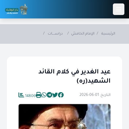
Skip to main conten
الرئيسية
/
الإمام الخامنئي
/
دراســــات
/
عيد الغدير في كلام القائد
الشهيد(ره)
التاريخ: 01-06-2026
14806