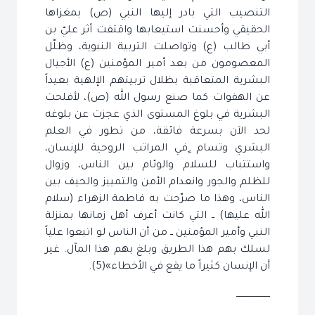
التنصيب التي بادر إليها النبي (ص) بمغزاها
الحقيقي وأحسنت استيعابها واقتفت أثر عليّ بن
أبي طالب (ع) وتواصلت التربية النبوية، وظلّل
المعصومون من بعد أمير المؤمنين (ع) الأجيال
البشرية المتعاقبة بظلال تربيتهم الإلهية بعيداً
عن الهفوات كما صنع رسول الله (ص)، لأفلحت
البشرية في بلوغ المستوى الذي عجزت عن بلوغه
لحد الآن بسرعة فائقة، من تطور في العلم
البشري وتسام ٍفي المراتب الروحية للإنسان،
واستتباب للسلام والوئام بين الناس، وزوال
للظلم والجور وانعدام الأمن والتمييز والحيف بين
الناس، وهذا ما صرّحت به فاطمة الزهراء (سلام
الله عليها) ــ التي كانت أعرف أهل زمانها بمنزلة
النبي وأمير المؤمنين ــ من أن الناس لو اتبعوا علياً
لسلك بهم هذا الطريق وبلغ بهم هذا المآل. غير
أن الإنسان كثيراً ما يقع في الأخطاء»(5).
ــــــــــــــــــــــــ