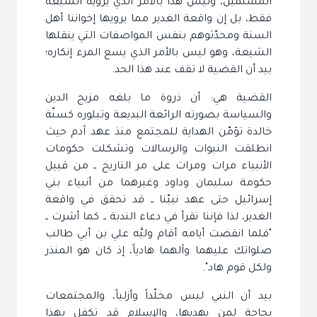
المسلمين، وليس هذا بالأمر الذي يرويه الشيعة
فقط، بل إن واقعة الغدير مما يرويها إخواننا أهل
السنة ومحدّثوهم بنفس المواصفات التي ينقلها
الشيعة، وهو ليس بالأمر الذي يسع المرء إنكاره؛
بيد أن القضية لا تقف عند هذا الحد.
القضية هي: أن ذروة ما بلغه مزيج الدين
والسياسة بصورته الرائعة البديعة وتبلوره كسنّة
خالدة تؤمّن الهداية للمجتمع منذ عهد آدم حيث
انطلقت النبوات والرسالات وتشكلت حكومات
الأنبياء مرات ومرات على مر التاريخ ــ من قبيل
حكومة سليمان وداود وغيرهما من أنبياء بني
إسرائيل حتى عهد نبيّنا ــ قد تحقق في واقعة
الغدير، لذا فإننا نقرأ في دعاء الندبة ــ كما أشرت ــ
"فلما انقضت أيامه أقام وليَّه علي بن أبي طالب
صلواتك عليهما وآلهما هادياً، إذ كان هو المنذر
ولكل قوم هاد".
بيد أن النبي ليس مخلّداً وأزلياً، والمجتمعات
بحاجة لمن يهديها، والإسلام قد تكفل بهذا