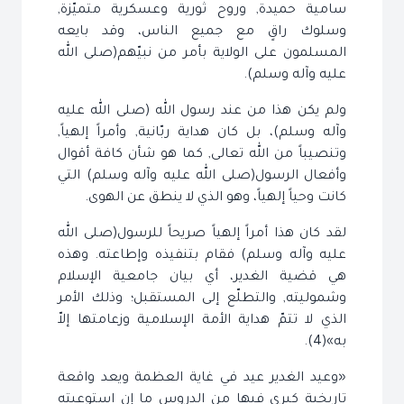
سامية حميدة, وروح ثورية وعسكرية متميّزة,
وسلوك راقٍ مع جميع الناس، وقد بايعه
المسلمون على الولاية بأمر من نبيّهم(صلى الله
عليه وآله وسلم).
ولم يكن هذا من عند رسول الله (صلى الله عليه
وآله وسلم)، بل كان هداية ربّانية, وأمراً إلهياً,
وتنصيباً من الله تعالى, كما هو شأن كافة أقوال
وأفعال الرسول(صلى الله عليه وآله وسلم) التي
كانت وحياً إلهياً، وهو الذي لا ينطق عن الهوى.
لقد كان هذا أمراً إلهياً صريحاً للرسول(صلى الله
عليه وآله وسلم) فقام بتنفيذه وإطاعته. وهذه
هي قضية الغدير، أي بيان جامعية الإسلام
وشموليته, والتطلّع إلى المستقبل؛ وذلك الأمر
الذي لا تتمّ هداية الأمة الإسلامية وزعامتها إلاّ
به»(4).
«وعيد الغدير عيد في غاية العظمة ويعد واقعة
تاريخية كبرى فيها من الدروس ما إن استوعبته