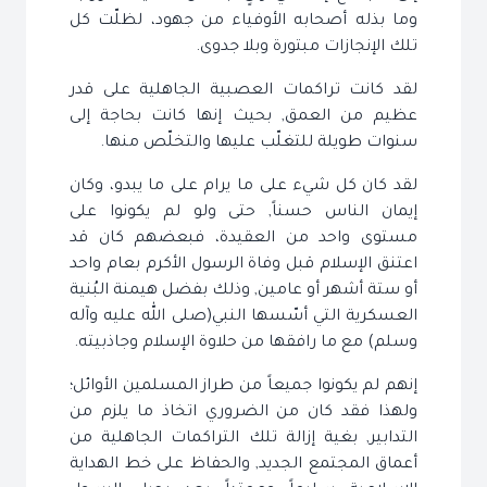
وما بذله أصحابه الأوفياء من جهود، لظلّت كل
تلك الإنجازات مبتورة وبلا جدوى.
لقد كانت تراكمات العصبية الجاهلية على قدر
عظيم من العمق, بحيث إنها كانت بحاجة إلى
سنوات طويلة للتغلّب عليها والتخلّص منها.
لقد كان كل شيء على ما يرام على ما يبدو، وكان
إيمان الناس حسناً, حتى ولو لم يكونوا على
مستوى واحد من العقيدة، فبعضهم كان قد
اعتنق الإسلام قبل وفاة الرسول الأكرم بعام واحد
أو ستة أشهر أو عامين, وذلك بفضل هيمنة البُنية
العسكرية التي أسّسها النبي(صلى الله عليه وآله
وسلم) مع ما رافقها من حلاوة الإسلام وجاذبيته.
إنهم لم يكونوا جميعاً من طراز المسلمين الأوائل؛
ولهذا فقد كان من الضروري اتخاذ ما يلزم من
التدابير, بغية إزالة تلك التراكمات الجاهلية من
أعماق المجتمع الجديد, والحفاظ على خط الهداية