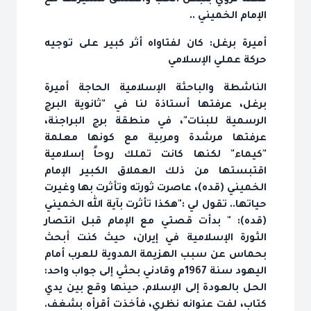
قصة تروي بنبض الحب والعشق مسيرتها مع
الإمام الخميني ..
أميرة برغل: كان لفتاواه أثر كبير على توجيه
حركة عملي الإسلامي
الناشطة والباحثة الإسلامية الحاجة أميرة
برغل، عرفتها أستاذة لنا في "ثانوية البرج
الرسمية للبنات"، في منطقة برج البراجنة،
عرفتها مرشدة ومربية مع كونها معلمة
"كيماء" لكنها كانت تملك روحاً إسلامية
اقتبستها من ذلك العملاق الكبير الإمام
الخميني (قده)، عاصرت ثورته وتأثرت بها وغيرت
حياتها.. تقول لي :"هكذا تأثرت بآية الله الخميني
(قده): " بدأت قصتي مع الإمام قبل انتصار
الثورة الإسلامية في إيران، حيث كنت أبحث
بحماس عن سبب الهزيمة المدوية للعرب أمام
اليهود سنة 1967م وقادني بحثي إلى جواب واحد:
الحل بالعودة إلى الإسلام. حينها وقع بين يدي
كتاب، لفت عنوانه نظري، فأخذت أقرأه بشغف.