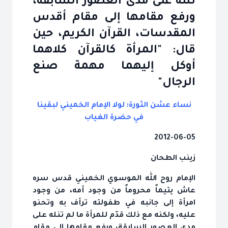
تنله على مدى العصور السابقة،
ورفع مقامها إلى مقام أقدس
المقدسات، القرآن الكريم، حين
قال: "المرأة كالقرآن كلاهما
أوكل إليهما مهمة صنع
الرجال"
نساء عشن الثورة: لولا الإمام الخميني لبقينا
في حضرة الغياب
2012-06-05
زينب الطحان
الإمام روح الله الموسوي الخميني قدس سره
عاش يتيماً محروماً من وجود أمه، من وجود
امرأة إلى جانبه في طفولته ترأف به وتحنو
عليه، ولكنه مع ذلك قدّم للمرأة ما لم تنله على