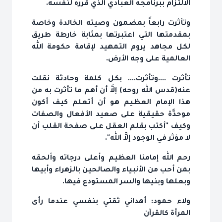
الالتزام ببرنامجه العبادي الذي قرره لنفسه.
وتأثرت رابعاً بمضمون وصيته الخالدة وخاصة
بمقدمتها التي اعتبرتها بمثابة خارطة طريق
لكل مجاهد يروم التمهيد لإقامة حكومة الله
العالمية على وجه الأرض.
تأثرت ....وتأثرت.... بكل كلمة وحادثة نقلت
عنه(قدس الله روحه) إلاَّ أن أهم ما تأثرت به من
هذا الإمام العظيم هو أن أتعلم كيف أكون
موحدَّة حقيقية على صعيد الأفعال والصفات
وكيف "أكتب بقلم العقل على صفحة القلب أن
لا مؤثر في الوجود إلاَّ الله".
رحم الله إمامنا العظيم وأعلى درجاته وألحقه
بمن أحب من الأنبياء والصالحين بالزهراء وأبيها
وبعلها وبنيها والسر المستودع فيها.
ولاء حمود: أهداني ثقتي بنفسي عندما رأى
المرأة كالقرآن