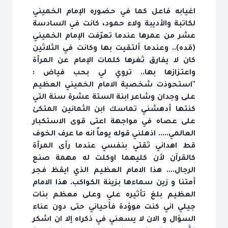
اغيابه فاعل كما في حضوره الإمام الخميني
لكاتبة والأديبة ولاء حمود، كانت في السادسة
عشر من عمرها عندما تعرّفت الإمام الخميني
(قده).. وعندما ألتقيت بها وكانت في الثلاثين
كان لا يفارق ثغرها كلمات الإمام عن المرأة
واعتزازها بها.. تروي لي بحب فياض :
"استحوذت شخصية الامام الخميني العظيم
على وجدان وشاعر ابنة الستة عشرة سنة التي
كنتها أدهشني تماسك ابن الثمانين المتكئ
على عصاه في مواجهة اعتى قوى الاستكبار
العالمي..... اذهلني قوله يوماً انه ما عرف الخوف
قط اهداني ثقتي بنفسي عندما رأى المرأة
كالقرآن لأن كليهما اوكلت له مهمة صنع
الرجال.... هذا الامام العظيم الذي ايقظ فجر
أمتنا و زين سماءها بزينة الكواكب. هذا الامام
العظيم بلغ تأثيره علي وعلى معظم بنات
جيلي اني كنت موؤدة فأحياني حتى دون عناء
السؤال و الان لا يسعني في ذكراه إلا ان اشكر