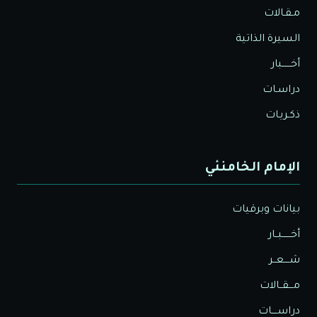
مـقـالات
السيرة الذاتية
أخــــــبار
دراسـات
ذكـريـات
الإمام الخامنئي
بيانات وبرقيات
أخــــــبــار
شــــعــر
مـــقــالات
دراســــات