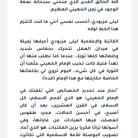
الله الخالق القدير الذي منحني سبحانه نعمة
الوجود في زمن الخميني العظيم.
ليلى مزبودي: أحسب نفسي أنني ما كنت لألتزم
هذا الخط لولاه
الكاتبة والإعلامية ليلى مزبودي أعرفها زميلة
في ميدان العمل تتحرك بحماس شديد
وكلماتها كلها ثورة.. عندما كنا نطلب منها أن
تهدأ قليلا كانت تجيب الإمام الخميني علّمنا أن
الثورة في كل شيء.. اليوم تروي لي بكلماتها
الخاصة حكايتها مع هذا الإمام (قده):
"تحار عند تحديد الخصائص التي تلفتك في
الإمام الخميني: هو الذي أقحم الاسلام، كل
الاسلام، في القرن العشرين، بعد أن كان
أصبح، في أحسن الحالات، مجرد طقوس
انفصلت فيها العبادات عن غاياتها، وفي
أسوئها تراثا فكريا يزين المكتبات. هو الذي أعاد
تصويب البوصلة للأمة الاسلامية التي تكاثرت