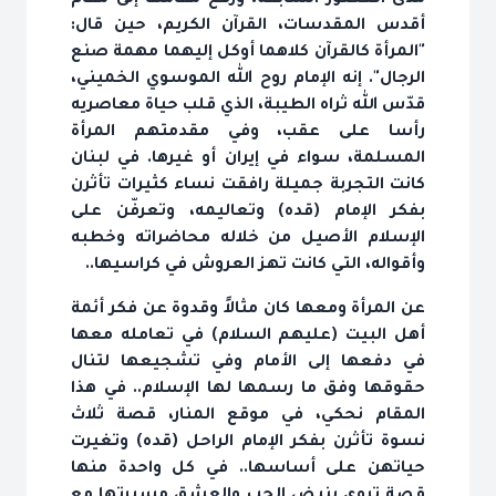
مدى العصور السابقة، ورفع مقامها إلى مقام
أقدس المقدسات، القرآن الكريم، حين قال:
"المرأة كالقرآن كلاهما أوكل إليهما مهمة صنع
الرجال". إنه الإمام روح الله الموسوي الخميني،
قدّس الله ثراه الطيبة، الذي قلب حياة معاصريه
رأسا على عقب، وفي مقدمتهم المرأة
المسلمة، سواء في إيران أو غيرها. في لبنان
كانت التجربة جميلة رافقت نساء كثيرات تأثرن
بفكر الإمام (قده) وتعاليمه، وتعرفّن على
الإسلام الأصيل من خلاله محاضراته وخطبه
وأقواله، التي كانت تهز العروش في كراسيها..
عن المرأة ومعها كان مثالاً وقدوة عن فكر أئمة
أهل البيت (عليهم السلام) في تعامله معها
في دفعها إلى الأمام وفي تشجيعها لتنال
حقوقها وفق ما رسمها لها الإسلام.. في هذا
المقام نحكي، في موقع المنار، قصة ثلاث
نسوة تأثرن بفكر الإمام الراحل (قده) وتغيرت
حياتهن على أساسها.. في كل واحدة منها