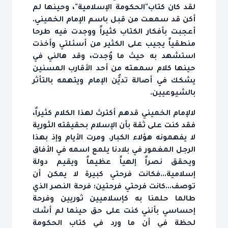
لقد كان كتاب"الحكومة الإسلامية"، وحينها لم
أكن قد سمعت من قبل باسم الإمام الخميني.
أعجبت بأفكار الكتاب كثيراً ووجدت فيه طرحا
منطقياً يجيب على الكثير من أسئلتي وأخذت
استشهد به حيث ما وُجدت، وقد هالني في
حينها كلام سمعته من أحد الأقارب المسنين
يشكك في أصالة تديُّن الإمام ويتهمه بالتأثر
بالشيوعيين.
لالإمام الخميني قدهم أكترث لهذا الكلام كثيراً،
فقد كنت على ثقة بأن الإسلام بحقيقته الثورية
لا يفهمونه هؤلاء الكبار. ومرت الأيام وإذ بهذا
الرجل المغمور في بلادنا يلمع اسمه في الأفاق
ويحقق نصراً إلهياً عظيماً ويقيم دولة
إسلامية...فكانت فرحتي كبيرة لا يمكن أن
توصف...كانت فرحتي فرحتين: فرحة النصر الذي
طالما حلمنا به كإسلاميين ثوريين وفرحة
إحساسي بأنني كنت على حق حينما لم أشك
لحظة في أن ما ورد في كتاب الحكومة