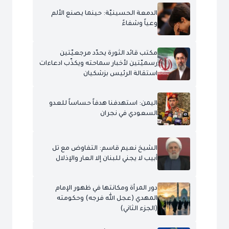
الدمعة الحسينيّة: حينما يصنع الألم
وعياً وشفاءً
مكتب قائد الثورة يحدّد مرجعيّتين
رسميّتين لأخبار سماحته ويكذّب ادعاءات
استقالة الرئيس بزشكيان
اليمن: استهدفنا هدفاً حساساً للعدو
السعودي في نجران
الشيخ نعيم قاسم: التفاوض مع تل
أبيب لا يجني للبنان إلا العار والإذلال
دور المرأة ومكانتها في ظهور الإمام
المهدي (عجل الله فرجه) وحكومته
(الجزء الثاني)