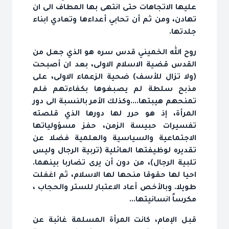
عليها الاتجاهات حتى انتهى بها المطاف الى ان
تهادن، ومن ثم أن تحابي أعداءها وتعادي ابناء
جلدتها.
روح الله الخميني قدس سره هو الذي جعل من
القدس قضية الاسلام الاولى، بعد ان أصبحت
(ولا تزال للأسف) ضحية الزعماء الاولى، على
مذبح سلطة لم يصبغوها بكفاءتهم فلم
تمنحهم هيبتها....وكذلك الأمر بالنسبة الى دور
المرأة، إذ هو حرر لها دورها الذي قلصته
تفسيرات حبيسة الزمن، حفز مسؤولياتها
الاجتماعية والسياسية والعلمية فضلا عن
تقديره لوظيفتها العائلية (تربية الرجال وليس
تلبية الرجال)، من دون أن يرى تضاربا بينهما.
احيا لها حقوقا منحها لها الاسلام، ثم اغفلت
طويلا. وبالأخص أعاد الاعتبار للستر والحجاب ،
مكرساً انسانيتها...
قبل الإمام، كانت المرأة المسلمة غائبة عن