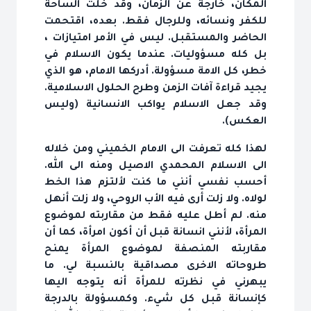
المكان، خارجة عن الزمان، وقد خلت الساحة
للكفر ونسائه، وللرجال فقط. بعده، اقتحمت
الحاضر والمستقبل. ليس في الأمر امتيازات ،
بل كله مسؤوليات. عندما يكون الاسلام في
خطر، كل الامة مسؤولة. أدركها الامام، هو الذي
يجيد قراءة آفات الزمن وطرح الحلول الاسلامية.
وقد جعل الاسلام يواكب الانسانية (وليس
العكس).
لهذا كله تعرفت الى الامام الخميني ومن خلاله
الى الاسلام المحمدي الاصيل ومنه الى الله.
أحسب نفسي أنني ما كنت لألتزم هذا الخط
لولاه. ولا زلت أرى فيه الأب الروحي، ولا زلت أنهل
منه. لم أطل عليه فقط من مقاربته لموضوع
المرأة، لأنني انسانة قبل أن أكون امرأة، كما أن
مقاربته المنصفة لموضوع المرأة يمنح
طروحاته الاخرى مصداقية بالنسبة لي. ما
يبهرني في نظرته للمرأة أنه يتوجه اليها
كإنسانة قبل كل شيء. وكمسؤولة بالدرجة