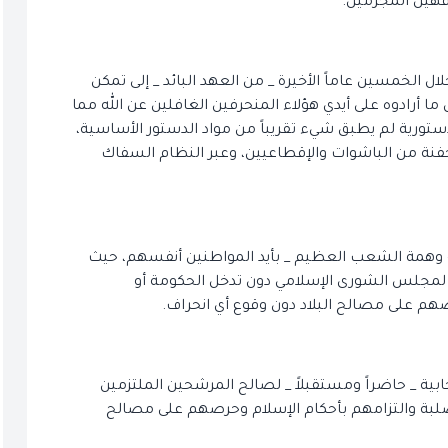
افهين المجرمين.
الخمسين عاماً الأخيرة _ من العهد البائد _ إلى تمكن
 ما أرادوه على أيدي هؤلاء المنحرفين الغافلين عن الله مما
ة الدستورية لم يطبق شيء تقريباً من مواد الدستور الأساسية،
فنة من الباشوات والإقطاعيين، وعبر النظام السفاك
يته وهمة الشعب العظيم _ بأيد المواطنين أنفسهم، حيث
 لمجلس الشورى الإسلامي دون تدخل الحكومة أو
صهم على مصالح البلاد دون وقوع أي انحراف.
ابية _ حاضراً ومستقبلاً _ لصالح المرشحين الملتزمين
الصلبة والتزامهم بأحكام الإسلام وحرصهم على مصالح