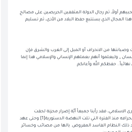
بيهم أولاً، ثم رجال الدولة المثقفين الحريصين على مصالح
في هذا المجال الذي يستتبع حفظ البلاد من الأذى، ثم تسليم
 وصيانتها من الانحراف أو الميل إلى الغرب والشرق فإن
نسان _ وليعلموا أنهم بعملهم الإنساني والإسلامي هذا إنما
هائياً.. حفظكم الله وأعانكم.
 الاسلامي، فقد رأينا جميعاً أيٌة إضرار محزنة لحقت
بالإسلام وبإيران نتيجة عدم صلاحية مجلس الشورى وانحرافه منذ الفترة التي تلت النهضة الدستورية[1] وحتى عهد
هد ذلك النظام الفاسد المفروض. يالها من مصائب وخسائر