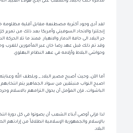
مدمرة حلت بالبلاد والشعب على أيدي هؤلاء العبيد الت
لقد أدى وجود أكثرية مصطنعة مقابل أقلية مظلومة خلال 
إنجلترا والاتحاد السوفيتي وأمريكا بعد ذلك من تمرير كل
جر البلاد الى حافة الدمار والانهيار. فمنذ ما تلا الحرك
وقد تم ذلك قبل عهد رضا خان عبر المأمورين للغرب وح
وحواشي البلاط وأزلامه في عهد النظام البهلوي.
أما الآن، وحيث أصبح مصير البلاد _ وبلطف الله وعنا
اصبح النواب منبثقين من سواد الجماهير يتم انتخابهم
الباشوات، فإن المؤمل أن يحول التزامهم بالاسلام وحر
لذا فإني أوصي أبناء الشعب أن يصوتوا في كل دورة انتخ
بالإسلام والجمهورية الإسلامية انطلاقاً من إرادتهم 
البلاد.