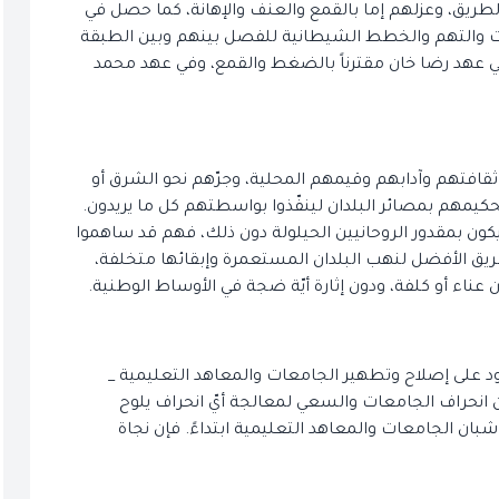
الطريق، وعزلهم إما بالقمع والعنف والإهانة، كما حصل في
يات والتهم والخطط الشيطانية للفصل بينهم وبين الطبقة
 عهد رضا خان مقترناً بالضغط والقمع، وفي عهد محمد
افتهم وآدابهم وقيمهم المحلية، وجرّهم نحو الشرق أو
حكيمهم بمصائر البلدان لينفّذوا بواسطتهم كل ما يريدون.
 يكون بمقدور الروحانيين الحيلولة دون ذلك، فهم قد ساهموا
يق الأفضل لنهب البلدان المستعمرة وإبقائها متخلفة،
عناء أو كلفة، ودون إثارة أيّة ضجة في الأوساط الوطنية.
جهود على إصلاح وتطهير الجامعات والمعاهد التعليمية _
ن انحراف الجامعات والسعي لمعالجة أيّ انحراف يلوح
شبان الجامعات والمعاهد التعليمية ابتداءً. فإن نجاة