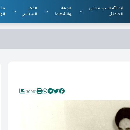
آية الله السيد مجتبى
الجهاد
الفكر
مكت
الخامنئي
والشهادة
السياسي
الول
30061