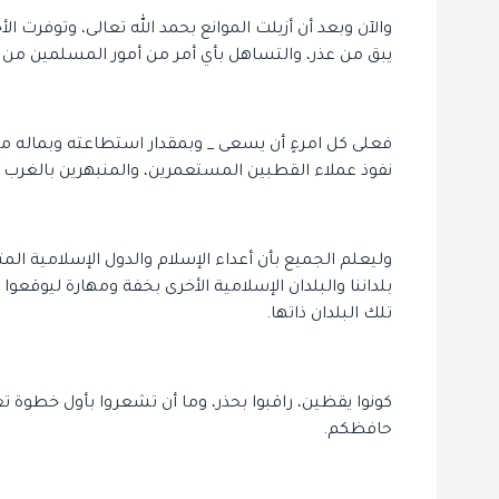
والآن وبعد أن أزيلت الموانع بحمد الله تعالى، وتوفرت ا
يبق من عذر، والتساهل بأي أمر من أمور المسلمين من الذ
فعلى كل امرءٍ أن يسعى _ وبمقدار استطاعته وبماله من 
نفوذ عملاء القطبين المستعمرين، والمنبهرين بالغرب 
وليعلم الجميع بأن أعداء الإسلام والدول الإسلامية المت
بلداننا والبلدان الإسلامية الأخرى بخفة ومهارة ليوقع
تلك البلدان ذاتها.
كونوا يقظين، راقبوا بحذر، وما أن تشعروا بأول خطوة ت
حافظكم.