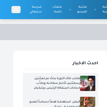
بة
مكتبة
ملفات
مدرسة
اية
الفيديو
خاصة
سليماني
احدث الاخبار
مكتب قائد الثورة يحدّد مرجعيّتين
رسميّتين لأخبار سماحته ويكذّب
ادعاءات استقالة الرئيس بزشكيان
اليمن: استهدفنا هدفاً حساساً للعدو
السعودي في نجران