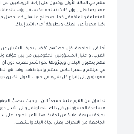
فهم في الحالة الأولى يؤكدون على إزاحة الروحانيين عن 
عهد رضا خان _ وإن كانت نتائجه عكسية _ وإما بالدعا
المتعلمة والمثقفة _ كما يصطلح عليها _ كما حصل في
رضا مجرداً عن العنف وبطريقة أخرى اشد إيذاءً.
أما في الجامعة، فإن خطتهم تقضي بحرف الشبان عن ثق
الغرب، واختيار المسؤولين الحكوميين من بين هؤلاء وت
فهم ينهبون البلدان ويجرّونها نحو الأسر للغرب دون أن
في عزلهم وتنفير الناس منهم وإحباطهم. وهذا هو الطر
فهو يؤدي إلى إفراغ كل شيء في جيوب الدول الكبرى دون 
لذا فإن من اللازم علينا جميعاً الآن _ وحيث تنصبُّ ال
مساعدة المسؤولين في ذلك للحيلولة _ والى الأبد _ دو
بحركة سريعة، ولابدّ من تحقيق هذا الأمر الحيوي على يد 
الجامعة من الانحراف يعني نجاة البلد والشعب.