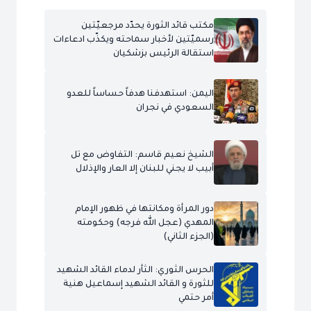
مكتب قائد الثورة يحدّد مرجعيّتين
رسميّتين لأخبار سماحته ويكذّب ادعاءات
استقالة الرئيس بزشكيان
اليمن: استهدفنا هدفاً حساساً للعدو
السعودي في نجران
الشيخ نعيم قاسم: التفاوض مع تل
أبيب لا يجني للبنان إلا العار والإذلال
دور المرأة ومكانتها في ظهور الإمام
المهدي (عجل الله فرجه) وحكومته
(الجزء الثاني)
الحرس الثوري: الثأر لدماء القائد الشهيد
للثورة و القائد الشهيد إسماعيل هنية
أمر حتمي