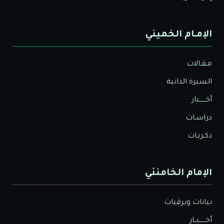
الإمـام الخميني
مـقـالات
السيرة الذاتية
أخــــــبار
دراسـات
ذكـريـات
الإمام الخامنئي
بيانات وبرقيات
أخــــــبــار