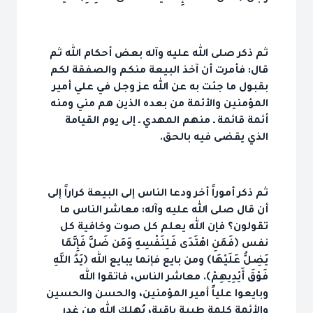
ثم ذكر صلى الله عليه وآله بعض أحكام الله ثم
قال: فأمرت أن آخذ البيعة منكم والصفقة لكم
بقبول ما جئت به عن الله عز وجل في علي أمير
المؤمنين والأئمة من بعده الذين هم مني ومنه
أئمة قائمة ـ منهم المهدي ـ إلى يوم القيامة
الذي يقضى فيه بالحق.
ثم ذكر أموراً أخر ودعا الناس إلى البيعة كراراً إلى
أن قال صلى الله عليه وآله: معاشر الناس ما
تقولون؟ فإن الله يعلم كل صوت وخافية كل
نفس ﴿فَمَنِ اهْتَدَى فَلِنَفْسِهِ وَمَن ضَلَّ فَإِنَّمَا
يَضِلُّ عَلَيْهَا﴾ ومن بايع فإنما يبايع الله ﴿يَدُ اللَّهِ
فَوْقَ أَيْدِيهِمْ﴾. معاشر الناس، فاتقوا الله
وبايعوا علياً أمير المؤمنين، والحسن والحسين
والأئمة كلمة طيبة باقية، يُهلك الله من غدر