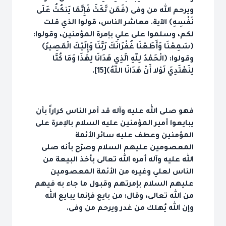
ويرحم الله من وفى ﴿فَمَن نَّكَثَ فَإِنَّمَا يَنكُثُ عَلَى
نَفْسِهِ﴾ الآية. معاشر الناس، قولوا الذي قلت
لكم، وسلموا على علي بإمرة المؤمنين، وقولوا:
﴿سَمِعْنَا وَأَطَعْنَا غُفْرَانَكَ رَبَّنَا وَإِلَيْكَ الْمَصِيرُ﴾
وقولوا: ﴿الْحَمْدُ لِلّهِ الَّذِي هَدَانَا لِهَذَا وَمَا كُنَّا
لِنَهْتَدِيَ لَوْلا أَنْ هَدَانَا اللّهُ﴾[15].
فهو صلى الله عليه وآله قد أمر الناس كراراً بأن
يبايعوا أمير المؤمنين عليه السلام بالإمرة على
المؤمنين وعطف عليه سائر الأئمة
المعصومين عليهم السلام وصرّح بأنه صلى
الله عليه وآله أمره الله تعالى بأخذ البيعة من
الناس لعلي وغيره من الأئمة المعصومين
عليهم السلام بإمرتهم وقبول ما جاء به فيهم
من الله تعالى، وقال: من بايع فإنما يبايع الله
وإن الله يُهلك من غدر ويرحم من وفى.