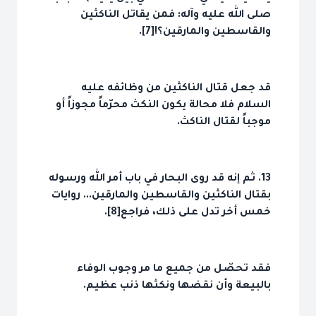
صلى الله عليه وآله: فمن يقاتل الناكثين
والقاسطين والمارقين؟![7].
قد جعل قتال الناكثين من وظائفه عليه
السلام فلا محالة يكون النكث محرّماً مجوزاً أو
موجباً لقتال الناكث.
13. ثم إنه قد روى البحار في باب أمر الله ورسوله
بقتال الناكثين والقاسطين والمارقين... روايات
خمس أخر تدل على ذلك، فراجع[8].
فقد تحصّل من جميع ما مر وجوب الوفاء
بالبيعة وأن نقضها ونكثها ذنب عظيم.