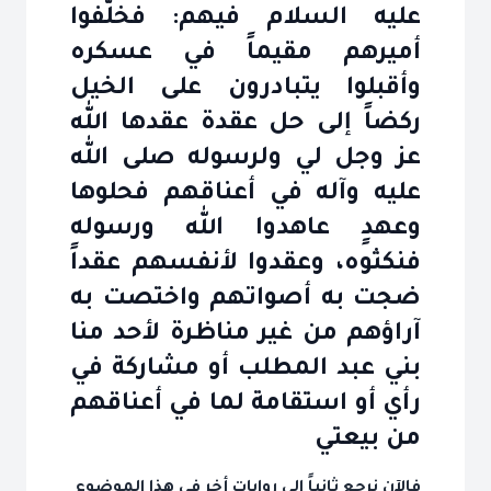
عليه السلام فيهم: فخلّفوا
أميرهم مقيماً في عسكره
وأقبلوا يتبادرون على الخيل
ركضاً إلى حل عقدة عقدها الله
عز وجل لي ولرسوله صلى الله
عليه وآله في أعناقهم فحلوها
وعهدٍ عاهدوا الله ورسوله
فنكثوه، وعقدوا لأنفسهم عقداً
ضجت به أصواتهم واختصت به
آراؤهم من غير مناظرة لأحد منا
بني عبد المطلب أو مشاركة في
رأي أو استقامة لما في أعناقهم
من بيعتي
فالآن نرجع ثانياً إلى روايات أخر في هذا الموضوع