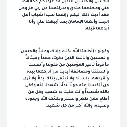
الحسن والحسين اللذين قد عرفتكم مكانهما
مني ومحلهما عندي ومنزلتهما من ربي عز وجل
فقد أديت ذلك إليكم وإنهما سيدا شباب أهل
الجنة وأنهما الإمامان بعد أبيهما علي وأنا
أبوهما قبله.
وقولوا: (أطعنا الله بذلك وإياك وعلياً والحسن
والحسين والأئمة الذين ذكرت، عهداً وميثاقاً
مأخوذاً لأمير المؤمنين من قلوبنا وأنفسنا
وألسنتنا ومصافقة أيدينا من أدركهما بيده
وأقر بهما بلسانه ولا نبتغي بذلك بدلاً ولا نرى
من أنفسنا عنه حولاً أبداً، أشهدنا الله وكفى
بالله شهيداً وأنت علينا به شهيد وكل من
أطاع ممن ظهر واستتر وملائكة الله وجنوده
وعبيده، والله أكبر من كل شهيد.