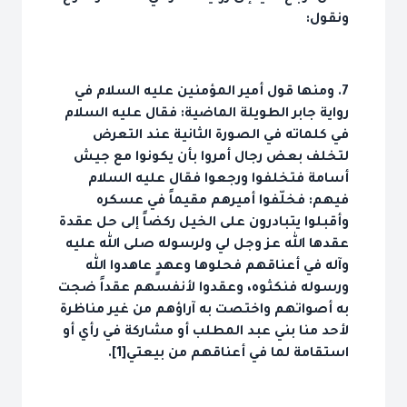
ونقول:
7. ومنها قول أمير المؤمنين عليه السلام في
رواية جابر الطويلة الماضية: فقال عليه السلام
في كلماته في الصورة الثانية عند التعرض
لتخلف بعض رجال أمروا بأن يكونوا مع جيش
أسامة فتخلفوا ورجعوا فقال عليه السلام
فيهم: فخلّفوا أميرهم مقيماً في عسكره
وأقبلوا يتبادرون على الخيل ركضاً إلى حل عقدة
عقدها الله عز وجل لي ولرسوله صلى الله عليه
وآله في أعناقهم فحلوها وعهدٍ عاهدوا الله
ورسوله فنكثوه، وعقدوا لأنفسهم عقداً ضجت
به أصواتهم واختصت به آراؤهم من غير مناظرة
لأحد منا بني عبد المطلب أو مشاركة في رأي أو
استقامة لما في أعناقهم من بيعتي[1].