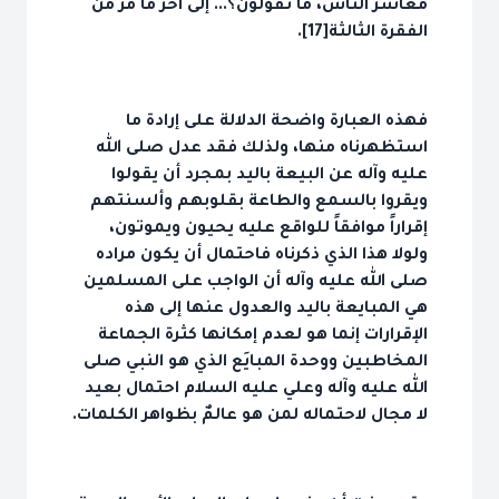
معاشر الناس، ما تقولون؟... إلى آخر ما مر من
الفقرة الثالثة[17].
فهذه العبارة واضحة الدلالة على إرادة ما
استظهرناه منها، ولذلك فقد عدل صلى الله
عليه وآله عن البيعة باليد بمجرد أن يقولوا
ويقروا بالسمع والطاعة بقلوبهم وألسنتهم
إقراراً موافقاً للواقع عليه يحيون ويموتون،
ولولا هذا الذي ذكرناه فاحتمال أن يكون مراده
صلى الله عليه وآله أن الواجب على المسلمين
هي المبايعة باليد والعدول عنها إلى هذه
الإقرارات إنما هو لعدم إمكانها كثرة الجماعة
المخاطبين ووحدة المبايَع الذي هو النبي صلى
الله عليه وآله وعلي عليه السلام احتمال بعيد
لا مجال لاحتماله لمن هو عالمٌ بظواهر الكلمات.