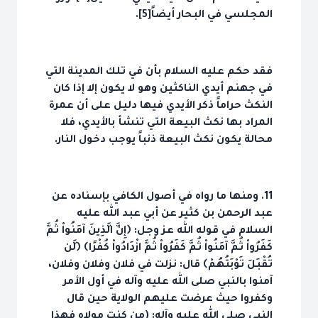
المجلسي في البحار أيضاً[5].
فقد حكم عليه السلام بأن في تلك المدينة التي
في جهنم أيدي الناكثين وهو لا يكون إلا إذا كان
النكث حراماً ذكر الأيدي فيها دليل على أن عمرة
المراد بها نكث البيعة التي تنشأ بالأيدي، فلا
محالة يكون نكث البيعة ذنباً يوجب دخول النار.
11. ومنها ما رواه في أصول الكافي بإسناده عن
عبد الرحمن بن كثير عن أبي عبد الله عليه
السلام في قوله الله عز وجل: ﴿إِنَّ الَّذِينَ آمَنُواْ ثُمَّ
كَفَرُواْ ثُمَّ آمَنُواْ ثُمَّ كَفَرُواْ ثُمَّ ازْدَادُواْ كُفْرًا﴾ ﴿لَّن
تُقْبَلَ تَوْبَتُهُمْ﴾ قال: نزلت في فلان وفلان وفلان،
آمنوا بالنبي صلى الله عليه وآله في أول الأمر
وكفروا حيث عرضت عليهم الولاية حين قال
النبي صلى الله عليه وآله: (من كنت مولاه فهذا