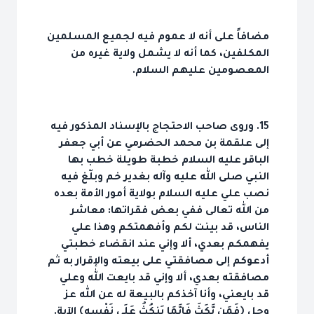
مضافاً على أنه لا عموم فيه لجميع المسلمين
المكلفين، كما أنه لا يشمل ولاية غيره من
المعصومين عليهم السلام.
15. وروى صاحب الاحتجاج بالإسناد المذكور فيه
إلى علقمة بن محمد الحضرمي عن أبي جعفر
الباقر عليه السلام خطبة طويلة خطب بها
النبي صلى الله عليه وآله بغدير خم وبلّغ فيه
نصب علي عليه السلام بولاية أمور الأمة بعده
من الله تعالى ففي بعض فقراتها: معاشر
الناس، قد بينت لكم وأفهمتكم وهذا علي
يفهمكم بعدي، ألا وإني عند انقضاء خطبتي
أدعوكم إلى مصافقتي على بيعته والإقرار به ثم
مصافقته بعدي، ألا وإني قد بايعت الله وعلي
قد بايعني، وأنا آخذكم بالبيعة له عن الله عز
وجل ﴿فَمَن نَّكَثَ فَإِنَّمَا يَنكُثُ عَلَى نَفْسِهِ﴾ الآية.