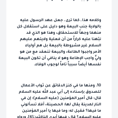
وكلامه هذا ـ كما ترى ـ جعل عهد الرسول عليه
بالولاية جنب البيعة وهو دليل على استقلال كل
منهما وجهاً للاستحقاق، وهذا هو الذي قد
نبّهنا عليه كراراً من أن فعلية ولايتهم عليهم
السلام غير مشروطة بالبيعة بل هم أولياء
الأمر واجبوا الطاعة، والبيعة تنعقد مع من هو
وليٌّ واجب الإطاعة وهو لا ينافي أن تكون البيعة
نفسها أيضاً سبباً تاماً لوجوب الوفاء.
10. ومنها ما في كنز الدقائق عن ثواب الأعمال
للصدوق بإسناده إلى أبي عبد الله عليه السلام
قال: قال أمير المؤمنين (عليه السلام): إن في
النار لمدينة يقال لها: الحصينة، أفلا تسألوني
ما فيها؟ فقيل له: وما فيها يا أمير المؤمنين
عليه السلام؟ قال: فيها أيدي الناكثين[4]. ورواه