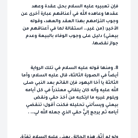
فإن تعبيره عليه السلام بحل عقدة وعهد
عقدها وعاهده الله في أعناقهم عبارة أخرى عن
وجوب التزامهم بهذا العقد والعهد، وقوله
الأخير: (من غير... استقالة لما في أعناقهم من
بيعتي) دليل على وجوب الوفاء بالبيعة وعدم
جواز نقضها.
8. ومنها قوله عليه السلام في تلك الرواية
أيضاً في الصورة الثالثة، قال عليه السلام: وأما
الثالثة يا أخا اليهود فإن القائم بعد النبي صلى
الله عليه وآله كان يلقاني معتذراً في كل أيامه
ويلوم غيره ما ارتكبه من أخذ حقي ونقض
بيعتي ويسألني تحليله فكنت أقول: تنقضي
أيامه ثم يرجع إليَّ حقي الذي جعله الله لي... .
ولو لم أتّق هذه الحالة ـ يعني عليه السلام تفرّق