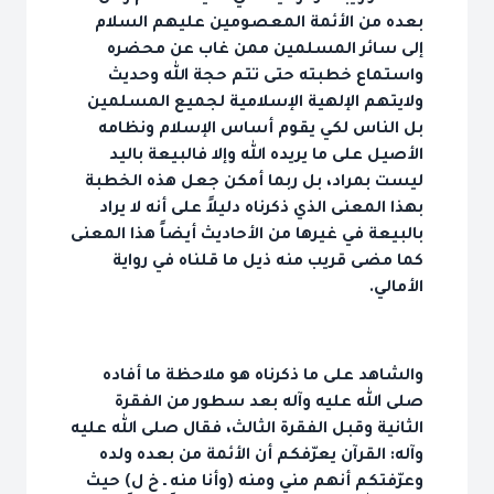
بعده من الأئمة المعصومين عليهم السلام
إلى سائر المسلمين ممن غاب عن محضره
واستماع خطبته حتى تتم حجة الله وحديث
ولايتهم الإلهية الإسلامية لجميع المسلمين
بل الناس لكي يقوم أساس الإسلام ونظامه
الأصيل على ما يريده الله وإلا فالبيعة باليد
ليست بمراد، بل ربما أمكن جعل هذه الخطبة
بهذا المعنى الذي ذكرناه دليلاً على أنه لا يراد
بالبيعة في غيرها من الأحاديث أيضاً هذا المعنى
كما مضى قريب منه ذيل ما قلناه في رواية
الأمالي.
والشاهد على ما ذكرناه هو ملاحظة ما أفاده
صلى الله عليه وآله بعد سطور من الفقرة
الثانية وقبل الفقرة الثالث، فقال صلى الله عليه
وآله: القرآن يعرّفكم أن الأئمة من بعده ولده
وعرّفتكم أنهم مني ومنه (وأنا منه ـ خ ل) حيث