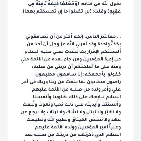
يقول الله في كتابه: ﴿وَجَعَلَهَا كَلِمَةً بَاقِيَةً فِي
عَقِبِهِ﴾ وقلت: (لن تضلوا ما إن تمسكتم بهما).
... معاشر الناس، إنكم أكثر من أن تصافقوني
بكفٍّ واحدة وقد أمرني الله عز وجل أن آخذ من
ألسنتكم الإقرار بما عقدت لعلي عليه السلام
من إمرة المؤمنين ومن جاء بعده من الأئمة مني
ومنه على ما أعلمتكم أن ذريتي من صلبه،
فقولوا بأجمعكم: إنا سامعون مطيعون
راضون منقادون لما بلغت عن ربنا وربك في أمر
علي وأمر ولده من صلبه من الأئمة عليهم
السلام نبايعك على ذلك بقلوبنا وأنفسنا
وألسنتنا وأيدينا، على ذلك نحيا ونموت ونُبعث
ولا نغيّر ولا نبدّل ولا نشك ولا نرتاب ولا نرجع عن
عهد ولا ننقض الميثاق ونطيع الله ونطيعك
وعلياً أمير المؤمنين وولده الأئمة عليهم
السلام الذي ذكرتهم من ذريتك من صلبه بعد