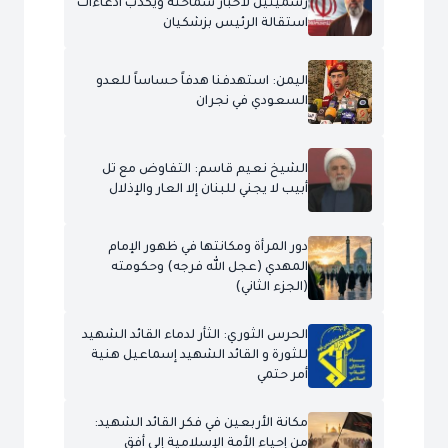
رسميّتين لأخبار سماحته ويكذّب ادعاءات
استقالة الرئيس بزشكيان
اليمن: استهدفنا هدفاً حساساً للعدو
السعودي في نجران
الشيخ نعيم قاسم: التفاوض مع تل
أبيب لا يجني للبنان إلا العار والإذلال
دور المرأة ومكانتها في ظهور الإمام
المهدي (عجل الله فرجه) وحكومته
(الجزء الثاني)
الحرس الثوري: الثأر لدماء القائد الشهيد
للثورة و القائد الشهيد إسماعيل هنية
أمر حتمي
مكانة الأربعين في فكر القائد الشهيد:
من إحياء الأمة الإسلامية إلى أفق