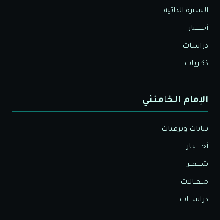
السيرة الذاتية
أخــــــبار
دراسـات
ذكـريـات
الإمام الخامنئي
بيانات وبرقيات
أخــــــبــار
شــــعــر
مـــقــالات
دراســــات