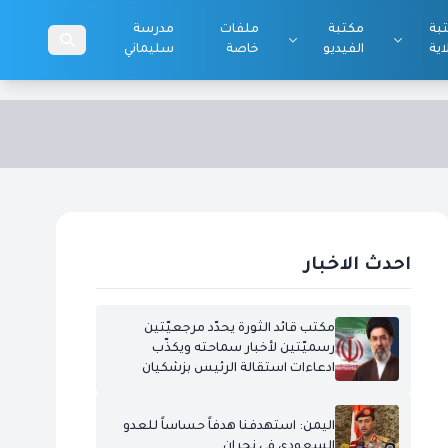
بة
مكتبة
ملفات
مدرسة
اية
الفيديو
خاصة
سليماني
احدث الاخبار
مكتب قائد الثورة يحدّد مرجعيّتين
رسميّتين لأخبار سماحته ويكذّب
ادعاءات استقالة الرئيس بزشكيان
اليمن: استهدفنا هدفاً حساساً للعدو
السعودي في نجران