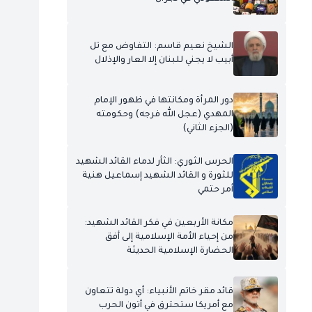
الشيخ نعيم قاسم: التفاوض مع تل
أبيب لا يجني للبنان إلا العار والإذلال
دور المرأة ومكانتها في ظهور الإمام
المهدي (عجل الله فرجه) وحكومته
(الجزء الثاني)
الحرس الثوري: الثأر لدماء القائد الشهيد
للثورة و القائد الشهيد إسماعيل هنية
أمر حتمي
مكانة الأربعين في فكر القائد الشهيد:
من إحياء الأمة الإسلامية إلى أفق
الحضارة الإسلامية الحديثة
قائد مقر خاتم الأنبياء: أي دولة تتعاون
مع أمريكا ستحترق في أتون الحرب