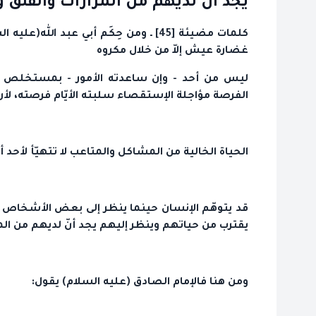
يجد أنّ لديهم من المرارات والقلق 
كلمات مضيئة [45] ـ ومن حِكَم أبي عبد
غضارة عيش إلاّ من خلال مكروه
ليس من أحد - وإن ساعدته الأمور - بمستخلص غضا
الفرصة مؤاجلة الإستقصاء سلبته الأيّام فرصته، لأن م
الحياة الخالية من المشاكل والمتاعب لا تتهيّأ لأحد أبد
قد يتوهّم الإنسان حينما ينظر إلى بعض الأشخاص م
يقترب من حياتهم وينظر إليهم يجد أنّ لديهم من الم
ومن هنا فالإمام الصادق (عليه السلام) يقول: