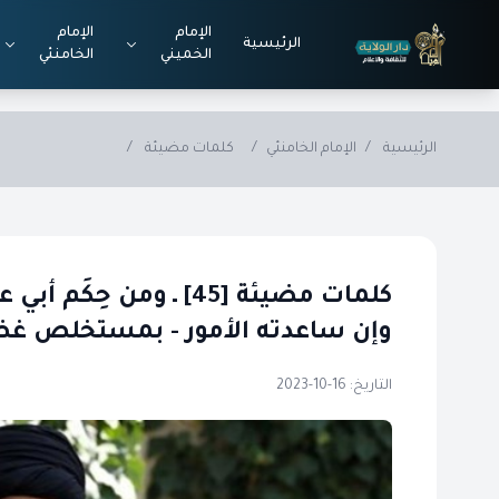
Skip to main conten
الإمام
الإمام
الرئيسية
الخميني
الخامنئي
الرئيسية
/
الإمام الخامنئي
/
كلمات مضيئة
/
كلمات مضيئة [45] ـ ومن 
وإن ساعدته الأمور - بمستخلص غضا
التاريخ: 16-10-2023