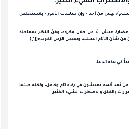
والاضطراب الشيء الكثير.
 الله(عليه السلام): ليس من أحد - وإن ساعدته الأمور - بمستخلص
رة عيش إلاّ من خلال مكروه. ومَنْ انتظر بمعاجلة
ن شأن الأيّام السلب، وسبيل الزمن الفوت»([1]).
اً في هذه الدنيا.
ن بُعد أنهم يعيشون في رفاه تام وكامل، ولكنه حينما
رارات والقلق والاضطراب الشيء الكثير.