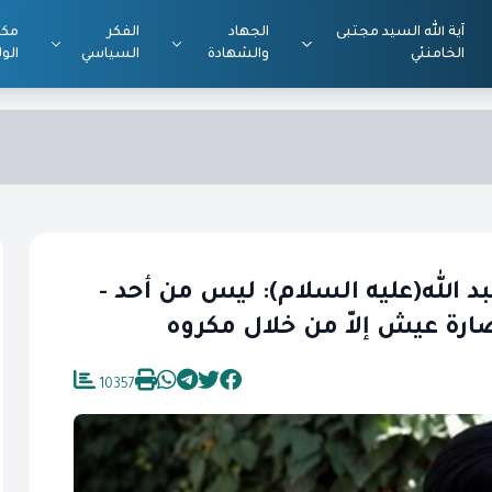
آية الله السيد مجتبى
الجهاد
الفكر
مكت
الخامنئي
والشهادة
السياسي
الول
حِكَم أبي عبد الله(عليه السلام): ليس من أحد -
رة عيش إلاّ من خلال مكروه
10357