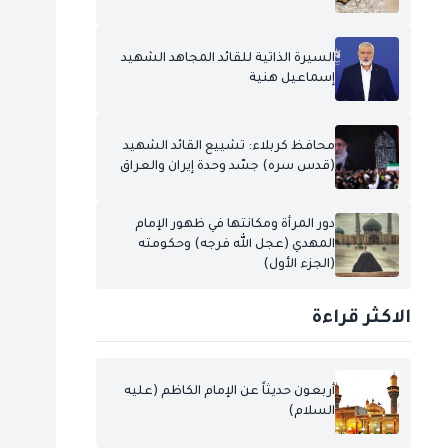
السيرة الذاتية للقائد المجاهد الشهيد
إسماعيل هنية
محافظ كربلاء: تشييع القائد الشهيد
(قدس سره) جسّد وحدة إيران والعراق
دور المرأة ومكانتها في ظهور الإمام
المهدي (عجل الله فرجه) وحكومته
(الجزء الأول)
الاكثر قراءة
أربعون حديثاً عن الإمام الكاظم (عليه
السلام)