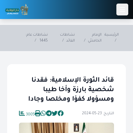
Skip to main conten
الرئيسية
الإمام
نشاطات
نشاطات عام:
/
الخامنئي
/
القائد
/
1445
/
قائد الثورة الإسلامية: فقدنا
شخصية بارزة وأخا طيبا
ومسؤولا كفؤا ومخلصا وجادا
التاريخ: 23-05-2024
3005