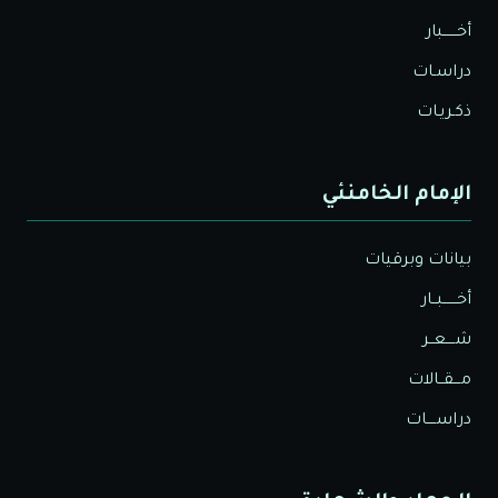
أخــــــبار
دراسـات
ذكـريـات
الإمام الخامنئي
بيانات وبرقيات
أخــــــبــار
شــــعــر
مـــقــالات
دراســــات