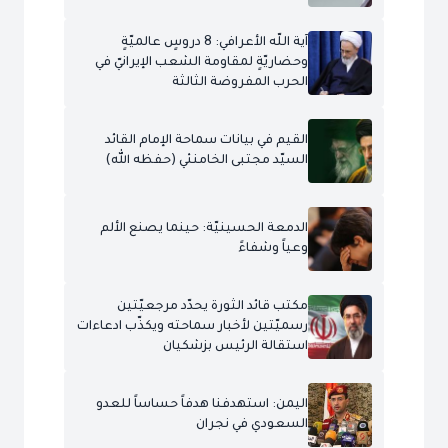
آية اللّه الأعرافي: 8 دروسٍ عالميّةٍ
وحضاريّةٍ لمقاومة الشعب الإيرانيّ في
الحرب المفروضة الثالثة
القيم في بيانات سماحة الإمام القائد
السيّد مجتبى الخامنئي (حفظه الله)
الدمعة الحسينيّة: حينما يصنع الألم
وعياً وشفاءً
مكتب قائد الثورة يحدّد مرجعيّتين
رسميّتين لأخبار سماحته ويكذّب ادعاءات
استقالة الرئيس بزشكيان
اليمن: استهدفنا هدفاً حساساً للعدو
السعودي في نجران