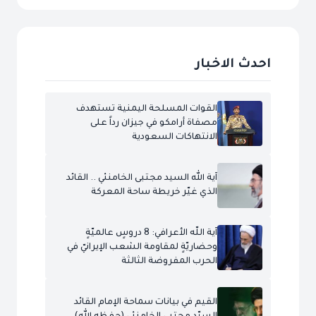
احدث الاخبار
القوات المسلحة اليمنية تستهدف
مصفاة أرامكو في جيزان رداً على
الانتهاكات السعودية
آية الله السيد مجتبى الخامنئي .. القائد
الذي غيّر خريطة ساحة المعركة
آية اللّه الأعرافي: 8 دروسٍ عالميّةٍ
وحضاريّةٍ لمقاومة الشعب الإيرانيّ في
الحرب المفروضة الثالثة
القيم في بيانات سماحة الإمام القائد