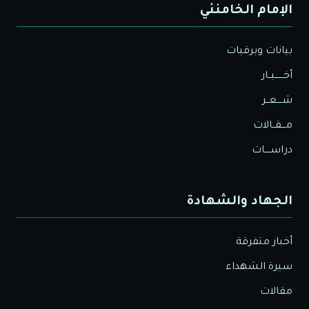
الإمام الخامنئي
بيانات وبرقيات
أخــــــبــار
شــــعــر
مـــقــالات
دراســــات
الجهاد والشهادة
أخبار متفرقة
سيرة الشهداء
مقالات