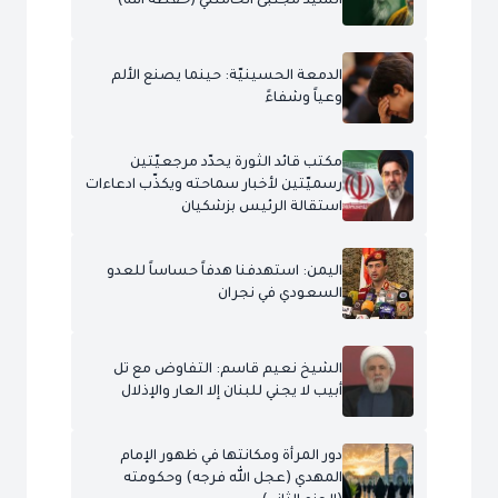
السيّد مجتبى الخامنئي (حفظه الله)
الدمعة الحسينيّة: حينما يصنع الألم
وعياً وشفاءً
مكتب قائد الثورة يحدّد مرجعيّتين
رسميّتين لأخبار سماحته ويكذّب ادعاءات
استقالة الرئيس بزشكيان
اليمن: استهدفنا هدفاً حساساً للعدو
السعودي في نجران
الشيخ نعيم قاسم: التفاوض مع تل
أبيب لا يجني للبنان إلا العار والإذلال
دور المرأة ومكانتها في ظهور الإمام
المهدي (عجل الله فرجه) وحكومته