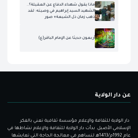
ماذا يقول شهداء الدفاع عن العقيلة؟..
الشهيد السيد إبراهيم في وصيته: لقد
ذهب زمان ذل الشيعة+ صور
أربعون حديثا عن الإمام الباقر(ع)
عن دار الولاية
دار الولاية للثقافة والإعلام مؤسسة ثقافية تعني بالفكر
الإسلامي الأصيل. بدأت دار الولاية للثقافة والإعلام نشاطها في
عام 1992م/1413هـ لتساهم في معالجة الحاجة التي تعايشها