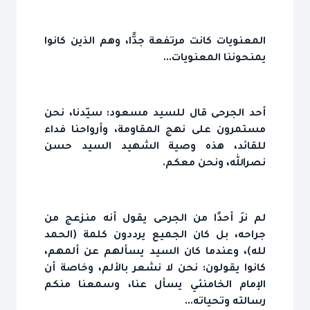
المعنويات كانت مرتفعة جدًّا، وهم الذين كانوا
يمنحوننا المعنويات...
أحد الجرحى قال للسيد مسعود: سيّدنا، نحن
مستمرون على نهج المقاومة، وأرواحنا فداء
للقائد، هذه وصية الشهيد السيد حسن
نصرالله، ونحن معكم.
لم نرَ أحدًا من الجرحى يقول أنه منزعج من
جراحه، بل كان الجميع يرددون كلمة (الحمد
لله)، وعندما كان السيد يسألهم عن ألمهم،
كانوا يقولون: نحن لا نشعر بالألم، وخاصة أن
الإمام الخامنئي يسأل عنا، وسمعنا منكم
رسالته وتحياته...