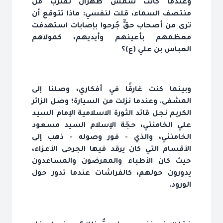
وعندما كانت شمس طهران تقترب من
منتصف السماء، قلت لنفسي: ماذا تتوقع أن
ترى من أصحاب حقٍّ جُرحوا بإصابات استهدفت
معظمهم بأعينهم وأيديهم، كمولاهم
العباس بن علي (ع)؟
وبينما كنت غارقًا في أفكاري، وصلنا إلى
المشفى. وعندما نزلت من السيارة؛ وصل الزائر
الكريم نجل قائد الثورة الاسلامية الإمام السيد
علي الخامنئي، حجّة الإسلام السيد مسعود
الخامنئي، والذي - فور وصوله - ذهب إلى
الأقسام التي كان يرقد فيها الجرحى الأعزاء،
حيث كان الأطباء والممرضون والمساعدون
يدورون حولهم، كالفراشات عندما تدور حول
الورود.