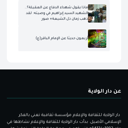
ماذا يقول شهداء الدفاع عن العقيلة؟..
الشهيد السيد إبراهيم في وصيته: لقد
ذهب زمان ذل الشيعة+ صور
أربعون حديثا عن الإمام الباقر(ع)
عن دار الولاية
دار الولاية للثقافة والإعلام مؤسسة ثقافية تعني بالفكر
الإسلامي الأصيل. بدأت دار الولاية للثقافة والإعلام نشاطها في