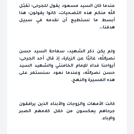
عندما كان السيد مسعود يقول للجرحى: تقبّل
الله منكم هذه التضحيات، كانوا يقولون: هذا
أبسط ما نستطيع أن نقدمه في سبيل
هدفنا...
ولم يكن ذكر الشهيد، سماحة السيد حسن
نصرالله، غائبًا عن الزيارة، إذ قال أحد الجرحى:
أرواحنا فداء للإمام الخامنئي والشهيد السيد
حسن نصرالله، وعندما نعود سنستمر على
هذه المسيرة والنهج.
كانت الأمهات والزوجات والأبناء الذين يرافقون
جرحاهم يعكسون من خلال كلامهم الصبر
والإباء.