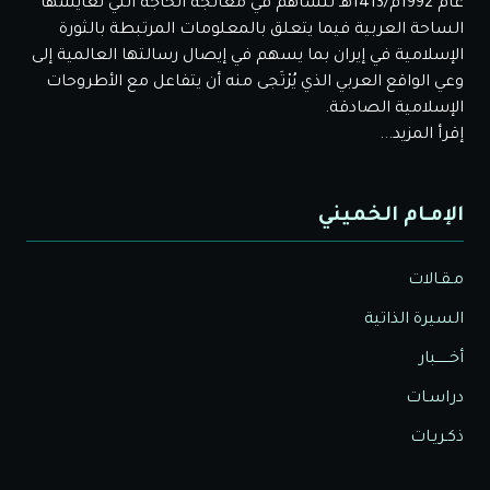
عام 1992م/1413هـ لتساهم في معالجة الحاجة التي تعايشها
الساحة العربية فيما يتعلق بالمعلومات المرتبطة بالثورة
الإسلامية في إيران بما يسهم في إيصال رسالتها العالمية إلى
وعي الواقع العربي الذي يُرْتَجى منه أن يتفاعل مع الأطروحات
الإسلامية الصادقة.
إقرأ المزيد...
الإمـام الخميني
مـقـالات
السيرة الذاتية
أخــــــبار
دراسـات
ذكـريـات