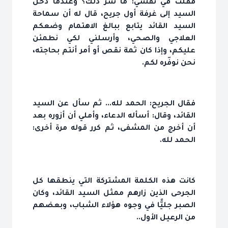
فقلت في نفسي: ما سرُّ ذلك؟ وعندما دخل
السيد إلى غرفة أول جريح، قال له أن سماحة
السيد القائد يتابع ببالغ الاهتمام وضعكم
العلاجي والصحي، وأرسلني لكي نطمئن
عليكم، وإذا كان ثمة نقص أو أمر أنتم بحاجته،
نحن نوفّره لكم.
فقال الجريح: الحمد لله... ثم سأل عن السيد
القائد، وقال: أسأله الدعاء، وأملي أن أزوره بعد
أن أخرج من المشفى، ثم كرر قوله مرة أخرى:
الحمد لله.
كانت هذه الكلمة المشتركة التي ينطقها كل
الجرحى الذين زارهم ممثل السيد القائد، وكان
الصبر جليًّا في وجوه هؤلاء الشباب، وبعضهم
من الرعيل الأول..