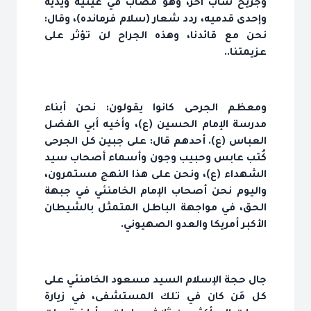
وجريح شاب آخر، وهو مصاب في عينيه ويديه
وإحدى قدميه، ردد شعار (سلام فرمانده)، وقال:
نحن مع قائدنا، وهذه الجراح لن تؤثر على
عزيمتنا..
ومعظم الجرحى كانوا يقولون: نحن أبناء
مدرسة الإمام الحسين (ع)، وأخيه أبي الفضل
العباس (ع). أحدهم قال: على جبين كل الجرحى
كُتب عابس وحبيب وجون وأسماء أصحاب سيد
الشهداء (ع)، ونحن على هذا النهج مستمرون،
واليوم نحن أصحاب الإمام الخامنئي في جبهة
الحق، في مواجهة الباطل المتمثل بالشيطان
الأكبر أمريكا والعدو الصهيوني.
جال حجة الإسلام السيد مسعود الخامنئي على
كل مَن كان في تلك المستشفى، في زيارة