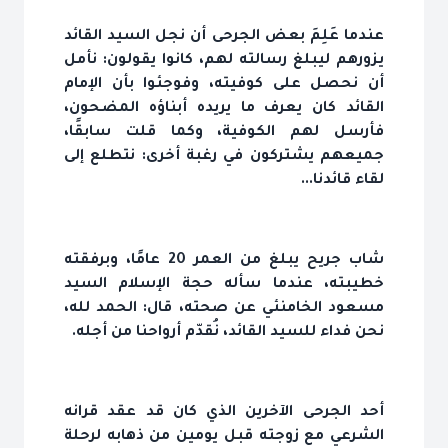
عندما عَلِمَ بعض الجرحى أن نجل السيد القائد
يزورهم ليبلغ رسالته لهم، كانوا يقولون: نأمل
أن نحصل على كوفيته، وفوجئوا بأن الإمام
القائد كان يعرف ما يريده أبناؤه المضحون،
فأرسل لهم الكوفية، وكما قلت سابقًا،
جميعهم يشتركون في رغبة أخرى: نتطلع إلى
لقاء قائدنا...
شاب جريح يبلغ من العمر 20 عامًا، وبرفقته
خطيبته، عندما سأله حجة الإسلام السيد
مسعود الخامنئي عن صحته، قال: الحمد لله،
نحن فداء للسيد القائد، نُقدّم أرواحنا من أجله.
أحد الجرحى الآخرين الذي كان قد عقد قرانه
الشرعي مع زوجته قبل يومين من ذهابه لرحلة