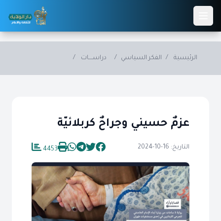
Skip to main conten
الرئيسية
/
الفكر السياسي
/
دراســــات
/
عزمٌ حسيني وجراحٌ كربلائيّة
التاريخ: 16-10-2024
4453