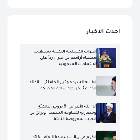
احدث الاخبار
القوات المسلحة اليمنية تستهدف
مصفاة أرامكو في جيزان رداً على
الانتهاكات السعودية
آية الله السيد مجتبى الخامنئي .. القائد
الذي غيّر خريطة ساحة المعركة
آية اللّه الأعرافي: 8 دروسٍ عالميّةٍ
وحضاريّةٍ لمقاومة الشعب الإيرانيّ في
الحرب المفروضة الثالثة
القيم في بيانات سماحة الإمام القائد