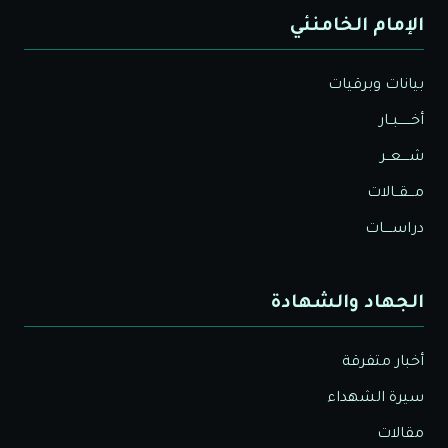
الإمام الخامنئي
بيانات وبرقيات
أخــــــبــار
شــــعــر
مـــقــالات
دراســــات
الجهاد والشهادة
أخبار متفرقة
سيرة الشهداء
مقالات