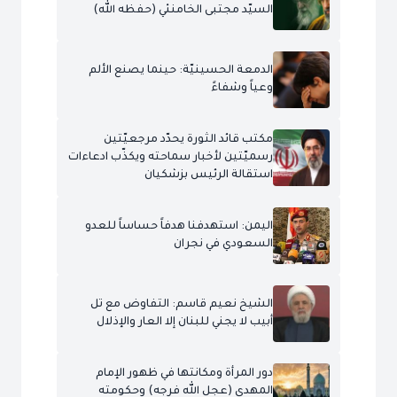
السيّد مجتبى الخامنئي (حفظه الله)
الدمعة الحسينيّة: حينما يصنع الألم
وعياً وشفاءً
مكتب قائد الثورة يحدّد مرجعيّتين
رسميّتين لأخبار سماحته ويكذّب ادعاءات
استقالة الرئيس بزشكيان
اليمن: استهدفنا هدفاً حساساً للعدو
السعودي في نجران
الشيخ نعيم قاسم: التفاوض مع تل
أبيب لا يجني للبنان إلا العار والإذلال
دور المرأة ومكانتها في ظهور الإمام
المهدي (عجل الله فرجه) وحكومته