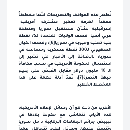
تُظهر هذه المواقف والتصريحات كلّها مخططاً
معقداً لغرفة تفكير مشتركة أمريكية–
إسرائيلية بشأن مستقبل سوريا ومنطقة
غربي آسيا. قصف الولايات المتحدة لـ75 نقطة
بنية تحتية وحيوية في سوريا[6]، وقصف الكيان
الصهيوني لـ300 نقطة عسكرية وحساسة في
سوريا، بالإضافة إلى الأخبار التي تشير إلى
استعجال الحكومة الأمريكية في سحب مكافأة
الـ 10 مليون دولار مقابل القبض على زعيم
جبهة النصرة[7]، تُعدّ أدلة مهمة على هذا
المخطط الخطير.
الأغرب من ذلك هو أن وسائل الإعلام الأمريكية،
هذه الأيام، تتماشى مع حكومة بلادها في
تبييض جرائم الجماعات الإرهابية داخل سوريا
وتتستر عليها. وسائل إعلام تتجاهل عمداً