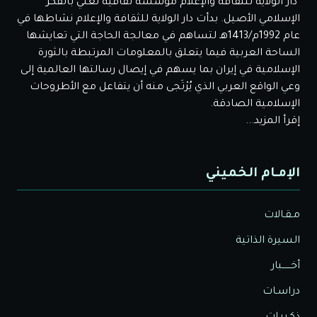
دار الولاية للثقافة والإعلام مؤسسة ثقافية تعني بالفكر
الإسلامي الأصيل. بدأت دار الولاية للثقافة والإعلام نشاطها في
عام 1992م/1413هـ لتساهم في معالجة الحاجة التي تعايشها
الساحة العربية فيما يتعلق بالمعلومات المرتبطة بالثورة
الإسلامية في إيران بما يسهم في إيصال رسالتها العالمية إلى
وعي الواقع العربي الذي يُرْتَجى منه أن يتفاعل مع الأطروحات
الإسلامية الصادقة.
إقرأ المزيد...
الإمـام الخميني
مـقـالات
السيرة الذاتية
أخــــــبار
دراسـات