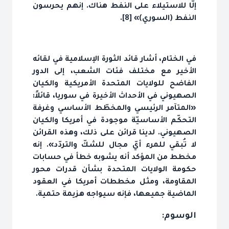
إلّا للاستيلاء على النفط هناك. إنهم يحرسون
النفط (السوري)» [8].
في الختام، أشار قائد الثورة الإسلامية في لقائه
الأخير مع مختلف فئات الشعب، إلى الدور
الفاضح للولايات المتحدة الأمريكية والكيان
الصهيوني في الأحداث الأخيرة في سوريا، قائلاً:
«المتآمر الرئيسي والمخطّط الأساسي وغرفة
التحكّم الأساسيّة موجودة في أمريكا والكيان
الصهيوني. لدينا قرائن على ذلك، وهذه القرائن
لا تُبقي للمرء أيّ مجال للشكّ والتردّد». إنه
مخطط من المؤكد أنه يشوبه خطأ في حسابات
حكومة الولايات المتحدة بشأن قدرات محور
المقاومة، ومثل مخططات أمريكا في العقود
الماضية جميعها، فإنه سيواجه هزيمة حتمية.
الوسوم: