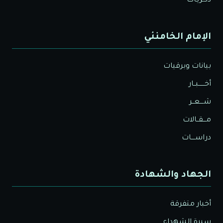
ذكـريـات
الإمام الخامنئي
بيانات وبرقيات
أخــــــبــار
شــــعــر
مـــقــالات
دراســــات
الجهاد والشهادة
أخبار متفرقة
سيرة الشهداء