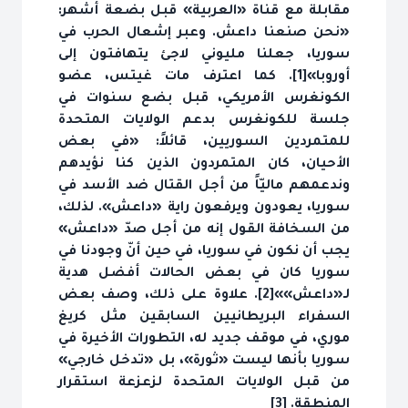
مقابلة مع قناة «العربية» قبل بضعة أشهر:
«نحن صنعنا داعش. وعبر إشعال الحرب في
سوريا، جعلنا مليوني لاجئ يتهافتون إلى
أوروبا»[1]. كما اعترف مات غيتس، عضو
الكونغرس الأمريكي، قبل بضع سنوات في
جلسة للكونغرس بدعم الولايات المتحدة
للمتمردين السوريين، قائلاً: «في بعض
الأحيان، كان المتمردون الذين كنا نؤيدهم
وندعمهم ماليّاً من أجل القتال ضد الأسد في
سوريا، يعودون ويرفعون راية «داعش». لذلك،
من السخافة القول إنه من أجل صدّ «داعش»
يجب أن نكون في سوريا، في حين أنّ وجودنا في
سوريا كان في بعض الحالات أفضل هدية
لـ«داعش»»[2]. علاوة على ذلك، وصف بعض
السفراء البريطانيين السابقين مثل كريغ
موري، في موقف جديد له، التطورات الأخيرة في
سوريا بأنها ليست «ثورة»، بل «تدخل خارجي»
من قبل الولايات المتحدة لزعزعة استقرار
المنطقة. [3]