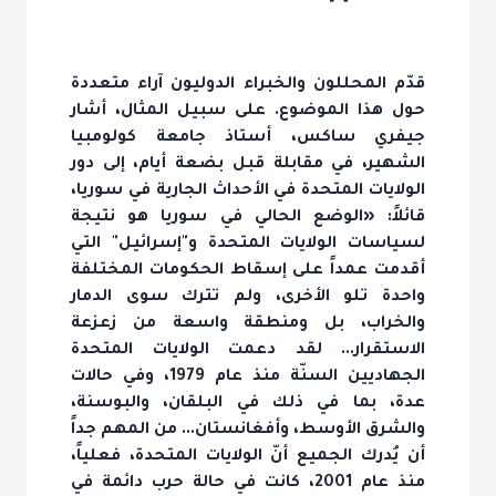
قدّم المحللون والخبراء الدوليون آراء متعددة
حول هذا الموضوع. على سبيل المثال، أشار
جيفري ساكس، أستاذ جامعة كولومبيا
الشهير، في مقابلة قبل بضعة أيام، إلى دور
الولايات المتحدة في الأحداث الجارية في سوريا،
قائلاً: «الوضع الحالي في سوريا هو نتيجة
لسياسات الولايات المتحدة و"إسرائيل" التي
أقدمت عمداً على إسقاط الحكومات المختلفة
واحدة تلو الأخرى، ولم تترك سوى الدمار
والخراب، بل ومنطقة واسعة من زعزعة
الاستقرار... لقد دعمت الولايات المتحدة
الجهاديين السنّة منذ عام 1979، وفي حالات
عدة، بما في ذلك في البلقان، والبوسنة،
والشرق الأوسط، وأفغانستان... من المهم جداً
أن يُدرك الجميع أنّ الولايات المتحدة، فعلياً،
منذ عام 2001، كانت في حالة حرب دائمة في