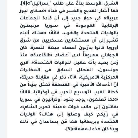
الشرق الأوسط بناءً على طلب "إسرائيل"»[4].
كما أشار المذيع والخبير في قناة «سكاي نيوز
عربية» في حوار جديد إلى أن قادة الجماعات
الإرهابية الموجودة في سوريا مرتبطون
بالولايات المتحدة والغرب، قائلاً: «هناك أنباء
تشير إلى أن مستشارين عسكريين من شرق
أوروبا كانوا يدرّبون أعضاء جبهة النصرة. كان
الجولاني معروفاً لدى أعضاء «القاعدة» منذ
زمن بعيد بأنه عميل للولايات المتحدة». لاري
جونسون، المحلل السابق في المخابرات
المركزية الأمريكية، CIA، ذكر في مقابلة حديثة،
أنّ الأحداث الأخيرة في المنطقة تمثّل جزءاً من
خطة الغرب لتوسيع الحرب في أوكرانيا، قائلاً:
«كما تعلمون، يوجد جنود أوكرانيون في سوريا
يقاتلون إلى جانب قوات «هيئة تحرير الشام».
في رأيكم كيف وصلوا إلى هناك؟ الولايات
المتحدة وبريطانيا هما مَن يساعدان في ذلك
وينفّذان هذه المهمة»[5].