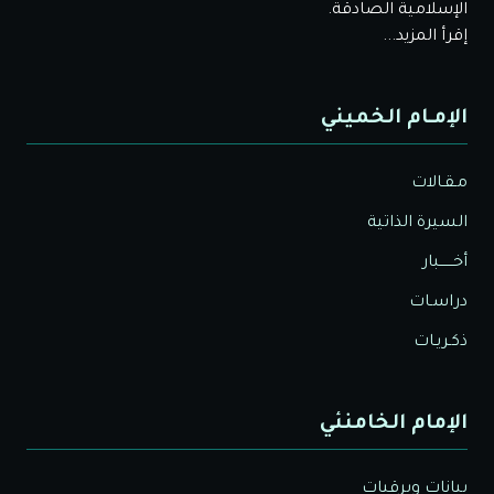
الإسلامية الصادقة.
إقرأ المزيد...
الإمـام الخميني
مـقـالات
السيرة الذاتية
أخــــــبار
دراسـات
ذكـريـات
الإمام الخامنئي
بيانات وبرقيات