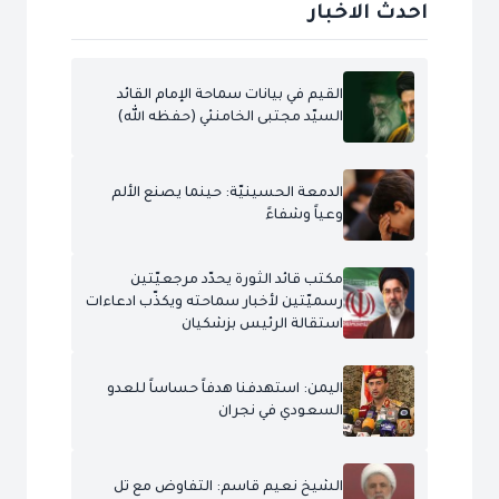
احدث الاخبار
القيم في بيانات سماحة الإمام القائد
السيّد مجتبى الخامنئي (حفظه الله)
الدمعة الحسينيّة: حينما يصنع الألم
وعياً وشفاءً
مكتب قائد الثورة يحدّد مرجعيّتين
رسميّتين لأخبار سماحته ويكذّب ادعاءات
استقالة الرئيس بزشكيان
اليمن: استهدفنا هدفاً حساساً للعدو
السعودي في نجران
الشيخ نعيم قاسم: التفاوض مع تل