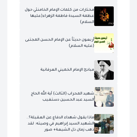
مختارات من كلمات الإمام الخامنئي حول
عظمة السيدة فاطمة الزهراء(عليها
السلام)
أربعون حديثاً عن الإمام الحسن المجتبى
(عليه السلام)
مبادئ الإمام الخميني العرفانية
شهيد المحراب (الثالث) آية الله الحاج
السيد عبد الحسين دستغيب
ماذا يقول شهداء الدفاع عن العقيلة؟..
الشهيد السيد إبراهيم في وصيته: لقد
ذهب زمان ذل الشيعة+ صور