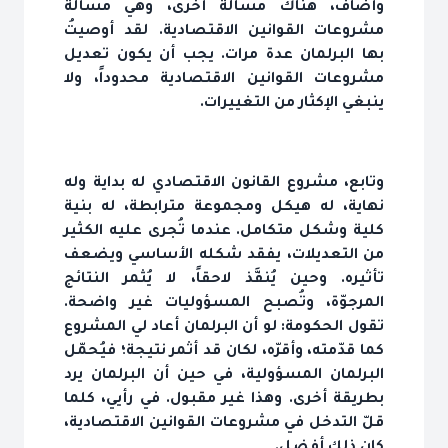
وأضاف، هناك مسألة أخرى، وهي مسألة
مشروعات القوانين الاقتصادية. لقد أوصيتُ
بها البرلمان عدة مرات. يجب أن يكون تعديل
مشروعات القوانين الاقتصادية محدوداً، ولا
ينبغي الإكثار من التغييرات.
وتابع، مشروع القانون الاقتصادي له بداية وله
نهاية، له هيكل ومجموعة مترابطة، له بنية
كلية وشكل متكامل. عندما تُجرى عليه الكثير
من التعديلات، يفقد شكله الأساسي ويضعف
تأثيره. وحين يُنفَّذ لاحقاً، لا يُثمر النتائج
المرجوّة، وتُصبح المسؤوليات غير واضحة.
تقول الحكومة: لو أن البرلمان أعاد لي المشروع
كما قدّمته، وأقرّه، لكان قد أثمر نتيجة؛ فيُحمّل
البرلمان المسؤولية، في حين أن البرلمان يرد
بطريقة أخرى. وهذا غير مقبول. في رأيي، كلما
قلّ التدخل في مشروعات القوانين الاقتصادية،
كان ذلك أفضل.