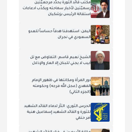
مكتب قائد الثورة يحدّد مرجعيّتين
رسميّتين لأخبار سماحته ويكذّب ادعاءات
استقالة الرئيس بزشكيان
اليمن: استهدفنا هدفاً حساساً للعدو
السعودي في نجران
الشيخ نعيم قاسم: التفاوض مع تل
أبيب لا يجني للبنان إلا العار والإذلال
دور المرأة ومكانتها في ظهور الإمام
المهدي (عجل الله فرجه) وحكومته
(الجزء الثاني)
الحرس الثوري: الثأر لدماء القائد الشهيد
للثورة و القائد الشهيد إسماعيل هنية
أمر حتمي