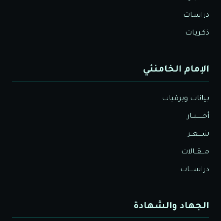
دراسـات
ذكـريـات
الإمام الخامنئي
بيانات وبرقيات
أخــــــبــار
شــــعــر
مـــقــالات
دراســــات
الجهاد والشهادة