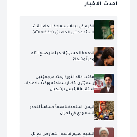
احدث الاخبار
القيم في بيانات سماحة الإمام القائد
السيّد مجتبى الخامنئي (حفظه الله)
الدمعة الحسينيّة: حينما يصنع الألم
وعياً وشفاءً
مكتب قائد الثورة يحدّد مرجعيّتين
رسميّتين لأخبار سماحته ويكذّب ادعاءات
استقالة الرئيس بزشكيان
اليمن: استهدفنا هدفاً حساساً للعدو
السعودي في نجران
الشيخ نعيم قاسم: التفاوض مع تل