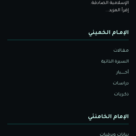
الإسلامية الصادقة.
إقرأ المزيد...
الإمـام الخميني
مـقـالات
السيرة الذاتية
أخــــــبار
دراسـات
ذكـريـات
الإمام الخامنئي
بيانات وبرقيات