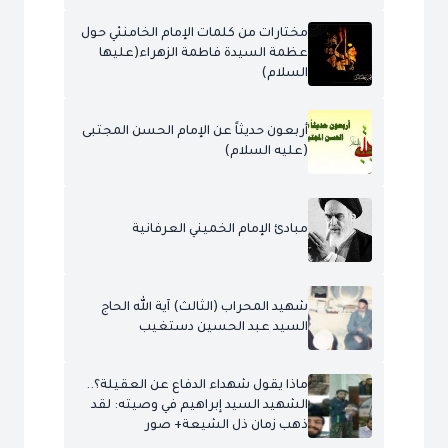
مختارات من كلمات الإمام الخامنئي حول
عظمة السيدة فاطمة الزهراء(عليها
السلام)
أربعون حديثاً عن الإمام الحسن المجتبى
(عليه السلام)
مبادئ الإمام الخميني العرفانية
شهيد المحراب (الثالث) آية الله الحاج
السيد عبد الحسين دستغيب
ماذا يقول شهداء الدفاع عن العقيلة؟..
الشهيد السيد إبراهيم في وصيته: لقد
ذهب زمان ذل الشيعة+ صور