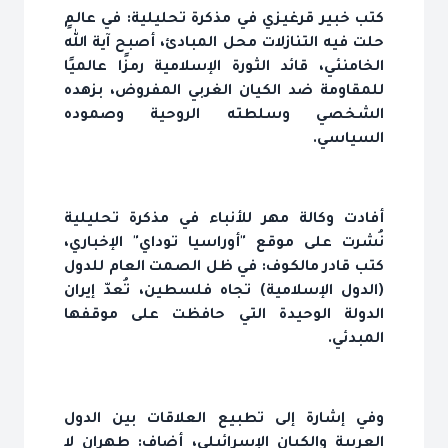
كتب خبير قرغيزي في مذكرة تحليلية: في عالمٍ
حلت فيه التنازلات محل المبادئ، أصبح آية الله
الخامنئي، قائد الثورة الإسلامية رمزًا عالميًا
للمقاومة ضد الكيان الغربي المفروض، بزهده
الشخصي وسلطته الروحية وصموده
السياسي.
أفادت وكالة مهر للأنباء في مذكرة تحليلية
نُشرت على موقع "أوراسيا توداي" الإخباري،
كتب قادر مالكوف: في ظل الصمت العام للدول
(الدول الإسلامية) تجاه فلسطين، تُعدّ إيران
الدولة الوحيدة التي حافظت على موقفها
المبدئي.
وفي إشارة إلى تطبيع العلاقات بين الدول
العربية والكيان الإسرائيلي، أضاف: طهران لا