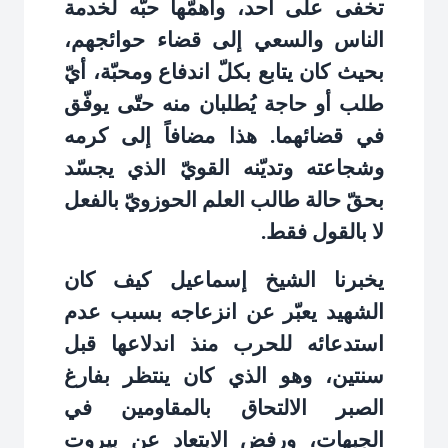
تخفى على أحد، وأهمّها حبّه لخدمة
الناس والسعي إلى قضاء حوائجهم،
بحيث كان يتابع بكلّ اندفاع ومحبّة، أيّ
طلب أو حاجة يُطلبان منه حتّى يوفّق
في قضائهما. هذا مضافاً إلى كرمه
وشجاعته وتديّنه القويّ الذي يجسّد
بحقّ حالة طالب العلم الحوزويّ بالفعل
لا بالقول فقط
.
يخبرنا الشيخ إسماعيل كيف كان
الشهيد يعبّر عن انزعاجه بسبب عدم
استدعائه للحرب منذ اندلاعها قبل
سنتين، وهو الذي كان ينتظر بفارغ
الصبر الالتحاق بالمقاومين في
الجبهات، ورفض الابتعاد عن بيروت