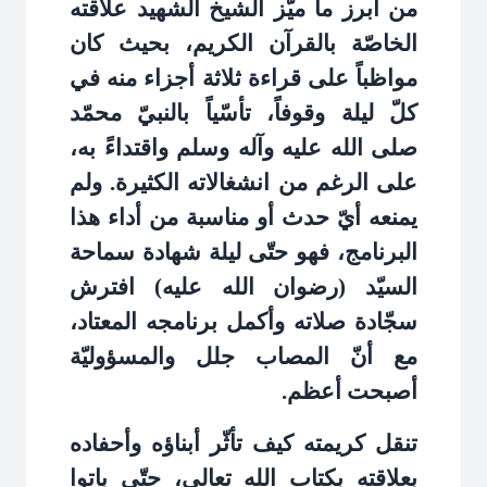
من أبرز ما ميّز الشيخ الشهيد علاقته
الخاصّة بالقرآن الكريم، بحيث كان
مواظباً على قراءة ثلاثة أجزاء منه في
كلّ ليلة وقوفاً، تأسّياً بالنبيّ محمّد
صلى الله عليه وآله وسلم واقتداءً به،
على الرغم من انشغالاته الكثيرة. ولم
يمنعه أيّ حدث أو مناسبة من أداء هذا
البرنامج، فهو حتّى ليلة شهادة سماحة
السيّد (رضوان الله عليه) افترش
سجّادة صلاته وأكمل برنامجه المعتاد،
مع أنّ المصاب جلل والمسؤوليّة
أصبحت أعظم
.
تنقل كريمته كيف تأثّر أبناؤه وأحفاده
بعلاقته بكتاب الله تعالى، حتّى باتوا