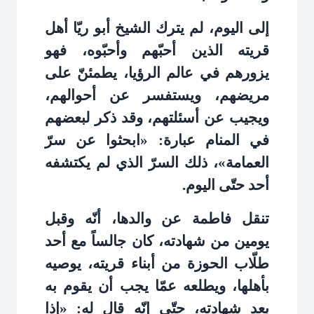
إلى اليوم، لم يترك الشيخ أبو ريّا أهل
قريته الذين أحبّهم وأحبّوه، فهو
يزورهم في عالم الرؤيا، يطمئنّ على
مريضهم، ويستفسر عن أحوالهم،
ويجيب عن أسئلتهم، وقد ذكر لبعضهم
في المنام عبارة: «ابحثوا عن سرّ
العمامة»، ذلك السرّ الذي لم يكتشفه
أحد حتّى اليوم
.
تنقل فاطمة عن والدها، أنّه وقبل
يومين من شهادته، كان جالساً مع أحد
طلّاب الحوزة من أبناء قريته، يوصيه
بأهلها، ويطلعه عمّا يجب أن يقوم به
بعد شهادته، حتّى إنّه قال له: «إذا