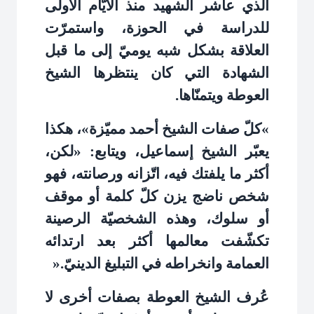
الذي عاشر الشهيد منذ الأيّام الأولى
للدراسة في الحوزة، واستمرّت
العلاقة بشكل شبه يوميّ إلى ما قبل
الشهادة التي كان ينتظرها الشيخ
العوطة ويتمنّاها
.
«
كلّ صفات الشيخ أحمد مميّزة»، هكذا
يعبّر الشيخ إسماعيل، ويتابع: «لكن،
أكثر ما يلفتك فيه، اتّزانه ورصانته، فهو
شخص ناضج يزن كلّ كلمة أو موقف
أو سلوك، وهذه الشخصيّة الرصينة
تكشّفت معالمها أكثر بعد ارتدائه
العمامة وانخراطه في التبليغ الدينيّ
».
عُرف الشيخ العوطة بصفات أخرى لا