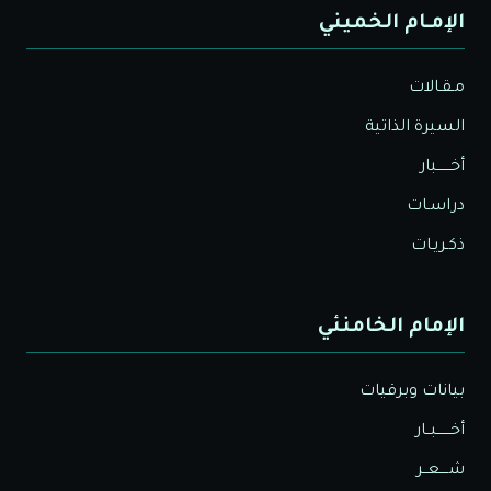
الإمـام الخميني
مـقـالات
السيرة الذاتية
أخــــــبار
دراسـات
ذكـريـات
الإمام الخامنئي
بيانات وبرقيات
أخــــــبــار
شــــعــر