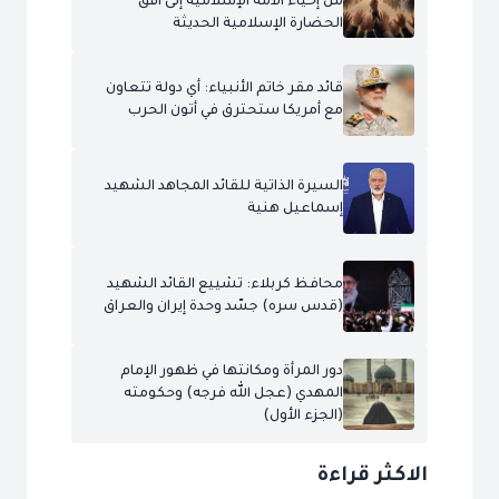
من إحياء الأمة الإسلامية إلى أفق
الحضارة الإسلامية الحديثة
قائد مقر خاتم الأنبياء: أي دولة تتعاون
مع أمريكا ستحترق في أتون الحرب
السيرة الذاتية للقائد المجاهد الشهيد
إسماعيل هنية
محافظ كربلاء: تشييع القائد الشهيد
(قدس سره) جسّد وحدة إيران والعراق
دور المرأة ومكانتها في ظهور الإمام
المهدي (عجل الله فرجه) وحكومته
(الجزء الأول)
الاكثر قراءة