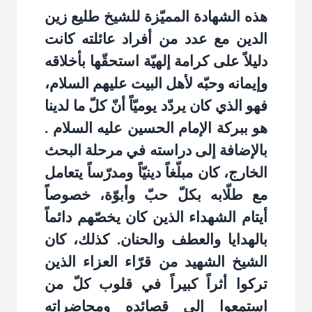
هذه الشهادة المميّزة للشيخ طليع زين
الدين مع عدد من أفراد عائلته كانت
دليلاً على كرامة إلهيّة استحقّها بأخلاقه
وإيمانه وحبّه لأهل البيت عليهم السلام،
فهو الذي كان يردّد يوميّاً أنّ كلّ ما لدينا
هو ببركة الإمام الحسين عليه السلام .
بالإضافة إلى دراسته في مرحلة البحث
الخارج، كان مبلّغاً دينيّاً ومدرّساً يتعامل
مع طلّابه بكلّ حبّ وأبوّة، خصوصاً
أيتام الشهداء الذين كان يخصّهم دائماً
بالهدايا والعطف والحنان. كذلك، كان
الشيخ الشهيد من قرّاء العزاء الذين
تركوا أثراً كبيراً في قلوب كلّ من
استمعوا إلى قصائده ومحاضراته