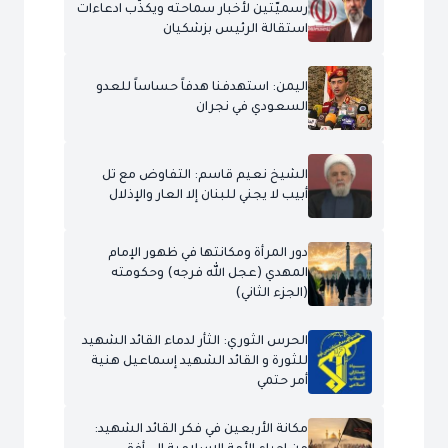
رسميّتين لأخبار سماحته ويكذّب ادعاءات
استقالة الرئيس بزشكيان
اليمن: استهدفنا هدفاً حساساً للعدو
السعودي في نجران
الشيخ نعيم قاسم: التفاوض مع تل
أبيب لا يجني للبنان إلا العار والإذلال
دور المرأة ومكانتها في ظهور الإمام
المهدي (عجل الله فرجه) وحكومته
(الجزء الثاني)
الحرس الثوري: الثأر لدماء القائد الشهيد
للثورة و القائد الشهيد إسماعيل هنية
أمر حتمي
مكانة الأربعين في فكر القائد الشهيد: