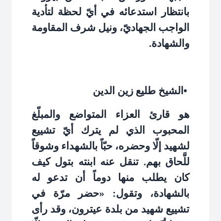
بانتظار استدعائه في أيّ لحظة لتأدية
الواجب الجهاديّ، ونيل شرف المقاومة
والشهادة
.
•
الشيخ طليع زين الدين
هو قارئ العزاء المتواضع والمبلّغ
المحبوب الذي لم يترك أيّ تشييع
لشهيد إلّا وحضره، حبّاً بالشهداء وشوقاً
للَّحاق بهم. تنقل عنه ابنته بتول كيف
كان يطلب منها دوماً أن تدعو له
بالشهادة، وتقول: «حضر مرّة في
تشييع شهيد من بلدة عيترون، وقد رأى