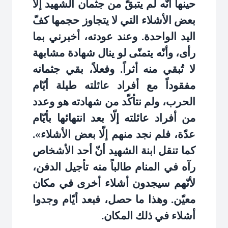
حينها أنّه لم يتبقّ من جثمان الشهيد إلّا
بعض الأشلاء التي لا يتجاوز حجمها كفّ
اليد الواحدة. وعند عودته، أخبرني بما
رأى، وأنّه يتمنّى لو ينال شهادة مشابهة
لا تُبقي منه أثراً. وفعلاً، بقي جثمانه
مفقوداً مع أفراد عائلته طيلة أيّام
الحرب، ولم نتأكّد من شهادته هو وعدد
من أفراد عائلته إلّا بعد انتهائها بأيّام
عدّة، فلم نجد منهم إلّا بعض الأشلاء».
كما تنقل ابنة الشهيد أنّ أحد الأشخاص
رآه في المنام طالباً منه تأجيل الدفن،
لأنّهم سيجدون أشلاء أخرى في مكان
معيّن. وهذا ما حصل، فبعد أيّام وجدوا
أشلاء في ذلك المكان
.