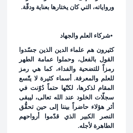
ورواياته، التي كان يختارها بعناية ودقّة
.
•
شركاء العلم والجهاد
كثيرون هم علماء الدين الذين جسّدوا
القول بالفعل، وحملوا عمامة الطهر
رمزاً للتضحية والفداء، كما هي رمز
للعلم والمعرفة. أسماء كثيرة لا يتّسع
المقام لذكرها، لكنّها حتماً دُوّنت في
سجلّات الخلود عند الله تعالى، ليبقى
أثر هؤلاء حاضراً بيننا إلى حين تحقُّق
النصر الكبير الذي قدّموا أرواحهم
الطاهرة لأجله
.