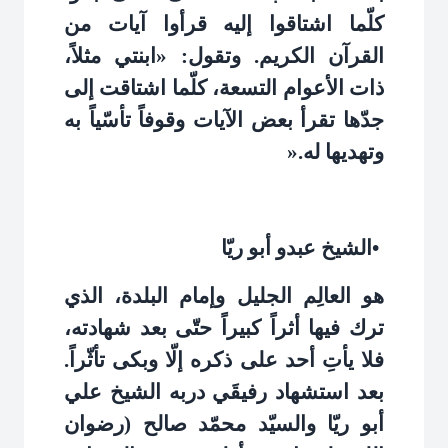
كلّما اشتاقوا إليه قرأوا آيات من
القرآن الكريم. وتقول: «ابنتي مثلاً،
ذات الأعوام التسعة، كلّما اشتاقت إلى
جدّها تقرأ بعض الآيات وقوفاً تأسّياً به
وتهديها له
».
•
الشيخ عبدو أبو ريّا
هو العالِم الجليل وإمام البلدة، الذي
ترك فيها أثراً كبيراً حتّى بعد شهادته،
فلا يأتِ أحد على ذكره إلّا وبكى تأثّراً.
بعد استشهاد رفيقَي دربه الشيخ علي
أبو ريّا والسيّد محمّد صالح (رضوان