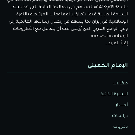
الإسلامي الأصيل. بدأت دار الولاية للثقافة والإعلام نشاطها في
عام 1992م/1413هـ لتساهم في معالجة الحاجة التي تعايشها
الساحة العربية فيما يتعلق بالمعلومات المرتبطة بالثورة
الإسلامية في إيران بما يسهم في إيصال رسالتها العالمية إلى
وعي الواقع العربي الذي يُرْتَجى منه أن يتفاعل مع الأطروحات
الإسلامية الصادقة.
إقرأ المزيد...
الإمـام الخميني
مـقـالات
السيرة الذاتية
أخــــــبار
دراسـات
ذكـريـات