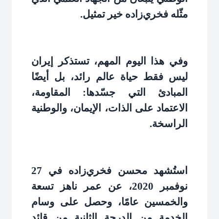
مثّله فخري‌زاده خير تمثيل
.
وفي هذا اليوم المهم، تستذكر إيران
ليس فقط حياة عالم رائد، بل أيضًا
المبادئ التي جسّدها: المقاومة،
الاعتماد على الذات، الإيمان، والوطنية
الراسخة
.
استُشهد محسن فخري‌زاده في 27
نوفمبر 2020، عن عمر ناهز تسعة
والخمسين عامًا، وحصل على وسام
الخدمة من الدرجة الثانية من قائد