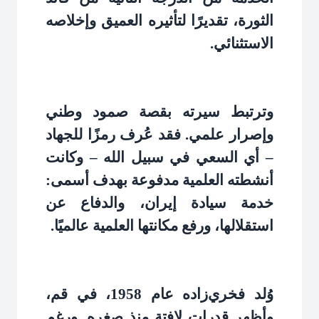
الثورة، تقديرًا لتأثيره العميق وإخلاصه
الاستثنائي
.
وترتبط سيرته بقصة صمود وطني
وإصرار علمي. فقد عُرف رمزًا للجهاد
– أي السعي في سبيل الله – وكانت
أنشطته العلمية مدفوعة بهدف أسمى:
خدمة سيادة إيران، والدفاع عن
استقلالها، ورفع مكانتها العلمية عالميًا
.
وُلد فخري‌زاده عام 1958، في قم،
وأظهر قدرات لافتة منذ صغره. ورغم