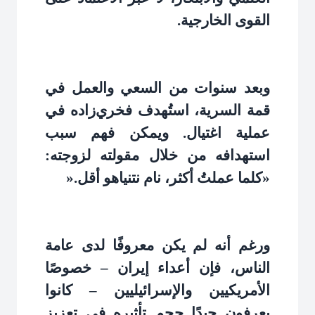
القوى الخارجية
.
وبعد سنوات من السعي والعمل في
قمة السرية، استُهدف فخري‌زاده في
عملية اغتيال. ويمكن فهم سبب
استهدافه من خلال مقولته لزوجته:
«كلما عملتُ أكثر، نام نتنياهو أقل
».
ورغم أنه لم يكن معروفًا لدى عامة
الناس، فإن أعداء إيران – خصوصًا
الأمريكيين والإسرائيليين – كانوا
يعرفون جيدًا حجم تأثيره في تعزيز