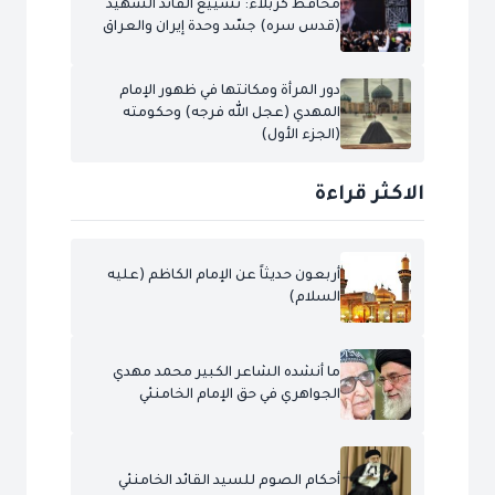
محافظ كربلاء: تشييع القائد الشهيد
(قدس سره) جسّد وحدة إيران والعراق
دور المرأة ومكانتها في ظهور الإمام
المهدي (عجل الله فرجه) وحكومته
(الجزء الأول)
الاكثر قراءة
أربعون حديثاً عن الإمام الكاظم (عليه
السلام)
ما أنشده الشاعر الكبير محمد مهدي
الجواهري في حق الإمام الخامنئي
أحكام الصوم للسيد القائد الخامنئي