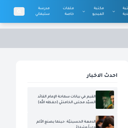
بة
مكتبة
ملفات
مدرسة
اية
الفيديو
خاصة
سليماني
احدث الاخبار
القيم في بيانات سماحة الإمام القائد
السيّد مجتبى الخامنئي (حفظه الله)
الدمعة الحسينيّة: حينما يصنع الألم
وعياً وشفاءً