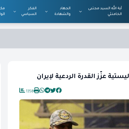
آية الله السيد مجتبى
الجهاد
الفكر
مكت
الخامنئي
والشهادة
السياسي
الول
ستية عزّز القدرة الردعية لإيران
1358