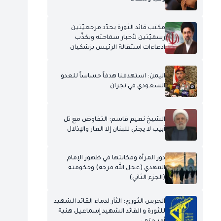
مكتب قائد الثورة يحدّد مرجعيّتين
رسميّتين لأخبار سماحته ويكذّب
ادعاءات استقالة الرئيس بزشكيان
اليمن: استهدفنا هدفاً حساساً للعدو
السعودي في نجران
الشيخ نعيم قاسم: التفاوض مع تل
أبيب لا يجني للبنان إلا العار والإذلال
دور المرأة ومكانتها في ظهور الإمام
المهدي (عجل الله فرجه) وحكومته
(الجزء الثاني)
الحرس الثوري: الثأر لدماء القائد الشهيد
للثورة و القائد الشهيد إسماعيل هنية