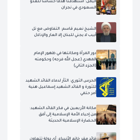
اليمن: استهدفنا هدفاً حساساً للعدو
السعودي في نجران
الشيخ نعيم قاسم: التفاوض مع تل
أبيب لا يجني للبنان إلا العار والإذلال
دور المرأة ومكانتها في ظهور الإمام
المهدي (عجل الله فرجه) وحكومته
(الجزء الثاني)
الحرس الثوري: الثأر لدماء القائد الشهيد
للثورة و القائد الشهيد إسماعيل هنية
أمر حتمي
مكانة الأربعين في فكر القائد الشهيد:
من إحياء الأمة الإسلامية إلى أفق
الحضارة الإسلامية الحديثة
قائد مقر خاتم الأنبياء: أي دولة تتعاون