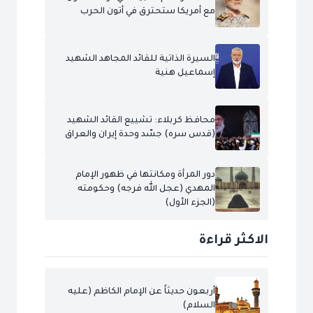
مع أمريكا ستحترق في أتون الحرب
السيرة الذاتية للقائد المجاهد الشهيد
إسماعيل هنية
محافظ كربلاء: تشييع القائد الشهيد
(قدس سره) جسّد وحدة إيران والعراق
دور المرأة ومكانتها في ظهور الإمام
المهدي (عجل الله فرجه) وحكومته
(الجزء الأول)
الاكثر قراءة
أربعون حديثاً عن الإمام الكاظم (عليه
السلام)