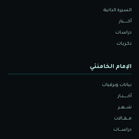
السيرة الذاتية
أخــــــبار
دراسـات
ذكـريـات
الإمام الخامنئي
بيانات وبرقيات
أخــــــبــار
شــــعــر
مـــقــالات
دراســــات