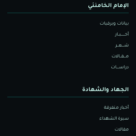
الإمام الخامنئي
بيانات وبرقيات
أخــــــبــار
شــــعــر
مـــقــالات
دراســــات
الجهاد والشهادة
أخبار متفرقة
سيرة الشهداء
مقالات