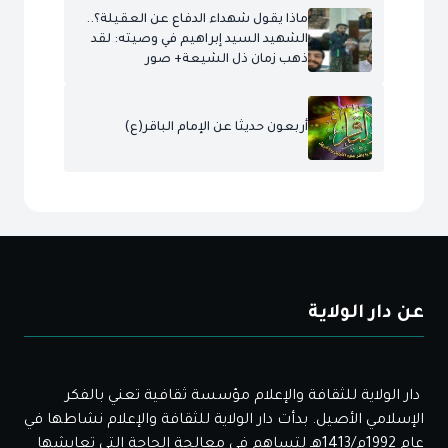
ماذا يقول شهداء الدفاع عن العقيلة؟..
الشهيد السيد إبراهيم في وصيته: لقد
ذهب زمان ذل الشيعة+ صور
أربعون حديثا عن الإمام الباقر(ع)
عن دار الولاية
دار الولاية للثقافة والإعلام مؤسسة ثقافية تعني بالفكر
الإسلامي الأصيل. بدأت دار الولاية للثقافة والإعلام نشاطها في
عام 1992م/1413هـ لتساهم في معالجة الحاجة التي تعايشها