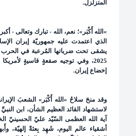
المتزلزل
.
«
الله أَكْبَر»؛ نعم، الله - تبارك وتعالى - أ
الذي اعتمدت عليه جمهوريّة إيران الإسل
يشقى تحت ضرباتها المُرعبة في الحرب ال
2025، وفي توجيه صفعةٍ قاسيةٍ لأمريكا
إخضاع إيران
.
وقد منحَ سلاحُ «الله أَكْبَر» الشعبَ الإيرانيَّ
لاستشهاد القائد العظيم الشأن، ابن النبيِّ
آية الله العظمى السّيّد عليّ الحسينيّ ا
أشقياء عالم اليوم، شَهِد بِعثةً إلهيّة، وأَب