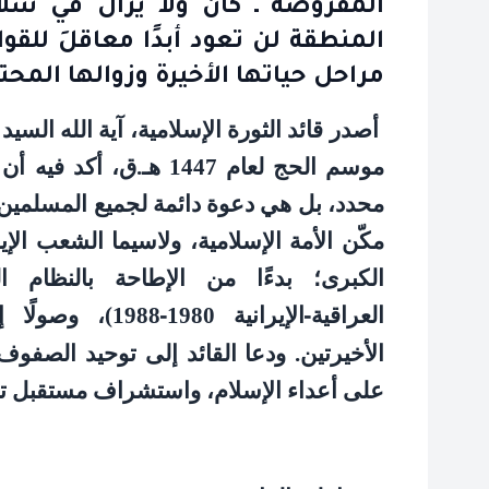
المفروضة ـ كان ولا يزال في سلا
المنطقة لن تعود أبدًا معاقلَ للقو
مراحل حياتها الأخيرة وزوالها المحت
أصدر قائد الثورة الإسلامية، آية الله السي
موسم الحج لعام 1447 هـ
محدد، بل هي دعوة دائمة لجميع المسلمين. 
مكّن الأمة الإسلامية، ولاسيما الشعب الإ
الكبرى؛ بدءًا من الإطاحة بالنظام ا
العراقية
الإيرانية 1980
1988)، وصول
‑
‑
الأخيرتين. ودعا القائد إلى توحيد الصفوف 
على أعداء الإسلام، واستشراف مستقبل تعمّ