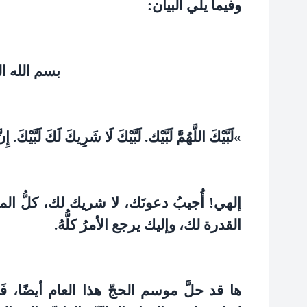
وفيما يلي البيان
:
بسم الله ا
«
لَبَّيْكَ اللَّهُمَّ لَبَّيْك‏. لَبَّيْكَ لَا شَرِيكَ‏ لَكَ‏ لَبَّيْكَ.‏ 
إلهي! أُجيبُ دعوتَك، لا شريك لك، كلُّ المحام
القدرة لك، وإليك يرجع الأمرُ كلُّهُ
.
ها قد حلَّ موسم الحجّ هذا العام أيضًا، فَعَقَ