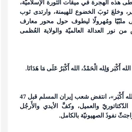
ى هذه الهجرة في ميقات الثورة الإسلاميّة،
لكبير، وخلعَ ثوبَ الخضوع للهيمنة، وارتدى ثوب
عى ملبّيًا ومُهرولًا ليطوف حول محور معارف
 من نور العدالة العالميّة والولاية العُظمى
، الله أَكْبَر وَلِله الْحَمْدُ، الله أَكْبَرُ عَلَى مَا هَدَانَا
.
نعم، الله أَكْبَر؛ فبهذا السلاح ذاته، سلاح «الله أَكْبَر»، انتفض شعب إيران المسلم قبل 47
دّكتاتوريّ والعميل، وكفَّ الأيدي والأَرجُل
جتثّ نفوذَ الصهيونيّة بالكامل
.