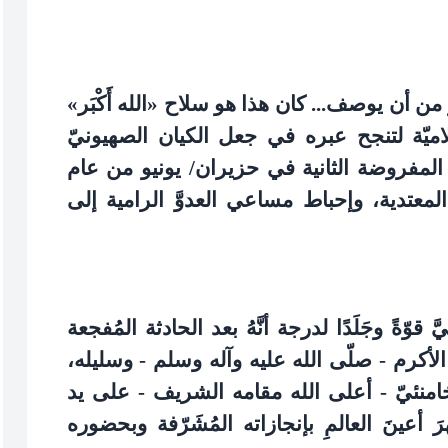
كبر من أن يوصف... كان هذا هو سلاح «الله أَكْبَر»
اميّة لتنجح عبره في جعل الكيان الصهيونيّ
مفروضة الثانية في حزيران/ يونيو من عام
 المعتدية، وإحباط مساعي العدوَّ الرامية إلى
 قوّةً وجَلَدًا لدرجة أنَّهُ بعد الحادثة المُفجعة
 الأكرم - صلّى الله عليه وآله وسلم - وسليله،
لخامنئيّ - أعلى الله مقامه الشريف - على يد
هرَ أعينَ العالمِ بإنجازاته المُشَرّفة وبحضوره