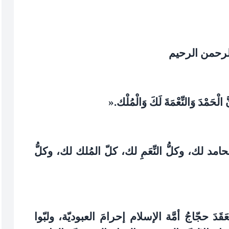
لرحمن الرحيم
إِنَّ الْحَمْدَ وَالنِّعْمَةَ لَكَ وَالْمُلْك‏
».
د لك، وكلُّ النِّعَمِ لك، كلّ المُلك لك، وكلُّ
دَ حجّاجُ أمَّة الإسلام إحرامَ العبوديّة، ولبّوا