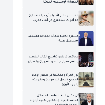
الحضارة الإسلامية الحديثة
قائد مقر خاتم الأنبياء: أي دولة تتعاون
مع أمريكا ستحترق في أتون الحرب
السيرة الذاتية للقائد المجاهد الشهيد
إسماعيل هنية
محافظ كربلاء: تشييع القائد الشهيد
(قدس سره) جسّد وحدة إيران والعراق
دور المرأة ومكانتها في ظهور الإمام
المهدي (عجل الله فرجه) وحكومته
(الجزء الأول)
في ذكرى استشهاده.. الفصائل
الفلسطينية: إسماعيل هنية أيقونة