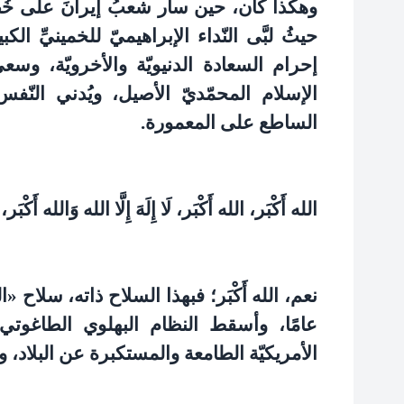
وهكذا كان، حين سار شعبُ إيرانَ على خُط
حيثُ لبَّى النّداء الإبراهيميّ للخمينيِّ ا
إحرام السعادة الدنيويّة والأخرويّة، وس
الإسلام المحمّديّ الأصيل، ويُدني النّفس
الساطع على المعمورة
.
الله أَكْبَر، الله أَكْبَر، لَا إِلَهَ‏ إِلَّا الله وَالله أَكْبَر
عامًا، وأسقط النظام البهلوي الطاغوتي ال
الأمريكيّة الطامعة والمستكبرة عن البلاد، وا