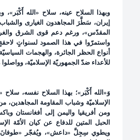
وبهذا السلاح عينه، سلاح «الله أَكْبَر»
إيران، سَطَّرَ المجاهدون الغيارى والشب
المقدّس»، ورغم دعم قوى الشرق والغرب 
واستمرّوا في هذا الصمود لسنواتٍ لاحقةٍ 
أنواع الحظر الجائرة، والهجمات السياسيّة وال
للأعداء ضدّ الجمهوريّة الإسلاميّة، وواصلوا
وَ«الله أَكْبَر»؛ بهذا السلاح نفسه، سلاح «ا
الإسلاميّة وشباب المقاومة المجاهدين، م
ومن أفريقيا واليمن إلى أفغانستان وباك
الحبل المتين للدفاع عن كيان الأمّة الإس
ويطوي سِجِلَّ «داعش»، ويُفجّر «طوفانَ