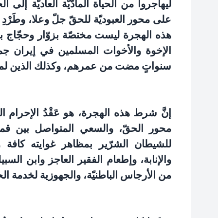
ليهاجروا من الحياة المادّيّة العاديّة إلى الح
على محور العبوديّة للحقّ جلّ وعلا، وطَرْدِ ا
هذه الهجرة ليست مختصّة بزوّار وحجّاج 
الإخوة والأخوات المسلمين في إيران جمي
سنواتٍ مضت من عمرهم، وكذلك الذين لم يوف
إنَّ شرط هذه الهجرة، هو عَقْدُ الإحرام ا
محور الحقّ، والسعي المتواصل بين قمم ا
للشيطان الشرّير بمظاهر غوايته كافة وأ
والإنابة، وإطعام الفقير العاجز وابن السبي
من الأرجاس الباطنيّة، والجهوزية لخدمة الحق