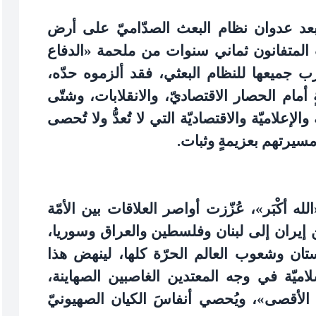
، وبعد عدوان نظام البعث الصدّاميّ على أرض
اب المتفانون ثماني سنوات من ملحمة «الدفاع
جميعها للنظام البعثي، فقد ألزموه حدّه،
أمام الحصار الاقتصاديّ، والانقلابات، وشتّى
إعلاميّة والاقتصاديّة التي لا تُعدُّ ولا تُحصى
 مسيرتهم بعزيمةٍ وثبات
.
لله أكْبَر»، عُزّزت أواصر العلاقات بين الأمّة
ن إيران إلى لبنان وفلسطين والعراق وسوريا،
ستان وشعوب العالم الحرّة كلها، لينهض هذا
لاميّة في وجه المعتدين الغاصبين الصهاينة،
 الأقصى»، ويُحصي أنفاسَ الكيان الصهيونيّ