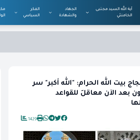
آية الله السيد مجتبى
الجهاد
الفكر
مكت
الخامنئي
والشهادة
السياسي
الول
اج بيت الله الحرام: "الله أكبر" سر
ن بعد الآن معاقلَ للقواعد
ها
1429