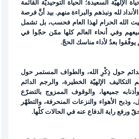
ياة الإلهيّة السعيدة؛ الحياة التوحيديّة القائمة
لأنداد لله ونبذهم والبراءة منهم. بيد أنَّ فرصة
بيت الله الحرام لهذا العام فحسب، بل تشمل
عهم وفي أنحاء العالم كلها ممّن حجّوا في
ّقوا بعدُ لأداء مناسك الحجّ
.
لدائم حول ذِكْرِ الله، والطواف المستمر حول
لتكاليف الإلهيّة الخطيرة، والرجم الدائم
ذنابه جميعها، والوقوف الممزوج بالتضرّع
ل، وذبح الأهواء والنزعات المنحرفة، والتطهّر
ّ ورفع راية الدفاع عنه في الحالات كلّها
.