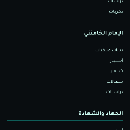
دراسـات
ذكـريـات
الإمام الخامنئي
بيانات وبرقيات
أخــــــبــار
شــــعــر
مـــقــالات
دراســــات
الجهاد والشهادة