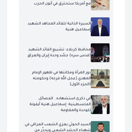
مع أمريكا ستحترق في أتون الحرب
السيرة الذاتية للقائد المجاهد الشهيد
إسماعيل هنية
محافظ كربلاء: تشييع القائد الشهيد
(قدس سره) جسّد وحدة إيران والعراق
دور المرأة ومكانتها في ظهور الإمام
المهدي (عجل الله فرجه) وحكومته
(الجزء الأول)
في ذكرى استشهاده.. الفصائل
الفلسطينية: إسماعيل هنية أيقونة
للوحدة والمقاومة
السيد الحوثي يعزي الشعب العراقي في
شهداء الحشد الشعبي ويحذّر من