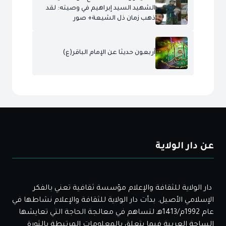
الشهيد السيد إبراهيم في وصيته: لقد
ذهب زمان ذل الشيعة+ صور
أربعون حديثا عن الإمام الباقر(ع)
عن دار الولاية
دار الولاية للثقافة والإعلام مؤسسة ثقافية تعني بالفكر
الإسلامي الأصيل. بدأت دار الولاية للثقافة والإعلام نشاطها في
عام 1992م/1413هـ لتساهم في معالجة الحاجة التي تعايشها
الساحة العربية فيما يتعلق بالمعلومات المرتبطة بالثورة