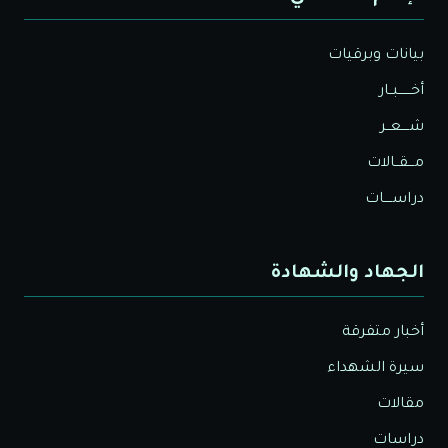
بيانات وبرقيات
أخــــــبــار
شــــعــر
مـــقــالات
دراســــات
الجهاد والشهادة
أخبار متفرقة
سيرة الشهداء
مقالات
دراسات