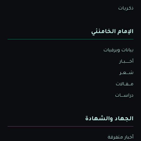
ذكـريـات
الإمام الخامنئي
بيانات وبرقيات
أخــــــبــار
شــــعــر
مـــقــالات
دراســــات
الجهاد والشهادة
أخبار متفرقة