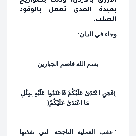
الأزرق بالأردن، وذلك بصواريخ
بعيدة المدى تعمل بالوقود
الصلب.
وجاء في البيان
:
بسم الله قاصم الجبارين
(
فَمَنِ اعْتَدَىٰ عَلَيْكُمْ فَاعْتَدُوا عَلَيْهِ بِمِثْلِ
مَا اعْتَدَىٰ عَلَيْكُمْ
)
"
عقب العملية الناجحة التي نفذتها