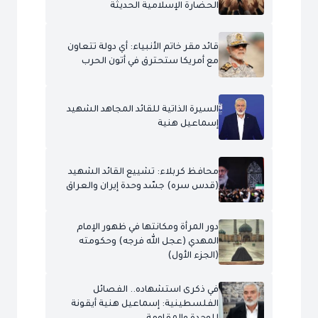
الحضارة الإسلامية الحديثة
قائد مقر خاتم الأنبياء: أي دولة تتعاون
مع أمريكا ستحترق في أتون الحرب
السيرة الذاتية للقائد المجاهد الشهيد
إسماعيل هنية
محافظ كربلاء: تشييع القائد الشهيد
(قدس سره) جسّد وحدة إيران والعراق
دور المرأة ومكانتها في ظهور الإمام
المهدي (عجل الله فرجه) وحكومته
(الجزء الأول)
في ذكرى استشهاده.. الفصائل
الفلسطينية: إسماعيل هنية أيقونة