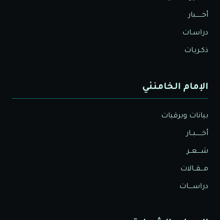
أخــــــبار
دراسـات
ذكـريـات
الإمام الخامنئي
بيانات وبرقيات
أخــــــبــار
شــــعــر
مـــقــالات
دراســــات