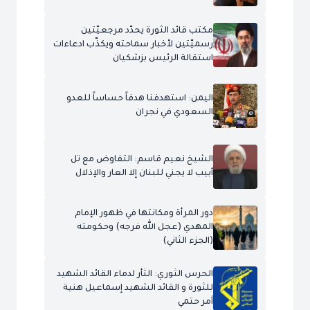
مكتب قائد الثورة يحدّد مرجعيّتين
رسميّتين لأخبار سماحته ويكذّب ادعاءات
استقالة الرئيس بزشكيان
اليمن: استهدفنا هدفاً حساساً للعدو
السعودي في نجران
الشيخ نعيم قاسم: التفاوض مع تل
أبيب لا يجني للبنان إلا العار والإذلال
دور المرأة ومكانتها في ظهور الإمام
المهدي (عجل الله فرجه) وحكومته
(الجزء الثاني)
الحرس الثوري: الثأر لدماء القائد الشهيد
للثورة و القائد الشهيد إسماعيل هنية
أمر حتمي