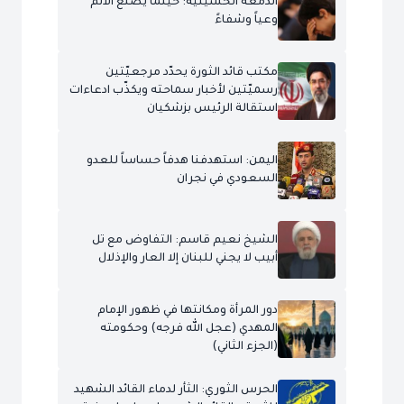
الدمعة الحسينيّة: حينما يصنع الألم
وعياً وشفاءً
مكتب قائد الثورة يحدّد مرجعيّتين
رسميّتين لأخبار سماحته ويكذّب ادعاءات
استقالة الرئيس بزشكيان
اليمن: استهدفنا هدفاً حساساً للعدو
السعودي في نجران
الشيخ نعيم قاسم: التفاوض مع تل
أبيب لا يجني للبنان إلا العار والإذلال
دور المرأة ومكانتها في ظهور الإمام
المهدي (عجل الله فرجه) وحكومته
(الجزء الثاني)
الحرس الثوري: الثأر لدماء القائد الشهيد