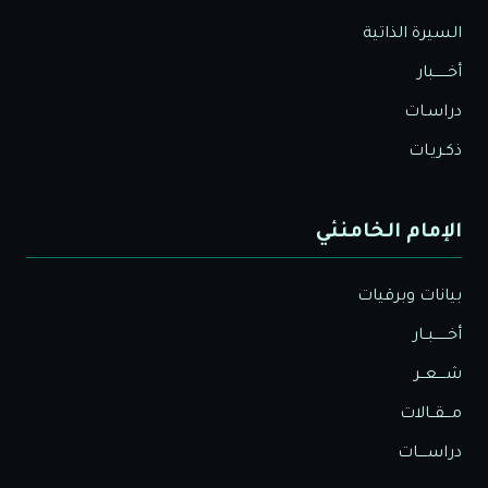
السيرة الذاتية
أخــــــبار
دراسـات
ذكـريـات
الإمام الخامنئي
بيانات وبرقيات
أخــــــبــار
شــــعــر
مـــقــالات
دراســــات