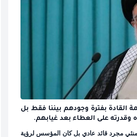
مة القادة بفترة وجودهم بيننا فقط بل
وقدرته على العطاء بعد غيابهم.
نئي مجرد قائد عادي بل كان المؤسس لرؤية