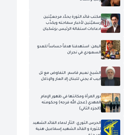
مكتب قائد الثورة يحدّد مرجعيّتين
رسميّتين لأخبار سماحته ويكذّب
ادعاءات استقالة الرئيس بزشكيان
اليمن: استهدفنا هدفاً حساساً للعدو
السعودي في نجران
الشيخ نعيم قاسم: التفاوض مع تل
أبيب لا يجني للبنان إلا العار والإذلال
دور المرأة ومكانتها في ظهور الإمام
المهدي (عجل الله فرجه) وحكومته
(الجزء الثاني)
الحرس الثوري: الثأر لدماء القائد الشهيد
للثورة و القائد الشهيد إسماعيل هنية