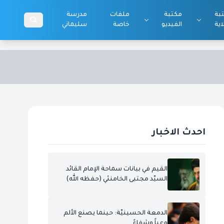
بة
مكتبة
ملفات
مدرسة
اية
الفيديو
خاصة
سليماني
احدث الاخبار
القيم في بيانات سماحة الإمام القائد
السيّد مجتبى الخامنئي (حفظه الله)
الدمعة الحسينيّة: حينما يصنع الألم
وعياً وشفاءً