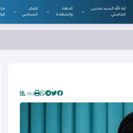
آية الله السيد مجتبى
الجهاد
الفكر
مكت
الخامنئي
والشهادة
السياسي
الول
1102