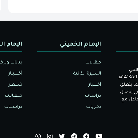
الإمـام الخميني
الإمام ال
مـقـالات
بيانات وبرق
لامي
السيرة الذاتية
أخــــــبــار
الأصيل. بدأت دار الولاية للثقافة والإعلام نشاطها في عام 1992م/1413هـ
ا يتعلق
أخــــــبار
شــــعــر
في إيصال
دراسـات
مـــقــالات
تفاعل مع
ذكـريـات
دراســــات