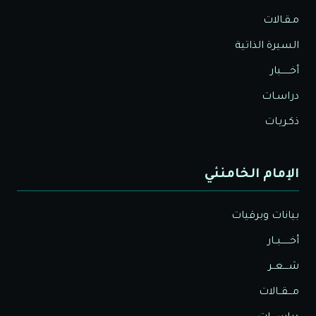
مـقـالات
السيرة الذاتية
أخــــــبار
دراسـات
ذكـريـات
الإمام الخامنئي
بيانات وبرقيات
أخــــــبــار
شــــعــر
مـــقــالات