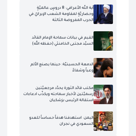
آية اللّه الأعرافي: 8 دروسٍ عالميّةٍ
وحضاريّةٍ لمقاومة الشعب الإيرانيّ في
الحرب المفروضة الثالثة
القيم في بيانات سماحة الإمام القائد
السيّد مجتبى الخامنئي (حفظه الله)
الدمعة الحسينيّة: حينما يصنع الألم
وعياً وشفاءً
مكتب قائد الثورة يحدّد مرجعيّتين
رسميّتين لأخبار سماحته ويكذّب ادعاءات
استقالة الرئيس بزشكيان
اليمن: استهدفنا هدفاً حساساً للعدو
السعودي في نجران