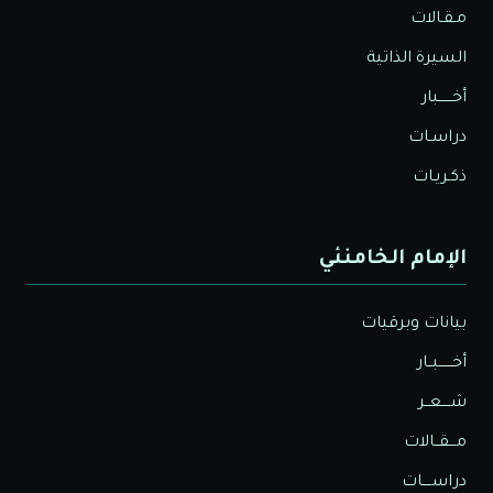
مـقـالات
السيرة الذاتية
أخــــــبار
دراسـات
ذكـريـات
الإمام الخامنئي
بيانات وبرقيات
أخــــــبــار
شــــعــر
مـــقــالات
دراســــات