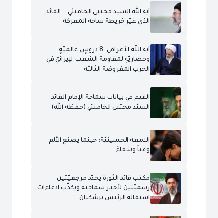
آية الله السيد مجتبى الخامنئي .. القائد
الذي غيّر خريطة ساحة المعركة
آية اللّه الأعرافي: 8 دروسٍ عالميّةٍ
وحضاريّةٍ لمقاومة الشعب الإيرانيّ في
الحرب المفروضة الثالثة
القيم في بيانات سماحة الإمام القائد
السيّد مجتبى الخامنئي (حفظه الله)
الدمعة الحسينيّة: حينما يصنع الألم
وعياً وشفاءً
مكتب قائد الثورة يحدّد مرجعيّتين
رسميّتين لأخبار سماحته ويكذّب ادعاءات
استقالة الرئيس بزشكيان